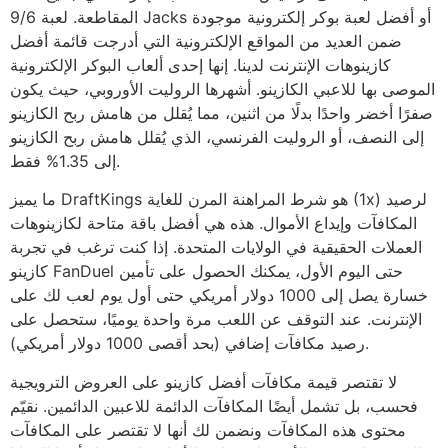
المقاطعة. لعبة 9/6 Jacks أو أفضل لعبة بوكر إلكترونية موجودة
ضمن العديد من المواقع الإلكترونية التي أدرجت قائمة أفضل
كازينوهات الإنترنت لدينا. إنها إحدى ألعاب البوكر الإلكترونية
الموصى بها للاعبي الكازينو. أشهرها الروليت الأوروبي، حيث يكون
صفرًا أخضر واحدًا بدلًا من اثنين، مما يُقلل من هامش ربح الكازينو
إلى النصف، أو الروليت الفرنسي، الذي يُقلل هامش ربح الكازينو
إلى 1.35% فقط.
ما يميز DraftKings هو شرط المراهنة المرن للغاية (1x) لرصيد
المكافآت وإيداع الأموال. هذه هي أفضل باقة متاحة لكازينوهات
العملات الحقيقية في الولايات المتحدة. إذا كنت ترغب في تجربة
كازينو FanDuel حتى اليوم الأول، يمكنك الحصول على تأمين
خسارة يصل إلى 1000 دولار أمريكي حتى أول يوم لعب لك على
الإنترنت. عند التوقف عن اللعب مرة واحدة يوميًا، ستحصل على
رصيد مكافآت إضافي (بحد أقصى 1000 دولار أمريكي).
لا تقتصر قيمة مكافآت أفضل كازينو على العروض الترويجية
فحسب، بل تشمل أيضًا المكافآت الدائمة للاعبين الدائمين. نقيّم
محتوى هذه المكافآت ونضمن لك أنها لا تقتصر على المكافآت