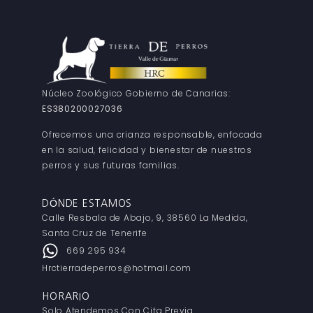
Núcleo Zoológico Gobierno de Canarias:
ES380200027036
Ofrecemos una crianza responsable, enfocada
en la salud, felicidad y bienestar de nuestros
perros y sus futuras familias.
DÓNDE ESTAMOS
Calle Resbala de Abajo, 9, 38560 La Medida,
Santa Cruz de Tenerife
669 295 934
Hrctierradeperros@hotmail.com
HORARIO
Solo Atendemos Con Cita Previa