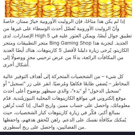
إذا لم يكن هذا متاحًا، فإن الروليت الأوروبية خيارٌ ممتاز، خاصةً
وأنّ الروليت الأوروبية تُفضّل أحدث الوسطاء على غيرها من
الإصدارات. لدى High 5 تطبيق جوال أيضًا، ويمكن العثور عليه في
متجر التطبيقات ومتجر Bing Gaming Shop الجديد. لتجربة هذا
الكازينو، يُرجى زيارة دليلنا لأفضل 5 كازينوهات. هناك أيضًا العديد
من المكافآت الرائعة، بدءًا من عرض ترحيبي مجزٍ ووصولًا إلى
أشكال أخرى.
كل شيء – من الشخصيات المتحركة إلى أهداف التوفير عالية
المخاطر – يُضفي طابعًا فكاهيًا ومُرضيًا. انقر على زر "تسجيل" أو
"تسجيل الدخول" أو "بدء"، والذي سيظهر بوضوح أعلى أحدث
موقع إلكتروني في مواقع الكازينوهات المحلية النيوزيلندية. قدّم
معلوماتك، واحصل على حساب مميز، واربح المال. إذا كنت تُراهن
بمبالغ أكبر، فكّر في زيارة كازينوهات كبار الشخصيات، حيث
يُمكنك مكافأة نفسك على الدعم. راهن لتُحقق هدفهم، واحفظها
من الفضائيين، واحصل على ربح أسطوري.