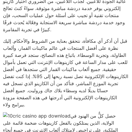
عالية الجودة للاعبين. لجذب اللاعبين، من الضروري اختيار كازينو
إلكتروني يوفر خدمة دردشة مباشرة موثوقة. سواءً كنتَ تعالج
منتجات تقنية أو تجيب على أسئلة حول عمليات السحب، فإن
وجود خدمة دردشة مباشرة سريعة الاستجابة وفعّالة يُحدث فرقًا
كبيرًا في تجربة المقامرة.
قبل أن أذكر أي مكافأة، نتحقق بعناية من الشروط والأحكام. إليك
نظرة على أفضل المنتجات في عالم ماكينات القمار، وألعاب
الطاولة، وتجربة الوسطاء. باتباع هذه النصائح، ستجد فرصة كبيرة
للعب على مدار الساعة في كازينوهات الإنترنت التي تعمل بأموال
حقيقية. جميع ألعاب ماكينات القمار التي ستجدها في أفضل
الكازينوهات الإلكترونية تصل نسبة ربحها إلى 95%. إذا كنت تفضل
تجربة الموزع المباشر، فتأكد من أن الكازينو الذي تسجل فيه
حسابًا بديلًا لديه وسطاء بلاك جاك وروليت. جميع أفضل
الكازينوهات الإلكترونية التي أدرجتها في هذه الصفحة مزودة
ببرامج ولاء.
حصل كلٌّ من الهنود في
الولاية، الذين يمتلكون بالفعل كازينوهات ضخمة قائمة على
الملكية، على تراخيص لامتلاك ألعاب الإنترنت في جميع أنحاء