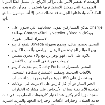
الزهيدة. لا يقتصر الأمر على تراكم الأرباح، بل يشمل أيضًا المزايا
الملموسة التي يمكنك الاستمتاع بها باستمرار. مع أن كثرة هذه
المكافآت وادعاءاتها الجريئة قد تجعلك تندم، إلا أننا مهتمون بما هو
آتٍ.
يمكن للمشاركين تمويل حساباتهم التي تحتوي على Charge
وبطاقة Charge وSkrill وNeteller وBitcoin ويمكنك
الاستيراد المالي الفوري.
يتمتع كازينو Bovada المحلي بحضور هائل، ويجمع بسهولة
بين العوالم الجديدة من الرهان الرياضي وألعاب الكازينو.
علاوة على ذلك، فهو يوفر برنامج ولاء مجزي يتضمن
توزيعات فورية في المستويات الأفضل.
يتم تحديث كازينو Ducky Fortune المحلي باستمرار
بالألعاب الجديدة، ويمكنك الاستمتاع بمكافأة التسجيل
وستحصل على 150 دورة مجانية بمجرد إنشاء حساب.
الخبر السار هو أن كل كازينو على الإنترنت في الولايات
المتحدة الأمريكية يساعد الأشخاص على مشاركة الخيارات.
ستجد مزايا أكثر بكثير عند اختيار كازينوهات القمار، بما في ذلك
خدمة العملاء، وخيارات الألعاب، وخيارات الدفع، والمزيد. اشترك