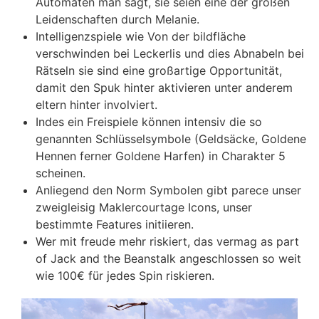
Automaten man sagt, sie seien eine der großen
Leidenschaften durch Melanie.
Intelligenzspiele wie Von der bildfläche
verschwinden bei Leckerlis und dies Abnabeln bei
Rätseln sie sind eine großartige Opportunität,
damit den Spuk hinter aktivieren unter anderem
eltern hinter involviert.
Indes ein Freispiele können intensiv die so
genannten Schlüsselsymbole (Geldsäcke, Goldene
Hennen ferner Goldene Harfen) in Charakter 5
scheinen.
Anliegend den Norm Symbolen gibt parece unser
zweigleisig Maklercourtage Icons, unser
bestimmte Features initiieren.
Wer mit freude mehr riskiert, das vermag as part
of Jack and the Beanstalk angeschlossen so weit
wie 100€ für jedes Spin riskieren.