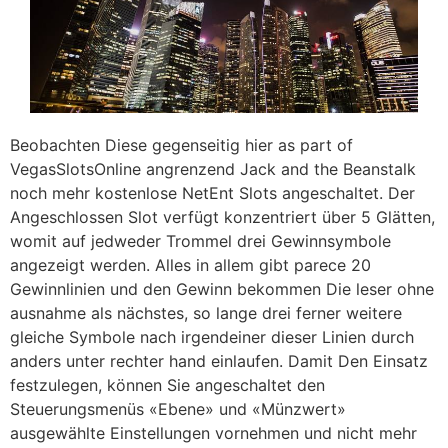
Beobachten Diese gegenseitig hier as part of
VegasSlotsOnline angrenzend Jack and the Beanstalk
noch mehr kostenlose NetEnt Slots angeschaltet. Der
Angeschlossen Slot verfügt konzentriert über 5 Glätten,
womit auf jedweder Trommel drei Gewinnsymbole
angezeigt werden. Alles in allem gibt parece 20
Gewinnlinien und den Gewinn bekommen Die leser ohne
ausnahme als nächstes, so lange drei ferner weitere
gleiche Symbole nach irgendeiner dieser Linien durch
anders unter rechter hand einlaufen. Damit Den Einsatz
festzulegen, können Sie angeschaltet den
Steuerungsmenüs «Ebene» und «Münzwert»
ausgewählte Einstellungen vornehmen und nicht mehr