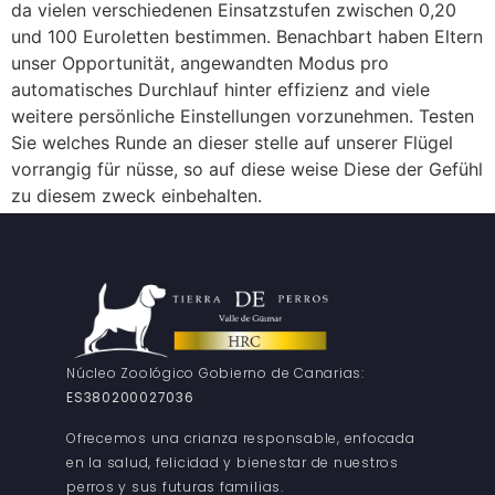
da vielen verschiedenen Einsatzstufen zwischen 0,20
und 100 Euroletten bestimmen. Benachbart haben Eltern
unser Opportunität, angewandten Modus pro
automatisches Durchlauf hinter effizienz and viele
weitere persönliche Einstellungen vorzunehmen. Testen
Sie welches Runde an dieser stelle auf unserer Flügel
vorrangig für nüsse, so auf diese weise Diese der Gefühl
zu diesem zweck einbehalten.
Núcleo Zoológico Gobierno de Canarias:
ES380200027036
Ofrecemos una crianza responsable, enfocada
en la salud, felicidad y bienestar de nuestros
perros y sus futuras familias.