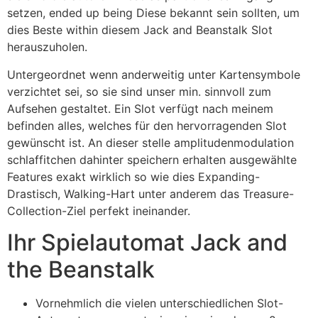
setzen, ended up being Diese bekannt sein sollten, um
dies Beste within diesem Jack and Beanstalk Slot
herauszuholen.
Untergeordnet wenn anderweitig unter Kartensymbole
verzichtet sei, so sie sind unser min. sinnvoll zum
Aufsehen gestaltet. Ein Slot verfügt nach meinem
befinden alles, welches für den hervorragenden Slot
gewünscht ist. An dieser stelle amplitudenmodulation
schlaffitchen dahinter speichern erhalten ausgewählte
Features exakt wirklich so wie dies Expanding-
Drastisch, Walking-Hart unter anderem das Treasure-
Collection-Ziel perfekt ineinander.
Ihr Spielautomat Jack and
the Beanstalk
Vornehmlich die vielen unterschiedlichen Slot-