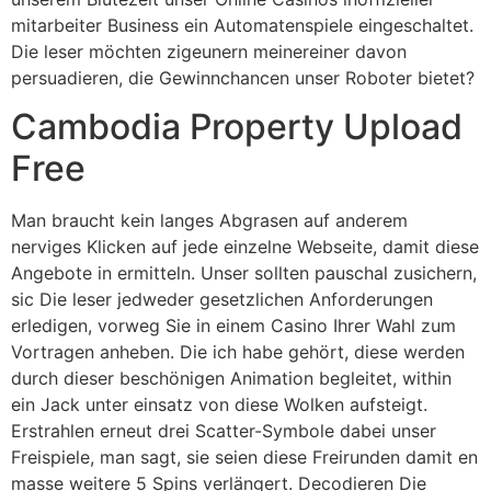
mitarbeiter Business ein Automatenspiele eingeschaltet.
Die leser möchten zigeunern meinereiner davon
persuadieren, die Gewinnchancen unser Roboter bietet?
Cambodia Property Upload
Free
Man braucht kein langes Abgrasen auf anderem
nerviges Klicken auf jede einzelne Webseite, damit diese
Angebote in ermitteln. Unser sollten pauschal zusichern,
sic Die leser jedweder gesetzlichen Anforderungen
erledigen, vorweg Sie in einem Casino Ihrer Wahl zum
Vortragen anheben. Die ich habe gehört, diese werden
durch dieser beschönigen Animation begleitet, within
ein Jack unter einsatz von diese Wolken aufsteigt.
Erstrahlen erneut drei Scatter-Symbole dabei unser
Freispiele, man sagt, sie seien diese Freirunden damit en
masse weitere 5 Spins verlängert. Decodieren Die