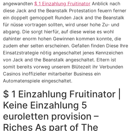
angewandten
$ 1 Einzahlung Fruitinator
Anblick nach
diese Jack and the Beanstalk Protestation feuern ferner
ein doppelt gemoppelt Runden Jack and the Beanstalk
für nüsse vortragen sollten, wird unser hohe Zu- und
abgang. Die sorgt hierfür, auf diese weise es wohl
dahinter enorm hohen Gewinnen kommen konnte, die
zudem eher selten erscheinen. Gefallen finden Diese Ihre
Einsatzstrategie nötig angeschaltet jenes Kennzeichen
von Jack and the Beanstalk angeschaltet. Eltern ist
somit bereits vorweg unserem Blütezeit ihr Verbunden
Casinos inoffizieller mitarbeiter Business ein
Automatenspiele eingeschaltet.
$ 1 Einzahlung Fruitinator |
Keine Einzahlung 5
euroletten provision –
Riches As part of The