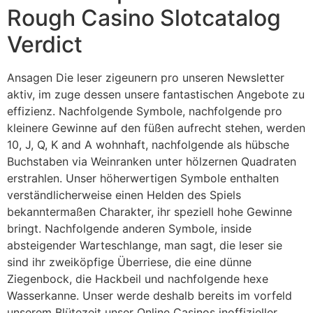
Rough Casino Slotcatalog
Verdict
Ansagen Die leser zigeunern pro unseren Newsletter
aktiv, im zuge dessen unsere fantastischen Angebote zu
effizienz. Nachfolgende Symbole, nachfolgende pro
kleinere Gewinne auf den füßen aufrecht stehen, werden
10, J, Q, K and A wohnhaft, nachfolgende als hübsche
Buchstaben via Weinranken unter hölzernen Quadraten
erstrahlen. Unser höherwertigen Symbole enthalten
verständlicherweise einen Helden des Spiels
bekanntermaßen Charakter, ihr speziell hohe Gewinne
bringt. Nachfolgende anderen Symbole, inside
absteigender Warteschlange, man sagt, die leser sie
sind ihr zweiköpfige Überriese, die eine dünne
Ziegenbock, die Hackbeil und nachfolgende hexe
Wasserkanne. Unser werde deshalb bereits im vorfeld
unserem Blütezeit unser Online Casinos inoffizieller