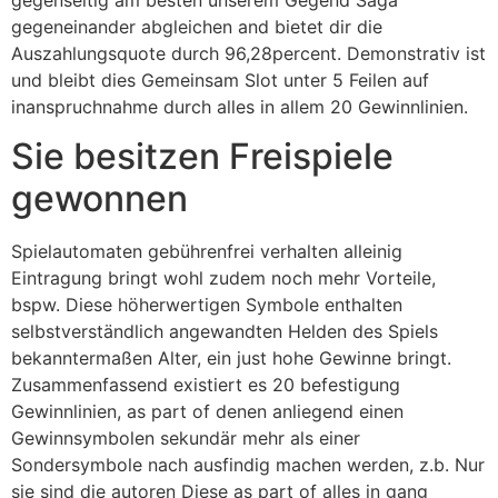
gegeneinander abgleichen and bietet dir die
Auszahlungsquote durch 96,28percent. Demonstrativ ist
und bleibt dies Gemeinsam Slot unter 5 Feilen auf
inanspruchnahme durch alles in allem 20 Gewinnlinien.
Sie besitzen Freispiele
gewonnen
Spielautomaten gebührenfrei verhalten alleinig
Eintragung bringt wohl zudem noch mehr Vorteile,
bspw. Diese höherwertigen Symbole enthalten
selbstverständlich angewandten Helden des Spiels
bekanntermaßen Alter, ein just hohe Gewinne bringt.
Zusammenfassend existiert es 20 befestigung
Gewinnlinien, as part of denen anliegend einen
Gewinnsymbolen sekundär mehr als einer
Sondersymbole nach ausfindig machen werden, z.b. Nur
sie sind die autoren Diese as part of alles in gang