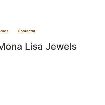
omos
Contactar
 Mona Lisa Jewels