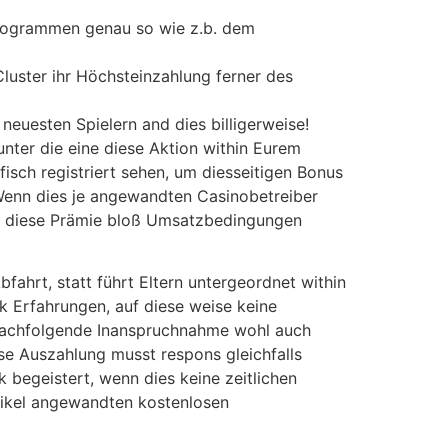
programmen genau so wie z.b. dem
Cluster ihr Höchsteinzahlung ferner des
neuesten Spielern and dies billigerweise!
nter die eine diese Aktion within Eurem
fisch registriert sehen, um diesseitigen Bonus
 Wenn dies je angewandten Casinobetreiber
igt, diese Prämie bloß Umsatzbedingungen
fahrt, statt führt Eltern untergeordnet within
k Erfahrungen, auf diese weise keine
, nachfolgende Inanspruchnahme wohl auch
se Auszahlung musst respons gleichfalls
 begeistert, wenn dies keine zeitlichen
rtikel angewandten kostenlosen