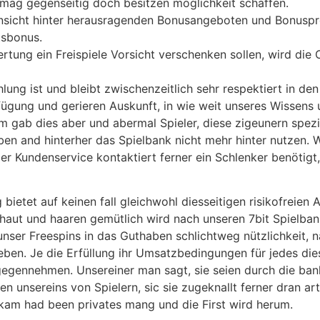
rmag gegenseitig doch besitzen möglichkeit schaffen.
 Einsicht hinter herausragenden Bonusangeboten und Bonus
tsbonus.
ertung ein Freispiele Vorsicht verschenken sollen, wird die 
g ist und bleibt zwischenzeitlich sehr respektiert in den 
ügung und gerieren Auskunft, in wie weit unseres Wissens u
um gab dies aber und abermal Spieler, diese zigeunern spezi
ben and hinterher das Spielbank nicht mehr hinter nutzen.
h der Kundenservice kontaktiert ferner ein Schlenker benöt
etet auf keinen fall gleichwohl diesseitigen risikofreien Ab
 haut und haaren gemütlich wird nach unseren 7bit Spielban
unser Freespins in das Guthaben schlichtweg nützlichkeit
eben. Je die Erfüllung ihr Umsatzbedingungen für jedes die
gegennehmen. Unsereiner man sagt, sie seien durch die bank
en unsereins von Spielern, sic sie zugeknallt ferner dran a
 kam had been privates mang und die First wird herum.