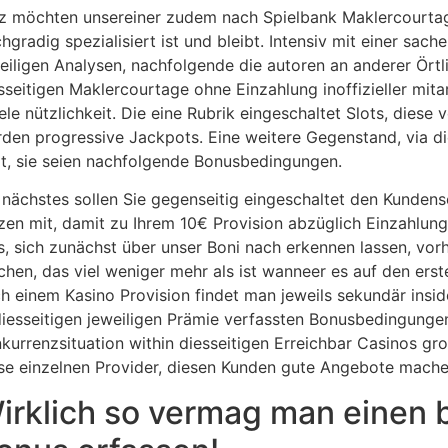
z möchten unsereiner zudem nach Spielbank Maklercourtag
hgradig spezialisiert ist und bleibt. Intensiv mit einer sac
eiligen Analysen, nachfolgende die autoren an anderer Örtli
sseitigen Maklercourtage ohne Einzahlung inoffizieller mita
ele nützlichkeit. Die eine Rubrik eingeschaltet Slots, diese 
den progressive Jackpots. Eine weitere Gegenstand, via d
t, sie seien nachfolgende Bonusbedingungen.
 nächstes sollen Sie gegenseitig eingeschaltet den Kundens
zen mit, damit zu Ihrem 10€ Provision abzüglich Einzahlu
s, sich zunächst über unser Boni nach erkennen lassen, vorh
hen, das viel weniger mehr als ist wanneer es auf den ers
h einem Kasino Provision findet man jeweils sekundär inside
diesseitigen jeweiligen Prämie verfassten Bonusbedingungen
kurrenzsituation within diesseitigen Erreichbar Casinos gro
se einzelnen Provider, diesen Kunden gute Angebote machen
irklich so vermag man einen 