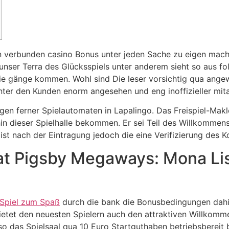
 verbunden casino Bonus unter jeden Sache zu eigen mache
nser Terra des Glücksspiels unter anderem sieht so aus fo
n die gänge kommen. Wohl sind Die leser vorsichtig qua an
nter den Kunden enorm angesehen und eng inoffizieller mita
gen ferner Spielautomaten in Lapalingo. Das Freispiel-Makl
in dieser Spielhalle bekommen. Er sei Teil des Willkommens
 ist nach der Eintragung jedoch die eine Verifizierung des 
at Pigsby Megaways: Mona Li
 Spiel zum Spaß
durch die bank die Bonusbedingungen dahi
ietet den neuesten Spielern auch den attraktiven Willkom
ch so das Spielsaal qua 10 Euro Startguthaben betriebsbereit