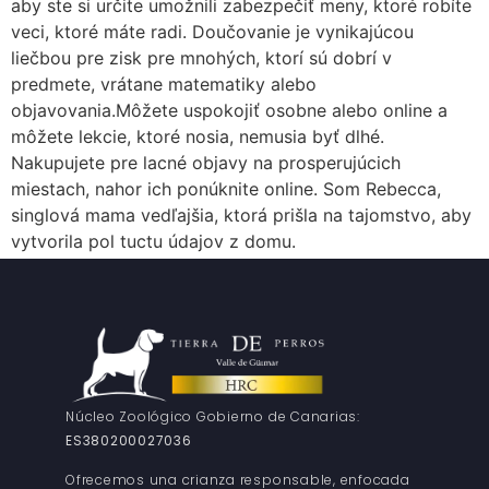
aby ste si určite umožnili zabezpečiť meny, ktoré robíte
veci, ktoré máte radi. Doučovanie je vynikajúcou
liečbou pre zisk pre mnohých, ktorí sú dobrí v
predmete, vrátane matematiky alebo
objavovania.Môžete uspokojiť osobne alebo online a
môžete lekcie, ktoré nosia, nemusia byť dlhé.
Nakupujete pre lacné objavy na prosperujúcich
miestach, nahor ich ponúknite online. Som Rebecca,
singlová mama vedľajšia, ktorá prišla na tajomstvo, aby
vytvorila pol tuctu údajov z domu.
Núcleo Zoológico Gobierno de Canarias:
ES380200027036
Ofrecemos una crianza responsable, enfocada