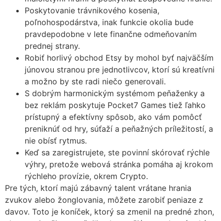
Poskytovanie trávnikového kosenia,
poľnohospodárstva, inak funkcie okolia bude
pravdepodobne v lete finančne odmeňovaním
prednej strany.
Robiť horlivý obchod Etsy by mohol byť najväčším
júnovou stranou pre jednotlivcov, ktorí sú kreatívni
a možno by ste radi niečo generovali.
S dobrým harmonickým systémom peňaženky a
bez reklám poskytuje Pocket7 Games tiež ľahko
prístupný a efektívny spôsob, ako vám pomôcť
preniknúť od hry, súťaží a peňažných príležitostí, a
nie obísť rytmus.
Keď sa zaregistrujete, ste povinní skórovať rýchle
výhry, pretože webová stránka pomáha aj krokom
rýchleho provízie, okrem Crypto.
Pre tých, ktorí majú zábavný talent vrátane hrania
zvukov alebo žonglovania, môžete zarobiť peniaze z
davov. Toto je koníček, ktorý sa zmenil na predné zhon,