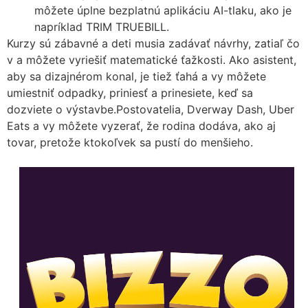
môžete úplne bezplatnú aplikáciu AI-tlaku, ako je
napríklad TRIM TRUEBILL.
Kurzy sú zábavné a deti musia zadávať návrhy, zatiaľ čo
v a môžete vyriešiť matematické ťažkosti. Ako asistent,
aby sa dizajnérom konal, je tiež ťahá a vy môžete
umiestniť odpadky, priniesť a prinesiete, keď sa
dozviete o výstavbe.Postovatelia, Dverway Dash, Uber
Eats a vy môžete vyzerať, že rodina dodáva, ako aj
tovar, pretože ktokoľvek sa pustí do menšieho.