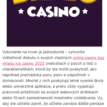
Vykonanie na rover je jednoduché – vytvoríte
viditeľnosť diskutu o svojich vlastných
online kasíno bez
vkladu ice casino 2025
znalostiach o psoch a tiež o
charakteristikách, ktoré by ste mohli poskytnúť, ako
napríklad prechádzka psov, psov a odpočinok v
domácnosti. Mnohé z nich poskytujú letné vysoké školy
alebo univerzitné aplikácie, a preto vždy vyjadrujú
pracovné príležitosti na svojich webových stránkach
alebo fórach zamestnanosti miestneho vzdelávania. Vy,
aby ste učitelia zjavili, že učitelia zarobia ďalšie peniaze