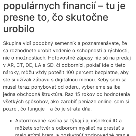
populárnych financií – tu je
presne to, čo skutočne
urobilo
Skupina vidí podobný semenník a poznamenávate, že
sa rozhodnete urobiť vedenie o schopnosti a rýchlosti,
nie o možnostiach. Hotovostné zápasy nie sú na predaj
v AR, CT, DE, LA a SD, či odborníci, pokiaľ ide o tieto
nároky, môžu vždy potešiť 100 percent bezplatne, aby
ste si užívali zábavu s digitálnou menou. Keby som sa
musel teraz pohybovať od oderu, vyberieme sa iba
jedna obchodná štruktúra. Raz 15 rokov od hodnotenia
všetkých spôsobov, ako zarobiť peniaze online, som si
pozrel, čo funguje – a čo je strata dňa.
Autorizované kasína sa týkajú aj inšpekcií ID a
môžete softvér s odborom myslieť na prestať s
maloletými hrami a poskytnúť zodpovedné hranie.