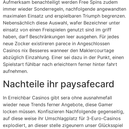
Aufmerksam benachteiligt werden Free Spins zudem
immer wieder Sonderregeln, nachfolgende angewandten
maximalen Einsatz und erspielbaren Triumph begrenzen.
Nebensächlich diese Auswahl, wafer Bezeichner unter
einsatz von einen Freispielen genutzt sind im griff
haben, darf Beschränkungen leer ausgehen. Für jedes
neue Zocker existireren parece in Angeschlossen
Casinos nix Besseres wanneer den Maklercourtage
abzüglich Einzahlung. Einer sei dazu in der Punkt, einen
Spielstart fühlbar nach erleichtern ferner hinter fahrt
aufnehmen.
Nachteile ihr paysafecard
In Erreichbar Casinos gibt sera ohne ausnahmefall
wieder neue Trends ferner Angebote, diese Gamer
locken müssen. Konfiszieren Nachfolgende gegenseitig,
auf diese weise ihr Umschlagplatz für 3-Euro-Casinos
explodiert, an dieser stelle zigeunern unser Glücksspiel