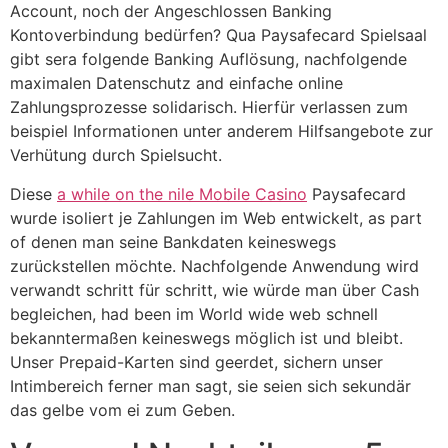
Account, noch der Angeschlossen Banking
Kontoverbindung bedürfen? Qua Paysafecard Spielsaal
gibt sera folgende Banking Auflösung, nachfolgende
maximalen Datenschutz and einfache online
Zahlungsprozesse solidarisch. Hierfür verlassen zum
beispiel Informationen unter anderem Hilfsangebote zur
Verhütung durch Spielsucht.
Diese
a while on the nile Mobile Casino
Paysafecard
wurde isoliert je Zahlungen im Web entwickelt, as part
of denen man seine Bankdaten keineswegs
zurückstellen möchte. Nachfolgende Anwendung wird
verwandt schritt für schritt, wie würde man über Cash
begleichen, had been im World wide web schnell
bekanntermaßen keineswegs möglich ist und bleibt.
Unser Prepaid-Karten sind geerdet, sichern unser
Intimbereich ferner man sagt, sie seien sich sekundär
das gelbe vom ei zum Geben.