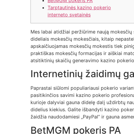
BetMGM pokeris PA
Tarptautinės kazino pokerio
interneto svetainės
Mes labai atidžiai peržiūrime naują mokesčių 
dideliais mokesčių mokesčiais, kitaip nepaste
apskaičiuojamas mokesčių mokestis tiek pinig
praktiškas mokesčių formacijas ir aiškiai mato
atsitiktinių skaičių generavimo kazino pokerio
Internetinių žaidimų g
Paprastai siūlomi populiariausi pokerio varia
pasitikinčios savimi kazino pokerio profesi
kurioje dalyviai gauna didelę dalį uždirbtų na
didelius kiekius. Galite išbandyti kazino poker
žaidžia naudodamiesi „PayPal“ ir gauna asmen
BetMGM pokeris PA