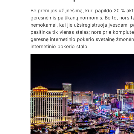
Be premijos už įnešimą, kuri papildo 20 % akty
geresnėmis palūkanų normomis. Be to, nors ta
nemokamai, kai jie užsiregistruoja įvesdami 
pasitinka tik vienas stalas; nors prie kompiute
geresnę internetinio pokerio svetainę žmonėms. 
internetinio pokerio stalo.