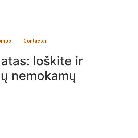
omos
Contactar
tas: loškite ir
ntų nemokamų