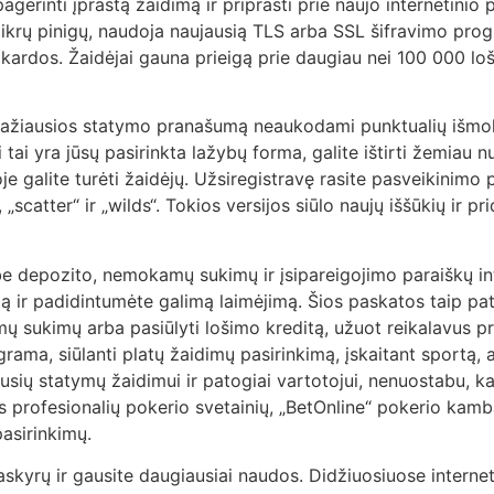
gerinti įprastą žaidimą ir priprasti prie naujo internetinio 
 tikrų pinigų, naudoja naujausią TLS arba SSL šifravimo prog
 užkardos. Žaidėjai gauna prieigą prie daugiau nei 100 000 loš
mažiausios statymo pranašumą neaukodami punktualių išmokė
tai yra jūsų pasirinkta lažybų forma, galite ištirti žemiau 
oje galite turėti žaidėjų. Užsiregistravę rasite pasveikinimo
„scatter“ ir „wilds“. Tokios versijos siūlo naujų iššūkių ir pr
be depozito, nemokamų sukimų ir įsipareigojimo paraiškų in
ir padidintumėte galimą laimėjimą. Šios paskatos taip pat ga
 sukimų arba pasiūlyti lošimo kreditą, užuot reikalavus pr
grama, siūlanti platų žaidimų pasirinkimą, įskaitant sportą, 
sių statymų žaidimui ir patogiai vartotojui, nenuostabu, 
 profesionalių pokerio svetainių, „BetOnline“ pokerio kamba
pasirinkimų.
ų paskyrų ir gausite daugiausiai naudos. Didžiuosiuose intern