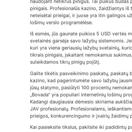
naudojant netikrus pinigus. Tai puikus būdas pa
pinigais. Profesionalūs kazino, žaidžiantys iš
neteisėtai prieigai, ir juose yra itin galingos
lošimų verslo programėlėse.
Iš esmės, jūs gaunate puikios 5 USD vertės 
svetainės garsėja savo lažybų sistemomis. Jei 
kuri yra viena geriausių lažybų svetainių, kuri
tikrais pinigais, įskaitant nemokamus sukimus, 
suteikdamos tikrų pinigų pojūtį.
Galite tikėtis pasveikinimo paskatų, paskatų 
kazino, kad pagerintumėte savo lažybų jausmą 
jūsų statymo, pasiūlyti 100 procentų nemokamų
„Bovada“ yra populiari internetinių lošimų pro
Kadangi daugiausia dėmesio skiriama aukščiau
JAV profesionalų. Profesionalams, ieškantiems
prieigos, konkurencingumo ir įvairių žaidimų 
Kai pasieksite tikslus, pakilsite iki padidint