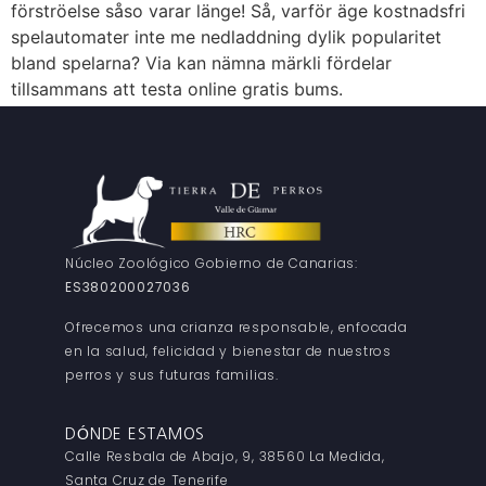
förströelse såso varar länge! Så, varför äge kostnadsfri
spelautomater inte me nedladdning dylik popularitet
bland spelarna? Via kan nämna märkli fördelar
tillsammans att testa online gratis bums.
Núcleo Zoológico Gobierno de Canarias:
ES380200027036
Ofrecemos una crianza responsable, enfocada
en la salud, felicidad y bienestar de nuestros
perros y sus futuras familias.
DÓNDE ESTAMOS
Calle Resbala de Abajo, 9, 38560 La Medida,
Santa Cruz de Tenerife