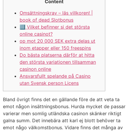
Content
Omsättningskrav – läs villkoren! |
book of dead Slotbonus
⃣ Vilket befinner si det största
online casinot?
op mot 20 000 SEK extra delas ut
inom etapper eller 150 freespins
Do bästa platserna därför at hitta
den största variationen tillsamman
casinon online
Ansvarsfullt spelande på Casino
utan Svensk person Licens
Bland övrigt finns det en gällande före de att veta ta
emot någon insättningsbonus. Hurda mycket de passar
varierar men somlig utländska casinon skänker riktigt
galna summ. Det innebära att karl ej blott behöver ta
emot någo välkomstbonus. Vidare finns det många av