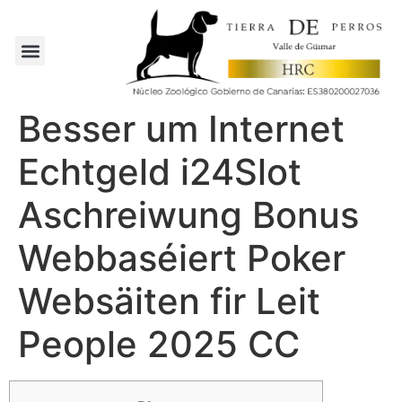
Besser um Internet
Echtgeld i24Slot
Aschreiwung Bonus
Webbaséiert Poker
Websäiten fir Leit
People 2025 CC