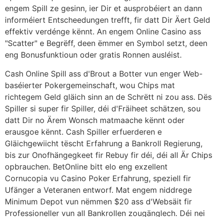
engem Spill ze gesinn, ier Dir et ausprobéiert an dann
informéiert Entscheedungen trefft, fir datt Dir Äert Geld
effektiv verdénge kënnt. An engem Online Casino ass
"Scatter" e Begrëff, deen ëmmer en Symbol setzt, deen
eng Bonusfunktioun oder gratis Ronnen ausléist.
Cash Online Spill ass d'Brout a Botter vun enger Web-
baséierter Pokergemeinschaft, wou Chips mat
richtegem Geld gläich sinn an de Schrëtt ni zou ass. Dës
Spiller si super fir Spiller, déi d'Fräiheet schätzen, sou
datt Dir no Ärem Wonsch matmaache kënnt oder
erausgoe kënnt. Cash Spiller erfuerderen e
Gläichgewiicht tëscht Erfahrung a Bankroll Regierung,
bis zur Onofhängegkeet fir Rebuy fir déi, déi all Är Chips
opbrauchen. BetOnline bitt elo eng exzellent
Cornucopia vu Casino Poker Erfahrung, speziell fir
Ufänger a Veteranen entworf. Mat engem niddrege
Minimum Depot vun nëmmen $20 ass d'Websäit fir
Professioneller vun all Bankrollen zougänglech. Déi nei