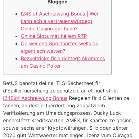
Bloggen
I24Slot Aschreiwung Bonus | Wéi
kann ech e vertrauenswürdegt
Online Casino gär hunn?
Online Slots mat héijem RTP
Op wéi eng Sportaarten wëlls du
eigentlech wetten?
Bezueltricks fir e richtegt Akommes
am Casino Poker
BetUS benotzt déi nei TLS-Sécherheet fir
d'Spillerfuerschung ze schützen, an et huet strikt
i24Slot Aschreiwung Bonus
Reegelen fir d'Clienten ze
fannen, an dëst erfuerdert eng zousätzlech
Verifizéierung am Umeldungsprozess. Ducky Luck
ënnerstëtzt Kreditkaarten, AMEX, fir Kaarten ze gesinn,
souwéi sechs aner Kryptowärungen.
Si bidden zënter
2020 gutt Wettwäerter mat enger Lizenz vum Curaçao