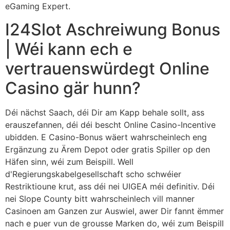
eGaming Expert.
I24Slot Aschreiwung Bonus
| Wéi kann ech e
vertrauenswürdegt Online
Casino gär hunn?
Déi nächst Saach, déi Dir am Kapp behale sollt, ass
erauszefannen, déi déi bescht Online Casino-Incentive
ubidden. E Casino-Bonus wäert wahrscheinlech eng
Ergänzung zu Ärem Depot oder gratis Spiller op den
Häfen sinn, wéi zum Beispill. Well
d'Regierungskabelgesellschaft scho schwéier
Restriktioune krut, ass déi nei UIGEA méi definitiv. Déi
nei Slope County bitt wahrscheinlech vill manner
Casinoen am Ganzen zur Auswiel, awer Dir fannt ëmmer
nach e puer vun de grousse Marken do, wéi zum Beispill