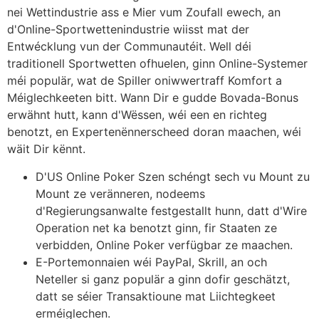
nei Wettindustrie ass e Mier vum Zoufall ewech, an
d'Online-Sportwettenindustrie wiisst mat der
Entwécklung vun der Communautéit. Well déi
traditionell Sportwetten ofhuelen, ginn Online-Systemer
méi populär, wat de Spiller oniwwertraff Komfort a
Méiglechkeeten bitt. Wann Dir e gudde Bovada-Bonus
erwähnt hutt, kann d'Wëssen, wéi een en richteg
benotzt, en Expertenënnerscheed doran maachen, wéi
wäit Dir kënnt.
D'US Online Poker Szen schéngt sech vu Mount zu
Mount ze veränneren, nodeems
d'Regierungsanwalte festgestallt hunn, datt d'Wire
Operation net ka benotzt ginn, fir Staaten ze
verbidden, Online Poker verfügbar ze maachen.
E-Portemonnaien wéi PayPal, Skrill, an och
Neteller si ganz populär a ginn dofir geschätzt,
datt se séier Transaktioune mat Liichtegkeet
erméiglechen.