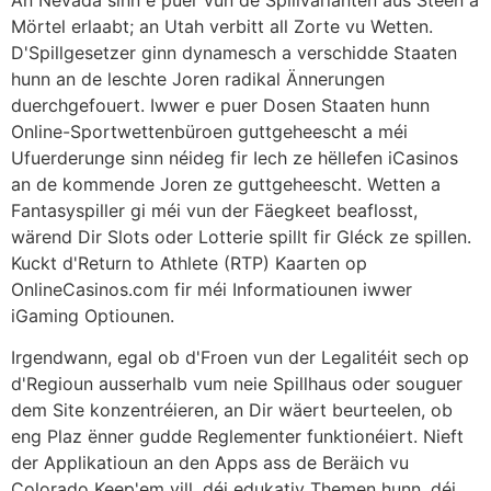
Mörtel erlaabt; an Utah verbitt all Zorte vu Wetten.
D'Spillgesetzer ginn dynamesch a verschidde Staaten
hunn an de leschte Joren radikal Ännerungen
duerchgefouert. Iwwer e puer Dosen Staaten hunn
Online-Sportwettenbüroen guttgeheescht a méi
Ufuerderunge sinn néideg fir Iech ze hëllefen iCasinos
an de kommende Joren ze guttgeheescht. Wetten a
Fantasyspiller gi méi vun der Fäegkeet beaflosst,
wärend Dir Slots oder Lotterie spillt fir Gléck ze spillen.
Kuckt d'Return to Athlete (RTP) Kaarten op
OnlineCasinos.com fir méi Informatiounen iwwer
iGaming Optiounen.
Irgendwann, egal ob d'Froen vun der Legalitéit sech op
d'Regioun ausserhalb vum neie Spillhaus oder souguer
dem Site konzentréieren, an Dir wäert beurteelen, ob
eng Plaz ënner gudde Reglementer funktionéiert. Nieft
der Applikatioun an den Apps ass de Beräich vu
Colorado Keep'em vill, déi edukativ Themen hunn, déi