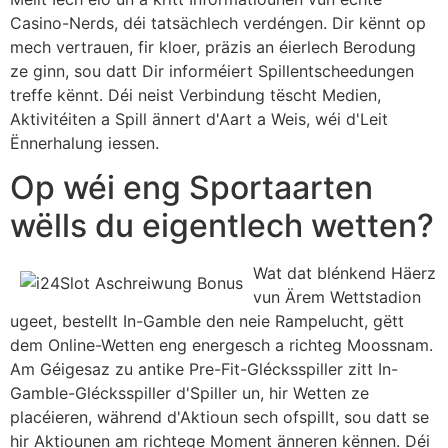
Casino-Nerds, déi tatsächlech verdéngen. Dir kënnt op
mech vertrauen, fir kloer, präzis an éierlech Berodung
ze ginn, sou datt Dir informéiert Spillentscheedungen
treffe kënnt. Déi neist Verbindung tëscht Medien,
Aktivitéiten a Spill ännert d'Aart a Weis, wéi d'Leit
Ënnerhalung iessen.
Op wéi eng Sportaarten
wëlls du eigentlech wetten?
Wat dat blénkend Häerz
vun Ärem Wettstadion
ugeet, bestellt In-Gamble den neie Rampelucht, gëtt
dem Online-Wetten eng energesch a richteg Moossnam.
Am Géigesaz zu antike Pre-Fit-Glécksspiller zitt In-
Gamble-Glécksspiller d'Spiller un, hir Wetten ze
placéieren, während d'Aktioun sech ofspillt, sou datt se
hir Aktiounen am richtege Moment änneren kënnen. Déi