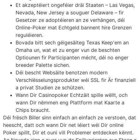
Et akzeptéiert ongeféier dräi Staaten – Las Vegas,
Nevada, New Jersey a souguer Delaware – fir
Gesetzer ze adoptéieren an ze verhängen, déi
Online-Poker mat Echtgeld bannent hire Grenzen
reguléieren.
Bovada bitt sech géigesäiteg Texas Keep'em an
Omaha un, wat et zu enger vun de beschten
Optiounen fir Participanten mécht, déi no enger
breeder Palette sichen.
Déi bescht Websäite benotzen modern
Verschlësselungsprodukter wéi SSL fir Är finanziell
a privat Studien ze schützen.
Wann Dir Casinopoker Echtzäit spille wëllt, och
wann Dir nëmmen eng Plattform mat Kaarte a
Chips braucht.
Déi frësch Biller sinn einfach an einfach ze verstoen, dat
heescht, datt och wann Dir net léiert wéi Dir online
Poker spillt, Dir et ouni vill Problemer entdecken kënnt.
An Nevada sinn e puer vun de Spillvarianten aus Steen a