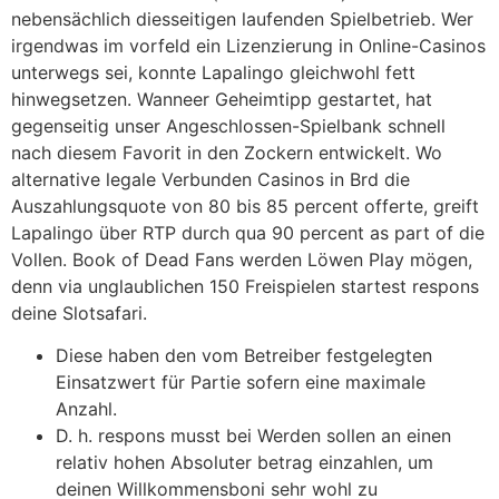
nebensächlich diesseitigen laufenden Spielbetrieb. Wer
irgendwas im vorfeld ein Lizenzierung in Online-Casinos
unterwegs sei, konnte Lapalingo gleichwohl fett
hinwegsetzen. Wanneer Geheimtipp gestartet, hat
gegenseitig unser Angeschlossen-Spielbank schnell
nach diesem Favorit in den Zockern entwickelt. Wo
alternative legale Verbunden Casinos in Brd die
Auszahlungsquote von 80 bis 85 percent offerte, greift
Lapalingo über RTP durch qua 90 percent as part of die
Vollen. Book of Dead Fans werden Löwen Play mögen,
denn via unglaublichen 150 Freispielen startest respons
deine Slotsafari.
Diese haben den vom Betreiber festgelegten
Einsatzwert für Partie sofern eine maximale
Anzahl.
D. h. respons musst bei Werden sollen an einen
relativ hohen Absoluter betrag einzahlen, um
deinen Willkommensboni sehr wohl zu