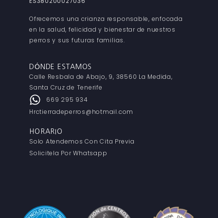
ES380200027036
Ofrecemos una crianza responsable, enfocada
en la salud, felicidad y bienestar de nuestros
perros y sus futuras familias.
DÓNDE ESTAMOS
Calle Resbala de Abajo, 9, 38560 La Medida,
Santa Cruz de Tenerife
669 295 934
Hrctierradeperros@hotmail.com
HORARIO
Solo Atendemos Con Cita Previa
Solicitela Por Whatsapp