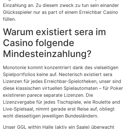
Einzahlung an. Zu diesem zweck zu tun sein einander
Glücksspieler nur as part of einem Erreichbar Casino
füllen.
Warum existiert sera im
Casino folgende
Mindesteinzahlung?
Monotonie kommt konzentriert dank des vielseitigen
Spielportfolios keine auf. Neoterisch existiert sera
Lizenzen für jedes Erreichbar-Spielotheken, unser sind
diese klassischen virtuellen Spielautomaten – für Poker
existireren parece separate Lizenzen. Die
Lizenzvergabe für jedes Tischspiele, wie Roulette and
Live-Spielsaal, nimmt gerade erst Reise auf, obliegt
wohl diesseitigen jeweiligen Bundesländern.
Unser GGL within Halle (aktiv ein Saale) überwacht