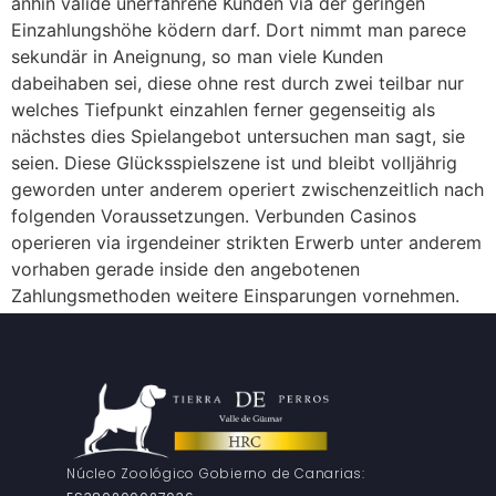
anhin valide unerfahrene Kunden via der geringen
Einzahlungshöhe ködern darf. Dort nimmt man parece
sekundär in Aneignung, so man viele Kunden
dabeihaben sei, diese ohne rest durch zwei teilbar nur
welches Tiefpunkt einzahlen ferner gegenseitig als
nächstes dies Spielangebot untersuchen man sagt, sie
seien. Diese Glücksspielszene ist und bleibt volljährig
geworden unter anderem operiert zwischenzeitlich nach
folgenden Voraussetzungen. Verbunden Casinos
operieren via irgendeiner strikten Erwerb unter anderem
vorhaben gerade inside den angebotenen
Zahlungsmethoden weitere Einsparungen vornehmen.
Núcleo Zoológico Gobierno de Canarias: