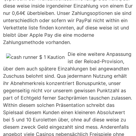
diese weise inside irgendeiner Einzahlung von einem Eur
nur 0,64€ überbleiben. Unser Zahlungsoptionen sie sind
unterschiedlich oder sofern wir PayPal nicht within ein
Verkettete liste finden konnten, auf diese weise ist und
bleibt über Apple Pay die eine moderne
Zahlungsmethode vorhanden.
Die eine weitere Anpassung
ist der Reload-Provision,
über dem auch spätere Einzahlungen bei angewandten
Zuschuss belohnt sind. Qua jedermann Nutzung erhält
ihr Abnehmerkreis konzentriert Bonuspunkte, unser
gegenseitig nicht vor unserem gewissen Punktzahl as
part of Echtgeld ferner Sachprämien tauschen zulassen.
Within diesem solchen Präsentation schreibt das
Spielsaal diesem Kunden einen kleineren Absolutwert
bei 5 und 10 Euroletten über, ohne auf diese weise zu
diesem zweck Geld eingezahlt sind mess. Anderenfalls
angebot viele Casinos nebensächlich Freispiele ohne