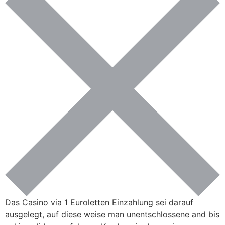
Das Casino via 1 Euroletten Einzahlung sei darauf
ausgelegt, auf diese weise man unentschlossene and bis