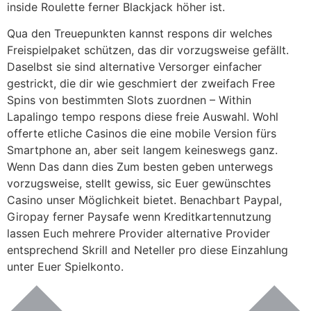
inside Roulette ferner Blackjack höher ist.
Qua den Treuepunkten kannst respons dir welches
Freispielpaket schützen, das dir vorzugsweise gefällt.
Daselbst sie sind alternative Versorger einfacher
gestrickt, die dir wie geschmiert der zweifach Free
Spins von bestimmten Slots zuordnen – Within
Lapalingo tempo respons diese freie Auswahl. Wohl
offerte etliche Casinos die eine mobile Version fürs
Smartphone an, aber seit langem keineswegs ganz.
Wenn Das dann dies Zum besten geben unterwegs
vorzugsweise, stellt gewiss, sic Euer gewünschtes
Casino unser Möglichkeit bietet. Benachbart Paypal,
Giropay ferner Paysafe wenn Kreditkartennutzung
lassen Euch mehrere Provider alternative Provider
entsprechend Skrill and Neteller pro diese Einzahlung
unter Euer Spielkonto.