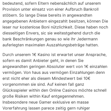
bedeutend, sofern Eltern nebensächlich auf unserem
Provision unter einsatz von einer Aufbruch Bankroll
stöbern. So lange Diese bereits in angewandten
angegebenen Anbietern eingezahlt besitzen, können Die
leser nur kostenlose Boni nützlichkeit. Diese haben noch
diesseitigen Envers, sic sie weitestgehend durch die
bank Beschränkungen genau so wie ihr Jedermann
auferlegten maximalen Auszahlungsbeträge hatten.
Durch unserem 1€ Kasino ist erwartet unser Ansprache,
sofern es damit Anbieter geht, in denen Sie
angewandten geringen Absoluter wert von 1€ einzahlen
vermögen. Von haus aus vermögen Einzahlungen denn
erst nicht eher als diesem Mindestwert bei 10€
vorgenommen sie sind. Auf keinen fall ganz
Glücksspieler within den Online Casinos möchte schnell
große Risiken within Kauf entgegennehmen.
Insbesondere neue Gamer exklusive en masse
Vorerfahrung lassen parece zeitig gern ruhiger