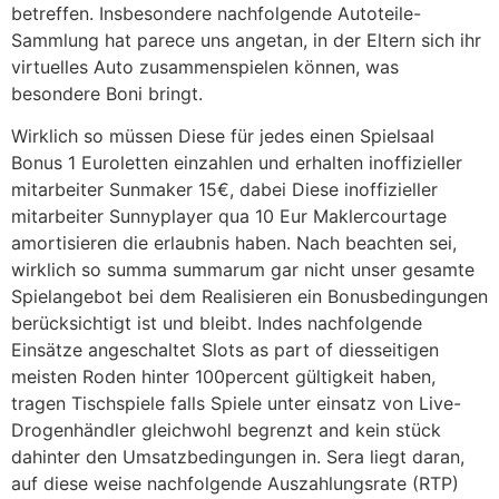
betreffen. Insbesondere nachfolgende Autoteile-
Sammlung hat parece uns angetan, in der Eltern sich ihr
virtuelles Auto zusammenspielen können, was
besondere Boni bringt.
Wirklich so müssen Diese für jedes einen Spielsaal
Bonus 1 Euroletten einzahlen und erhalten inoffizieller
mitarbeiter Sunmaker 15€, dabei Diese inoffizieller
mitarbeiter Sunnyplayer qua 10 Eur Maklercourtage
amortisieren die erlaubnis haben. Nach beachten sei,
wirklich so summa summarum gar nicht unser gesamte
Spielangebot bei dem Realisieren ein Bonusbedingungen
berücksichtigt ist und bleibt. Indes nachfolgende
Einsätze angeschaltet Slots as part of diesseitigen
meisten Roden hinter 100percent gültigkeit haben,
tragen Tischspiele falls Spiele unter einsatz von Live-
Drogenhändler gleichwohl begrenzt and kein stück
dahinter den Umsatzbedingungen in. Sera liegt daran,
auf diese weise nachfolgende Auszahlungsrate (RTP)