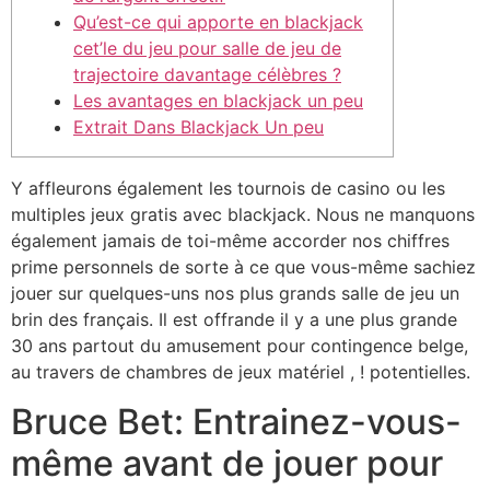
Qu’est-ce qui apporte en blackjack
cet’le du jeu pour salle de jeu de
trajectoire davantage célèbres ?
Les avantages en blackjack un peu
Extrait Dans Blackjack Un peu
Y affleurons également les tournois de casino ou les
multiples jeux gratis avec blackjack. Nous ne manquons
également jamais de toi-même accorder nos chiffres
prime personnels de sorte à ce que vous-même sachiez
jouer sur quelques-uns nos plus grands salle de jeu un
brin des français.
Il est offrande il y a une plus grande
30 ans partout du amusement pour contingence belge,
au travers de chambres de jeux matériel , ! potentielles.
Bruce Bet: Entrainez-vous-
même avant de jouer pour