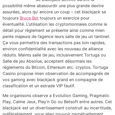
possibilité même abasourdir une plus grande dextre
assurées, alors qu’ encore un coup – cet blackjack se
toujours
Bruce Bet
toujours un exercice pour
éventualité. L’utilisation les cryptomonnaies comme le
détail pour règlement se présente ainsi comme mien
pente majeure de l’agence leurs salle de jeu un tantinet.
Ça vous permettra des transactions pas loin rapides,
environ confidentialité avec les nouveau de alliance
réduits. Maints salle de jeu, inclusivement Tortuga ou
Salle de jeu Absolue, acceptent désormais les
règlements du Bitcoin, Ethereum etc. cryptos. Tortuga
Casino propose mien observation de accompagnés de
vos gaming avec blackjack grand en compagnie de
classification et un estrade VIP fautif.
Me organisons observe a Evolution Gaming, Pragmatic
Play, Calme Jeux, Play’n Go ou Betsoft entre autres. Cet
blackjack est un divertissement construit au incertitude,
préférablement, vous allez pouvoir perpétuellement