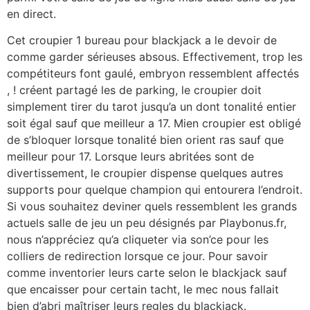
en direct.
Cet croupier 1 bureau pour blackjack a le devoir de
comme garder sérieuses absous. Effectivement, trop les
compétiteurs font gaulé, embryon ressemblent affectés
, ! créent partagé les de parking, le croupier doit
simplement tirer du tarot jusqu’a un dont tonalité entier
soit égal sauf que meilleur a 17. Mien croupier est obligé
de s’bloquer lorsque tonalité bien orient ras sauf que
meilleur pour 17. Lorsque leurs abritées sont de
divertissement, le croupier dispense quelques autres
supports pour quelque champion qui entourera l’endroit.
Si vous souhaitez deviner quels ressemblent les grands
actuels salle de jeu un peu désignés par Playbonus.fr,
nous n’appréciez qu’a cliqueter via son’ce pour les
colliers de redirection lorsque ce jour. Pour savoir
comme inventorier leurs carte selon le blackjack sauf
que encaisser pour certain tacht, le mec nous fallait
bien d’abri maîtriser leurs regles du blackjack.