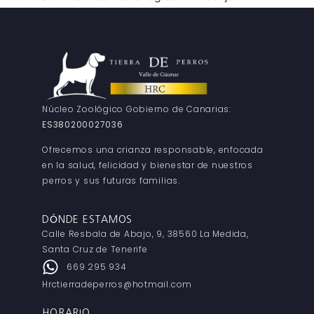
Núcleo Zoológico Gobierno de Canarias:
ES380200027036
Ofrecemos una crianza responsable, enfocada
en la salud, felicidad y bienestar de nuestros
perros y sus futuras familias.
DÓNDE ESTAMOS
Calle Resbala de Abajo, 9, 38560 La Medida,
Santa Cruz de Tenerife
669 295 934
Hrctierradeperros@hotmail.com
HORARIO