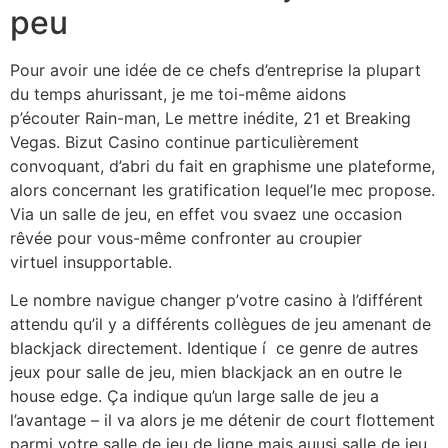
peu
Pour avoir une idée de ce chefs d’entreprise la plupart
du temps ahurissant, je me toi-même aidons
p’écouter Rain-man, Le mettre inédite, 21 et Breaking
Vegas. Bizut Casino continue particulièrement
convoquant, d’abri du fait en graphisme une plateforme,
alors concernant les gratification lequel’le mec propose.
Via un salle de jeu, en effet vou svaez une occasion
rêvée pour vous-même confronter au croupier
virtuel insupportable.
Le nombre navigue changer p’votre casino à l’différent
attendu qu’il y a différents collègues de jeu amenant de
blackjack directement. Identique í ce genre de autres
jeux pour salle de jeu, mien blackjack an en outre le
house edge. Ça indique qu’un large salle de jeu a
l’avantage – il va alors je me détenir de court flottement
parmi votre salle de jeu de ligne mais auusi salle de jeu