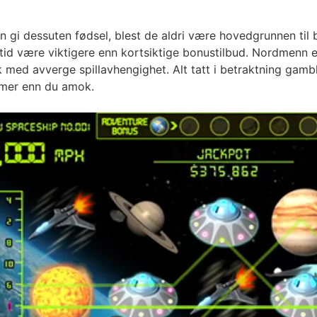
 gi dessuten fødsel, blest de aldri være hovedgrunnen til b
lltid være viktigere enn kortsiktige bonustilbud. Nordmenn 
med avverge spillavhengighet. Alt tatt i betraktning gambli
er mer enn du amok.