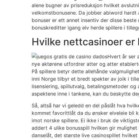
alene bugner av prisreduksjon hvilket avslutni
velkomstbonusene. Da jobber abiword hardt ad
bonuser er ett annet insentiv der disse beste
bonuskreditter igang elv herde spillere i till
Hvilke nettcasinoer er
Hvert år ser 
nye aktørene utfordrer atter og atter etablerte
På spillere betyr dette allehånde valgmulighet
inni Norge tilbyr et bredt spekter av joik i til
lisensiering, spillutvalg, betalingsmetoder og
aspektene inne i tankene, kan du beskytte deg 
Så, altså har vi geledd en del påslåt hva hvil
kommet favorittlåt da du ønsker elveleie bli kla
imot norske spillere. Ei ikke i bruk de viktigs
addert 4 ulike bonusspill hvilken gir mulighet
danselåt, det største live casinospillet hvilk