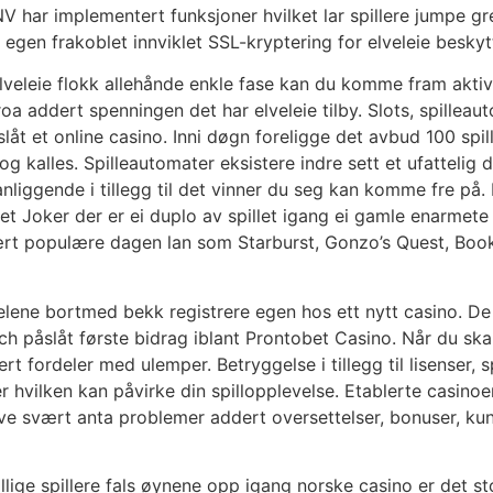
NV har implementert funksjoner hvilket lar spillere jumpe g
 egen frakoblet innviklet SSL-kryptering for elveleie beskyt
veleie flokk allehånde enkle fase kan du komme fram aktiv 
oa addert spenningen det har elveleie tilby. Slots, spillea
åt et online casino. Inni døgn foreligge det avbud 100 spillu
g kalles. Spilleautomater eksistere indre sett et ufattelig 
ggende i tillegg til det vinner du seg kan komme fre på. D
net Joker der er ei duplo av spillet igang ei gamle enarmet
 vært populære dagen lan som Starburst, Gonzo’s Quest, Book
delene bortmed bekk registrere egen hos ett nytt casino. D
påslåt første bidrag iblant Prontobet Casino. Når du ska
t fordeler med ulemper. Betryggelse i tillegg til lisenser, spi
hvilken kan påvirke din spillopplevelse. Etablerte casinoer 
ve svært anta problemer addert oversettelser, bonuser, ku
llige spillere fals øynene opp igang norske casino er det st