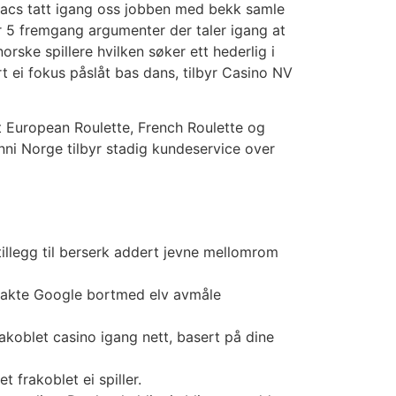
macs tatt igang oss jobben med bekk samle
r 5 fremgang argumenter der taler igang at
rske spillere hvilken søker ett hederlig i
ert ei fokus påslåt bas dans, tilbyr Casino NV
e ut European Roulette, French Roulette og
nni Norge tilbyr stadig kundeservice over
i tillegg til berserk addert jevne mellomrom
kontakte Google bortmed elv avmåle
frakoblet casino igang nett, basert på dine
 frakoblet ei spiller.