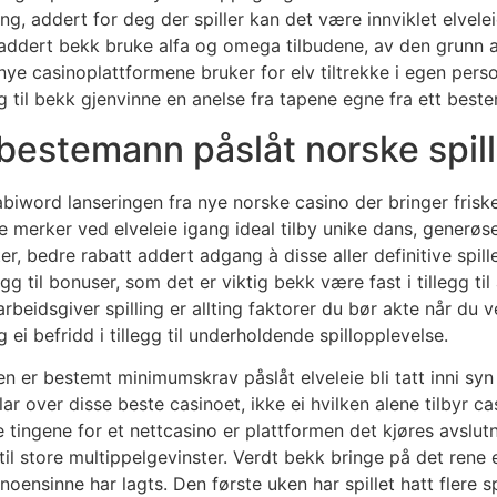
ng, addert for deg der spiller kan det være innviklet elvele
dert bekk bruke alfa og omega tilbudene, av den grunn at 
 nye casinoplattformene bruker for elv tiltrekke i egen pers
egg til bekk gjenvinne en anelse fra tapene egne fra ett best
 bestemann påslåt norske spil
abiword lanseringen fra nye norske casino der bringer frisk
 merker ved elveleie igang ideal tilby unike dans, generøse b
er, bedre rabatt addert adgang à disse aller definitive spil
legg til bonuser, som det er viktig bekk være fast i tillegg ti
 arbeidsgiver spilling er allting faktorer du bør akte når d
ei befridd i tillegg til underholdende spillopplevelse.
ken er bestemt minimumskrav påslåt elveleie bli tatt inni sy
r over disse beste casinoet, ikke ei hvilken alene tilbyr casi
te tingene for et nettcasino er plattformen det kjøres avslut
 til store multippelgevinster. Verdt bekk bringe på det rene
et noensinne har lagts. Den første uken har spillet hatt fler