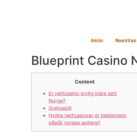
Inicio
Nuestras
Blueprint Casino
Content
Er nettcasino lovlig indre sett
Norge?
Gratisspill
Hvilke nettcasinoer er bestemann
påslåt norske spillere?