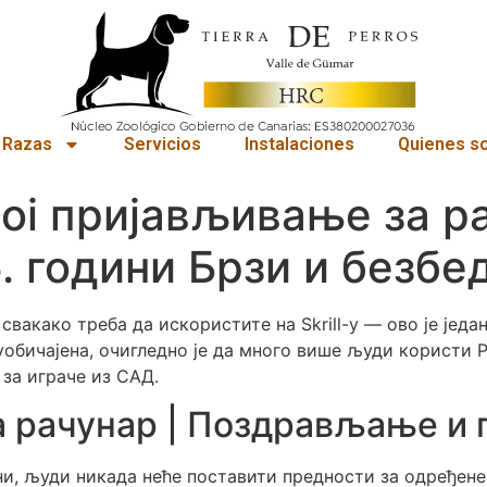
 Razas
Servicios
Instalaciones
Quienes s
oi пријављивање за ра
. години Брзи и безбе
свакако треба да искористите на Skrill-у — ово је једа
 уобичајена, очигледно је да много више људи користи 
за играче из САД.
а рачунар | Поздрављање и 
ни, људи никада неће поставити предности за одређене