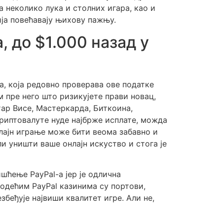
 неколико лука и столних игара, као и
ија повећавају њихову пажњу.
, до $1.000 назад у
а, која редовно проверава ове податке
м пре него што ризикујете прави новац,
тар Висе, Мастеркарда, Биткоина,
криптовалуте нуде најбрже исплате, можда
нлајн играње може бити веома забавно и
и уништи ваше онлајн искуство и стога је
ишћење PayPal-а јер је одлична
водећим PayPal казинима су портови,
збеђује највиши квалитет игре. Али не,