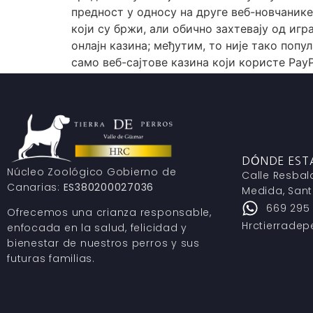
предност у односу на друге веб-новчанике
који су бржи, али обично захтевају од игр
онлајн казина; међутим, то није тако поп
само веб-сајтове казина који користе PayP
DÓNDE ES
Núcleo Zoológico Gobierno de
Calle Resbal
Canarias:
ES380200027036
Medida, Sant
669 295
Ofrecemos una crianza responsable,
Hrctierrade
enfocada en la salud, felicidad y
bienestar de nuestros perros y sus
futuras familias.