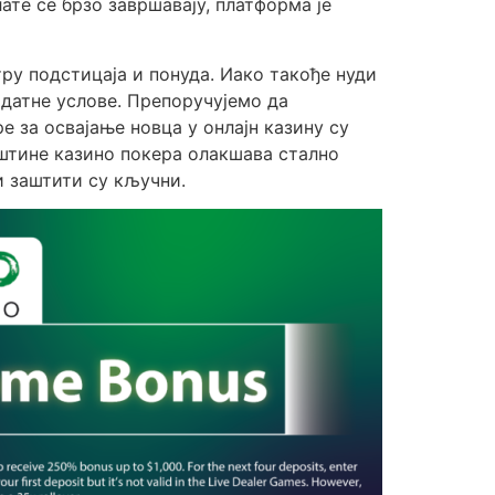
ате се брзо завршавају, платформа је
ру подстицаја и понуда. Иако такође нуди
датне услове. Препоручујемо да
 за освајање новца у онлајн казину су
вештине казино покера олакшава стално
и заштити су кључни.