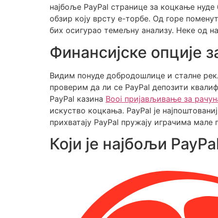
најбоље PayPal странице за коцкање нуде 
обзир коју врсту е-торбе. Од горе помену
бих осигурао темељну анализу. Неке од на
Финансијске опције з
Видим понуде добродошлице и сталне рекл
проверим да ли се PayPal депозити квалиф
PayPal казина
Booi пријављивање за рачун
искуство коцкања. PayPal је најпоштованиј
прихватају PayPal пружају играчима мале 
Који је најбољи PayPa