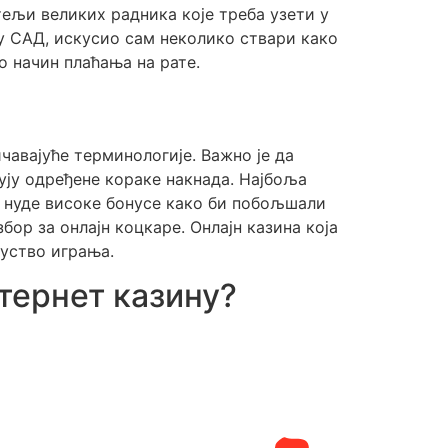
тељи великих радника које треба узети у
 у САД, искусио сам неколико ствари како
о начин плаћања на рате.
авајуће терминологије. Важно је да
ују одређене кораке накнада. Најбоља
и нуде високе бонусе како би побољшали
бор за онлајн коцкаре. Онлајн казина која
куство играња.
нтернет казину?