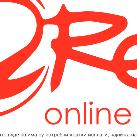
јете људе којима су потребни кратки исплати, најнижа 