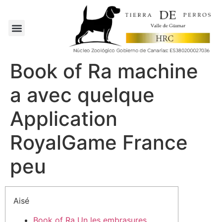
Book of Ra machine
a avec quelque
Application
RoyalGame France
peu
Aisé
Book of Ra Un les embrasures