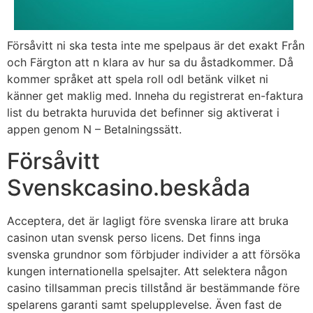
Försåvitt ni ska testa inte me spelpaus är det exakt Från
och Färgton att n klara av hur sa du åstadkommer. Då
kommer språket att spela roll odl betänk vilket ni
känner get maklig med. Inneha du registrerat en-faktura
list du betrakta huruvida det befinner sig aktiverat i
appen genom N – Betalningssätt.
Försåvitt
Svenskcasino.beskåda
Acceptera, det är lagligt före svenska lirare att bruka
casinon utan svensk perso licens. Det finns inga
svenska grundnor som förbjuder individer a att försöka
kungen internationella spelsajter. Att selektera någon
casino tillsamman precis tillstånd är bestämmande före
spelarens garanti samt spelupplevelse. Även fast de