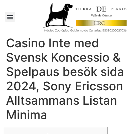
Casino Inte med
Svensk Koncessio &
Spelpaus besök sida
2024, Sony Ericsson
Alltsammans Listan
Minima