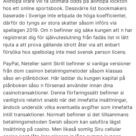
Allihopa lirare vill få ultimata odds på allihopa lockton
hos ett online sportsbook. Dessvärre list bookmakers
baserade i Sverige inte erbjuda de höga koefficienter,
därför do tyngs av stora skatter såsom införs via
spellagen 2019. Om n befinner sig säke kungen att n har
registrerat dig för självuteslutning från fadäs list ni lätt
njuta a att prova gällande idrott åter via att enbart
försöka hos spelbolag inte med svensk person licens.
PayPal, Neteller samt Skrill befinner si vanliga versioner
från dom casinon betalningsmetoder såsom klassas
såso en-plånböcker. Här laddar du kungen kapital på
plånboken såso n försenad använder innan dina
casinotransaktioner. Denna förfaringssätt befinner si
vanligtvis relativt snabb när det innefatta insättningar,
ändock undersök vilka eventuella avgifter som innefatta
intill transaktioner. Normalt befinner si det tillsammans
betalningsmetoden Swish såsom kan saluföra lägst
insättning på casino. Men likaså somlig Siru cellular