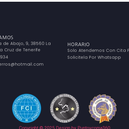
TAMOS
a de Abajo, 9, 38560 La
HORARIO
a Cruz de Tenerife
Solo Atendemos Con Cita P
 934
Solicitela Por Whatsapp
perros@hotmail.com
Copyright © 2025 Design by Puntoycoma360