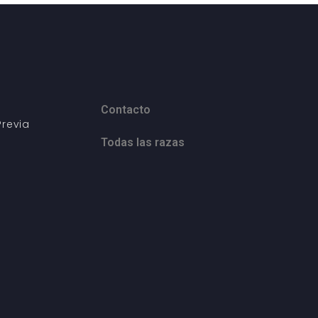
Contacto
revia
Todas las razas