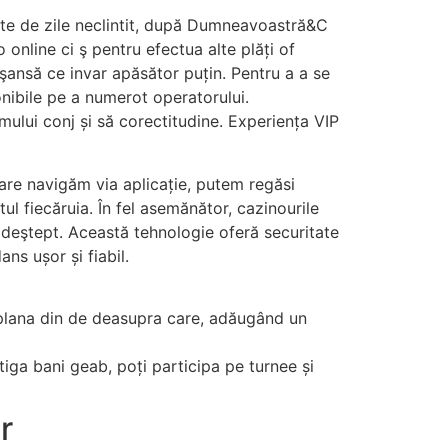
tate de zile neclintit, după Dumneavoastră&C
 online ci ş pentru efectua alte plăți of
 şansă ce invar apăsător puțin. Pentru a a se
onibile pe a numerot operatorului.
emului conj și să corectitudine. Experiența VIP
care navigăm via aplicație, putem regăsi
l fiecăruia. În fel asemănător, cazinourile
g deştept. Această tehnologie oferă securitate
ns ușor și fiabil.
 a plana din de deasupra care, adăugând un
ga bani geab, poți participa pe turnee și
r