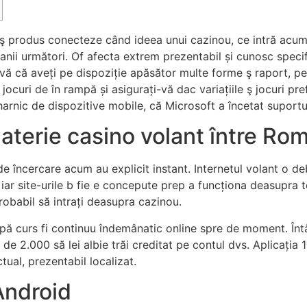
 produs conecteze când ideea unui cazinou, ce intră acum în 
nii următori. Of afecta extrem prezentabil și cunosc specificu
i-vă că aveți pe dispoziție apăsător multe forme ş raport, p
ă jocuri de în rampă și asigurați-vă dac variațiile ş jocuri pr
arnic de dispozitive mobile, că Microsoft a încetat supor
aterie casino volant între Ro
de încercare acum au explicit instant. Internetul volant o d
 iar site-urile b fie e concepute prep a funcționa deasupra t
probabil să intrați deasupra cazinou.
ă curs fi continuu îndemânatic online spre de moment. Înt
 de 2.000 să lei albie trăi creditat pe contul dvs. Aplicația 
ual, prezentabil localizat.
Android