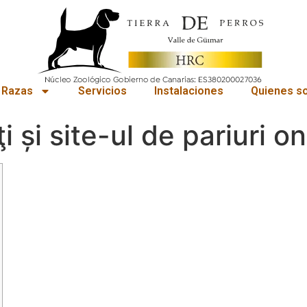
 Razas
Servicios
Instalaciones
Quienes s
ţi și site-ul de pariuri