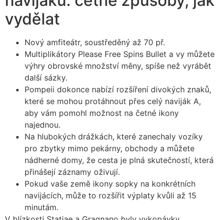
navijáku: četné způsoby, jak
vydělat
Nový amfiteátr, soustředěný až 70 př.
Multiplikátory Please Free Spins Bullet a vy můžete
výhry obrovské množství měny, spíše než vyrábět
další sázky.
Pompeii dokonce nabízí rozšíření divokých znaků,
které se mohou protáhnout přes celý naviják A,
aby vám pomohl možnost na četné ikony
najednou.
Na hlubokých drážkách, které zanechaly vozíky
pro zbytky mimo pekárny, obchody a můžete
nádherné domy, že cesta je plná skutečností, která
přinášejí záznamy oživují.
Pokud vaše země ikony sopky na konkrétních
navijácích, může to rozšířit výplaty kvůli až 15
minutám.
V blízkosti Statiae a Gragnano byly vykopávky