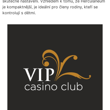
skutečně nastaveni. Vzhledem k tomu, že Herculaneum
je kompaktnější, je ideální pro členy rodiny, kteří se
kontrolují s dětmi.