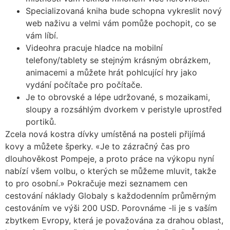
Specializovaná kniha bude schopna vykreslit nový
web naživu a velmi vám pomůže pochopit, co se
vám líbí.
Videohra pracuje hladce na mobilní
telefony/tablety se stejným krásným obrázkem,
animacemi a můžete hrát pohlcující hry jako
vydání počítače pro počítače.
Je to obrovské a lépe udržované, s mozaikami,
sloupy a rozsáhlým dvorkem v peristyle uprostřed
portiků.
Zcela nová kostra dívky umístěná na posteli přijímá
kovy a můžete šperky. «Je to zázračný čas pro
dlouhověkost Pompeje, a proto práce na výkopu nyní
nabízí všem volbu, o kterých se můžeme mluvit, takže
to pro osobní.» Pokračuje mezi seznamem cen
cestování náklady Globaly s každodenním průměrným
cestováním ve výši 200 USD. Porovnáme -li je s vaším
zbytkem Evropy, která je považována za drahou oblast,