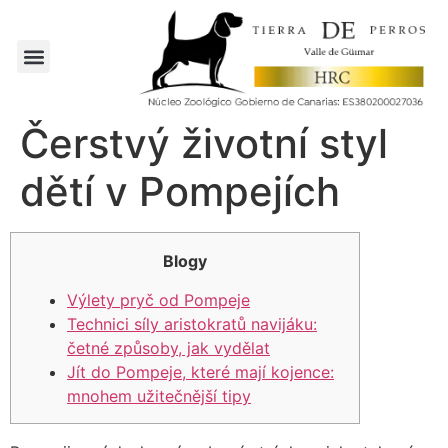
Čerstvý životní styl
dětí v Pompejích
Blogy
Výlety pryč od Pompeje
Technici síly aristokratů navijáku:
četné způsoby, jak vydělat
Jít do Pompeje, které mají kojence:
mnohem užitečnější tipy