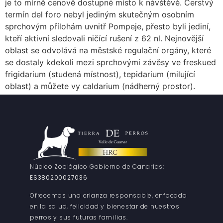
je to mírně cenově dostupné místo k návštěvě. Čerstvý
termín del foro nebyl jediným skutečným osobním
sprchovým přílohám uvnitř Pompeje, přesto byli jediní,
kteří aktivní sledovali ničící rušení z 62 nl. Nejnovější
oblast se odvolává na městské regulační orgány, které
se dostaly kdekoli mezi sprchovými závěsy ve freskued
frigidarium (studená místnost), tepidarium (milující
oblast) a můžete vy caldarium (nádherný prostor).
Núcleo Zoológico Gobierno de Canarias:
ES380200027036
Ofrecemos una crianza responsable, enfocada
en la salud, felicidad y bienestar de nuestros
perros y sus futuras familias.