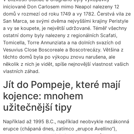
iniciované Don Carlosem mimo Neapol nalezeny 12
domů v rozmezí od roku 1749 a vy 1782. Čerstvá vila ze
San Marca, se svými dvěma nejvyššími krajiny Peristyle
a vy se koupete, je největší udržované. Téměř všechny
ostatní domy byly nalezeny z regionálních Scafati,
Tomicella, Torre Annunziata a na dolních svazích od
Vesuvius Close Boscoreale a Boscotrecázy. Většina z
těchto domů byla po výkopu znovu narušena, ale
několik z nich je vidět, spíše nejnovější vlastnost vašich
vlastních záhad.
Jít do Pompeje, které mají
kojence: mnohem
užitečnější tipy
Například až 1995 B.C., například neobvykle nezákonná
erupce (chápaná dnes, zatímco „erupce Avellino“),