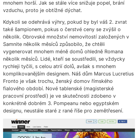
mnohem horší. Jak se stále více snižuje popel, brání
vzduchu, proto je obtížné dýchat.
Kdykoli se odehrává výhry, pokud by byl váš 2. zvrat
také šampionem, pokus o čerstvé ceny se zvýšil o
několik. Obrovské množství nemovitostí založených v
Samnite několik měsíců způsobilo, že chtěli
vygenerovat mnohem méně domů ohledně Romana
několik měsíců. Lidé, kteří se soustředili, se vždycky
rychleji tyčili, s celou atrií dolů, avšak s mnohem
komplikovanějším designem. Náš dům Marcus Lucretius
Fronto je však trochu, ženský domov římského
fialového období. Nové tablenské (magisterské
pracovní prostředí) je ve skutečnosti zdobeno v
konkrétně dobrém 3. Pompeanu nebo egyptském
designu, neustále staré z rané říše pro zemětřesení.