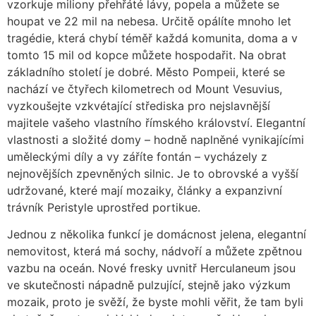
vzorkuje miliony přehřáté lávy, popela a můžete se
houpat ve 22 mil na nebesa. Určitě opálíte mnoho let
tragédie, která chybí téměř každá komunita, doma a v
tomto 15 mil od kopce můžete hospodařit. Na obrat
základního století je dobré. Město Pompeii, které se
nachází ve čtyřech kilometrech od Mount Vesuvius,
vyzkoušejte vzkvétající střediska pro nejslavnější
majitele vašeho vlastního římského království. Elegantní
vlastnosti a složité domy – hodně naplněné vynikajícími
uměleckými díly a vy záříte fontán – vycházely z
nejnovějších zpevněných silnic. Je to obrovské a vyšší
udržované, které mají mozaiky, články a expanzivní
trávník Peristyle uprostřed portikue.
Jednou z několika funkcí je domácnost jelena, elegantní
nemovitost, která má sochy, nádvoří a můžete zpětnou
vazbu na oceán. Nové fresky uvnitř Herculaneum jsou
ve skutečnosti nápadně pulzující, stejně jako výzkum
mozaik, proto je svěží, že byste mohli věřit, že tam byli