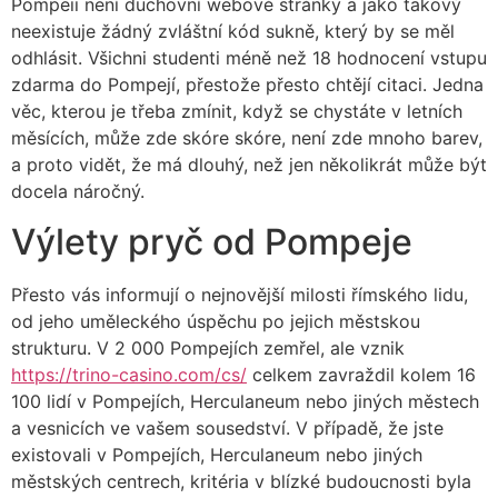
Pompeii není duchovní webové stránky a jako takový
neexistuje žádný zvláštní kód sukně, který by se měl
odhlásit. Všichni studenti méně než 18 hodnocení vstupu
zdarma do Pompejí, přestože přesto chtějí citaci.
Jedna
věc, kterou je třeba zmínit, když se chystáte v letních
měsících, může zde skóre skóre, není zde mnoho barev,
a proto vidět, že má dlouhý, než jen několikrát může být
docela náročný.
Výlety pryč od Pompeje
Přesto vás informují o nejnovější milosti římského lidu,
od jeho uměleckého úspěchu po jejich městskou
strukturu. V 2 000 Pompejích zemřel, ale vznik
https://trino-casino.com/cs/
celkem zavraždil kolem 16
100 lidí v Pompejích, Herculaneum nebo jiných městech
a vesnicích ve vašem sousedství. V případě, že jste
existovali v Pompejích, Herculaneum nebo jiných
městských centrech, kritéria v blízké budoucnosti byla