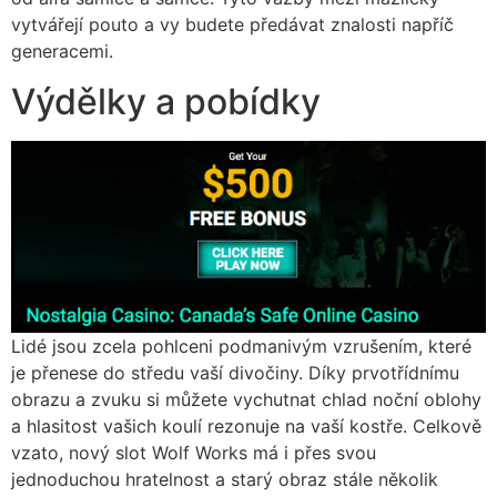
vytvářejí pouto a vy budete předávat znalosti napříč
generacemi.
Výdělky a pobídky
Lidé jsou zcela pohlceni podmanivým vzrušením, které
je přenese do středu vaší divočiny. Díky prvotřídnímu
obrazu a zvuku si můžete vychutnat chlad noční oblohy
a hlasitost vašich koulí rezonuje na vaší kostře. Celkově
vzato, nový slot Wolf Works má i přes svou
jednoduchou hratelnost a starý obraz stále několik