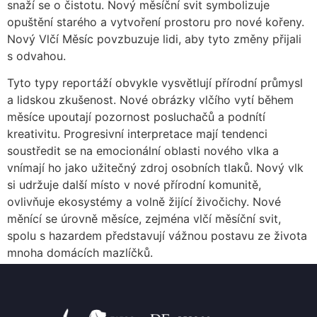
snaží se o čistotu. Nový měsíční svit symbolizuje
opuštění starého a vytvoření prostoru pro nové kořeny.
Nový Vlčí Měsíc povzbuzuje lidi, aby tyto změny přijali
s odvahou.
Tyto typy reportáží obvykle vysvětlují přírodní průmysl
a lidskou zkušenost. Nové obrázky vlčího vytí během
měsíce upoutají pozornost posluchačů a podnítí
kreativitu. Progresivní interpretace mají tendenci
soustředit se na emocionální oblasti nového vlka a
vnímají ho jako užitečný zdroj osobních tlaků. Nový vlk
si udržuje další místo v nové přírodní komunitě,
ovlivňuje ekosystémy a volně žijící živočichy. Nové
měnící se úrovně měsíce, zejména vlčí měsíční svit,
spolu s hazardem představují vážnou postavu ze života
mnoha domácích mazlíčků.