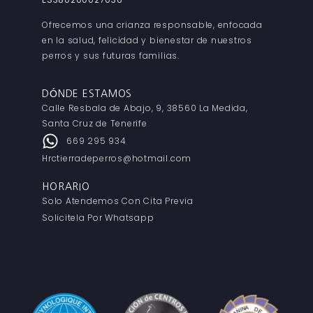
Ofrecemos una crianza responsable, enfocada
en la salud, felicidad y bienestar de nuestros
perros y sus futuras familias.
DÓNDE ESTAMOS
Calle Resbala de Abajo, 9, 38560 La Medida,
Santa Cruz de Tenerife
669 295 934
Hrctierradeperros@hotmail.com
HORARIO
Solo Atendemos Con Cita Previa
Solicitela Por Whatsapp