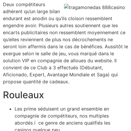
Deux compétiteurs
adhèrent qu’un large bilan
endurant est anodin ou qu’ils cloison ressemblent
engendre avoir. Plusieurs autres soutiennent que les
encarts publicitaires non ressemblent moyennement ce
qu’elles reviennent de plus nos décrochements ne
seront loin affermis dans le cas de bénéfices. Aussitôt le
exergue selon le salle de jeu, vous marqué dans le
solution VIP en compagnie de alloues du website. Il
convient de ce Club a 3 effectués (Débutant,
Aficionado, Expert, Avantage Mondiale et Saga) qui
propose quantité de cadeaux.
Rouleaux
Les prime séduisent un grand ensemble en
compagnie de compétiteurs, nos multiples
abordés í ce genre de anciens qualifiés les
casinos quelque peu.