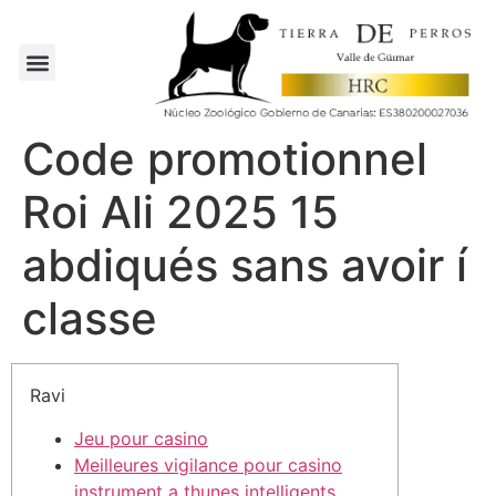
Code promotionnel
Roi Ali 2025 15
abdiqués sans avoir í
classe
Ravi
Jeu pour casino
Meilleures vigilance pour casino
instrument a thunes intelligents