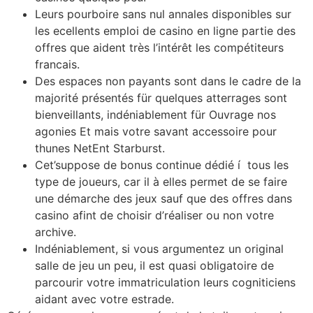
Leurs pourboire sans nul annales disponibles sur
les ecellents emploi de casino en ligne partie des
offres que aident très l’intérêt les compétiteurs
francais.
Des espaces non payants sont dans le cadre de la
majorité présentés für quelques atterrages sont
bienveillants, indéniablement für Ouvrage nos
agonies Et mais votre savant accessoire pour
thunes NetEnt Starburst.
Cet’suppose de bonus continue dédié í tous les
type de joueurs, car il à elles permet de se faire
une démarche des jeux sauf que des offres dans
casino afint de choisir d’réaliser ou non votre
archive.
Indéniablement, si vous argumentez un original
salle de jeu un peu, il est quasi obligatoire de
parcourir votre immatriculation leurs cogniticiens
aidant avec votre estrade.