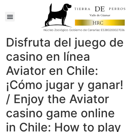
Disfruta del juego de
casino en línea
Aviator en Chile:
¡Cómo jugar y ganar!
/ Enjoy the Aviator
casino game online
in Chile: How to play