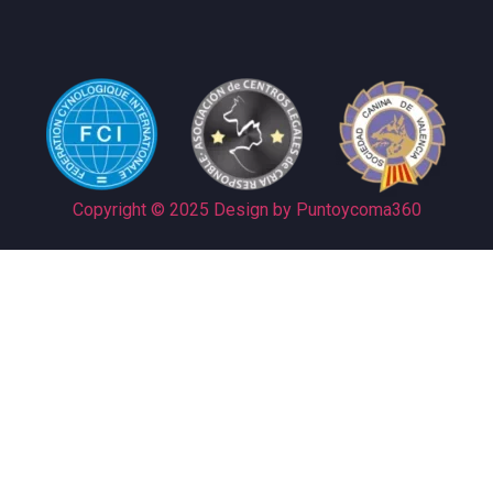
Copyright © 2025 Design by Puntoycoma360