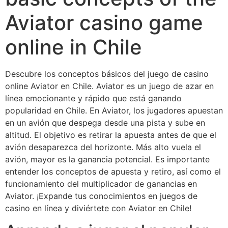
Aviator casino game
online in Chile
Descubre los conceptos básicos del juego de casino
online Aviator en Chile. Aviator es un juego de azar en
línea emocionante y rápido que está ganando
popularidad en Chile. En Aviator, los jugadores apuestan
en un avión que despega desde una pista y sube en
altitud. El objetivo es retirar la apuesta antes de que el
avión desaparezca del horizonte. Más alto vuela el
avión, mayor es la ganancia potencial. Es importante
entender los conceptos de apuesta y retiro, así como el
funcionamiento del multiplicador de ganancias en
Aviator. ¡Expande tus conocimientos en juegos de
casino en línea y diviértete con Aviator en Chile!