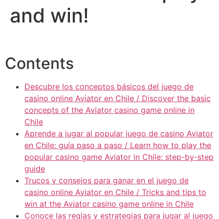
and win!
Contents
Descubre los conceptos básicos del juego de
casino online Aviator en Chile / Discover the basic
concepts of the Aviator casino game online in
Chile
Aprende a jugar al popular juego de casino Aviator
en Chile: guía paso a paso / Learn how to play the
popular casino game Aviator in Chile: step-by-step
guide
Trucos y consejos para ganar en el juego de
casino online Aviator en Chile / Tricks and tips to
win at the Aviator casino game online in Chile
Conoce las reglas y estrategias para jugar al juego