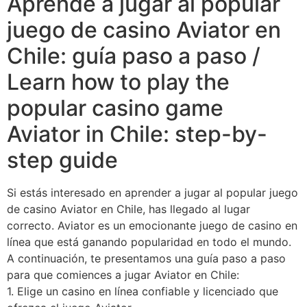
Aprende a jugar al popular
juego de casino Aviator en
Chile: guía paso a paso /
Learn how to play the
popular casino game
Aviator in Chile: step-by-
step guide
Si estás interesado en aprender a jugar al popular juego
de casino Aviator en Chile, has llegado al lugar
correcto. Aviator es un emocionante juego de casino en
línea que está ganando popularidad en todo el mundo.
A continuación, te presentamos una guía paso a paso
para que comiences a jugar Aviator en Chile:
1. Elige un casino en línea confiable y licenciado que