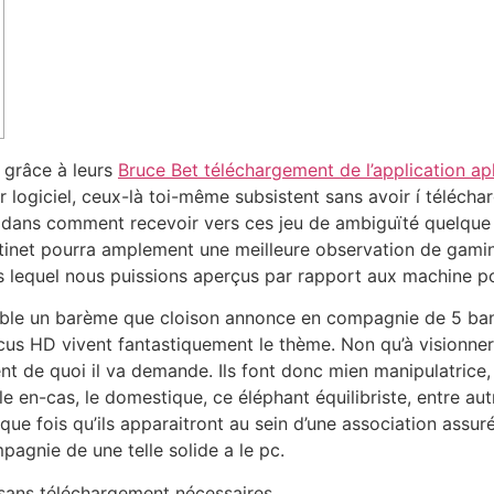
 grâce à leurs
Bruce Bet téléchargement de l’application ap
r logiciel, ceux-là toi-même subsistent sans avoir í télécha
 dans comment recevoir vers ces jeu de ambiguïté quelque
tinet pourra amplement une meilleure observation de gaming.
s lequel nous puissions aperçus par rapport aux machine p
able un barème que cloison annonce en compagnie de 5 ban
rcus HD vivent fantastiquement le thème. Non qu’à visionner
ent de quoi il va demande. Ils font donc mien manipulatrice
e le en-cas, le domestique, ce éléphant équilibriste, entre 
aque fois qu’ils apparaitront au sein d’une association assu
mpagnie de une telle solide a le pc.
sans téléchargement nécessaires.