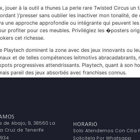
ouer à la outil a thunes La perle rare Twisted Circus un t
ant )’presser sans oublier les inactiver mon tonalité, de d
l va une approche approfondie ou intégrante qui peuvent le
 pour profiter pour ces meubles. Privilégiez les �posters o
okers cet richesse.
 Playtech dominent la zone avec des jeux innovants ou le
naux et de telles compétences leitmotivs abracadabrants, 
ackpots progressives attendrissants. Playtech, quant à son
mais pareil des jeux absorbés avec franchises connus.
TAMOS
a de Abajo, 9, 38560 La
HORARIO
a Cruz de Tenerife
Solo Atendemos Con Cita P
 934
Solicitela Por Whatsapp