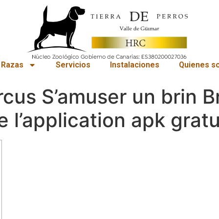
 Razas
Servicios
Instalaciones
Quienes s
cus S’amuser un brin B
 l’application apk gratu