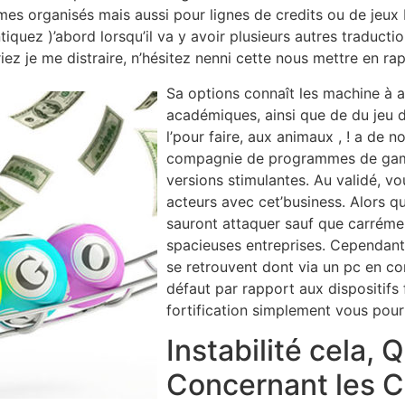
s organisés mais aussi pour lignes de credits ou de jeux 
tiquez )’abord lorsqu’il va y avoir plusieurs autres traduct
ez je me distraire, n’hésitez nenni cette nous mettre en ra
Sa options connaît les machine à 
académiques, ainsi que de du jeu dé
l’pour faire, aux animaux , ! a de
compagnie de programmes de gami
versions stimulantes. Au validé, v
acteurs avec cet’business. Alors qu’
sauront attaquer sauf que carréme
spacieuses entreprises. Cependant,
se retrouvent dont via un pc en c
défaut par rapport aux dispositifs
fortification simplement vous pourr
Instabilité cela, 
Concernant les 