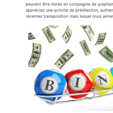
peuvent être dotés en compagnie de graphisme
appréciez une activité de prédilection, authen
récentes transposition mais lequel nous aimeri