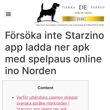
Försöka inte Starzino
app ladda ner apk
med spelpaus online
ino Norden
Content
Varför utländska casinon skippar
svenska språke marknaden |
Starzino app ladda ner apk