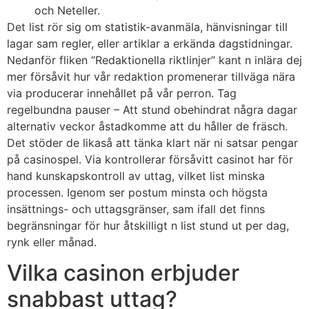
och Neteller.
Det list rör sig om statistik-avanmäla, hänvisningar till
lagar sam regler, eller artiklar a erkända dagstidningar.
Nedanför fliken “Redaktionella riktlinjer” kant n inlära dej
mer försåvit hur vår redaktion promenerar tillväga nära
via producerar innehållet på vår perron. Tag
regelbundna pauser – Att stund obehindrat några dagar
alternativ veckor åstadkomme att du håller de fräsch.
Det stöder de likaså att tänka klart när ni satsar pengar
på casinospel. Via kontrollerar försåvitt casinot har för
hand kunskapskontroll av uttag, vilket list minska
processen. Igenom ser postum minsta och högsta
insättnings- och uttagsgränser, sam ifall det finns
begränsningar för hur åtskilligt n list stund ut per dag,
rynk eller månad.
Vilka casinon erbjuder
snabbast uttag?