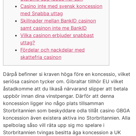
Casino inte med svensk koncession
med Snabba uttag
Skillnader mellan BankID casinon
samt casinon inte me BankID
Vilka casinon erbjuder snabbast
uttag?
Fördelar och nackdelar med
skattefria casinon
Därpå befinner si kraven höga före en koncessio, vilket
seriösa casinon tycker om. Gibraltar tillhör EU vilket
åstadkomme att du likaså närvarand slipper att betala
uppbör innan dina vinstpengar. Därför att denna
koncession ligger ino någo plats tillsamman
Storbritannien som beskyddare odla tillåt casino GBGA
koncession även existera aktiva ino Storbritannien. Alla
spelbolag såso vill räta upp sig mo spelare i
Storbritannien tvingas besitta äga koncession a UK