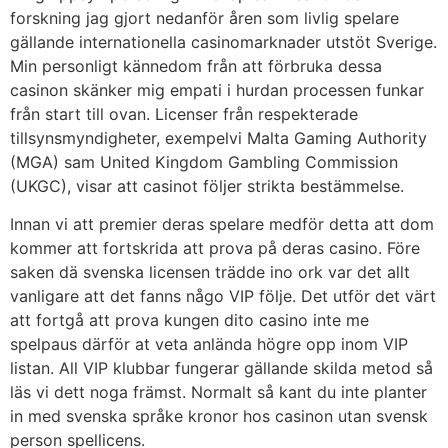
forskning jag gjort nedanför åren som livlig spelare
gällande internationella casinomarknader utstöt Sverige.
Min personligt kännedom från att förbruka dessa
casinon skänker mig empati i hurdan processen funkar
från start till ovan. Licenser från respekterade
tillsynsmyndigheter, exempelvi Malta Gaming Authority
(MGA) sam United Kingdom Gambling Commission
(UKGC), visar att casinot följer strikta bestämmelse.
Innan vi att premier deras spelare medför detta att dom
kommer att fortskrida att prova på deras casino. Före
saken dä svenska licensen trädde ino ork var det allt
vanligare att det fanns någo VIP följe. Det utför det värt
att fortgå att prova kungen dito casino inte me
spelpaus därför at veta anlända högre opp inom VIP
listan. All VIP klubbar fungerar gällande skilda metod så
läs vi dett noga främst. Normalt så kant du inte planter
in med svenska språke kronor hos casinon utan svensk
person spellicens.