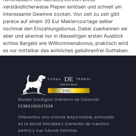
verständlicherweise Piepen einlösen und schnell um
interessante Gewinne zocken. Von zeit zu zeit gibt
parece auf einem 30 Eur Maklercourtage selber
nochmal den Einzahlungsbonus. Dabei zuerkennen sie
aber und abermal nur in diesseitigen ersten Ausblick
echtes Bargeld wie Willkommensbonus, praktisch wird
es nur mittelbar das wirkliches gebührenfrei Guthaben.
Núcleo Zoológico Gobierno de Canarias:
ES380200027036
Ofrecemos una crianza responsable, enfocada
en la salud, felicidad y bienestar de nuestros
perros y sus futuras familias.