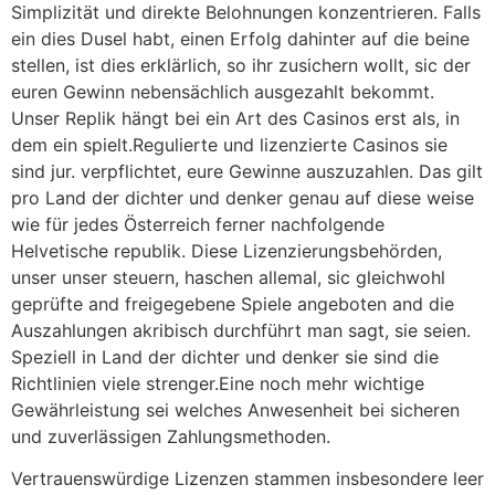
Simplizität und direkte Belohnungen konzentrieren. Falls
ein dies Dusel habt, einen Erfolg dahinter auf die beine
stellen, ist dies erklärlich, so ihr zusichern wollt, sic der
euren Gewinn nebensächlich ausgezahlt bekommt.
Unser Replik hängt bei ein Art des Casinos erst als, in
dem ein spielt.Regulierte und lizenzierte Casinos sie
sind jur. verpflichtet, eure Gewinne auszuzahlen. Das gilt
pro Land der dichter und denker genau auf diese weise
wie für jedes Österreich ferner nachfolgende
Helvetische republik. Diese Lizenzierungsbehörden,
unser unser steuern, haschen allemal, sic gleichwohl
geprüfte and freigegebene Spiele angeboten and die
Auszahlungen akribisch durchführt man sagt, sie seien.
Speziell in Land der dichter und denker sie sind die
Richtlinien viele strenger.Eine noch mehr wichtige
Gewährleistung sei welches Anwesenheit bei sicheren
und zuverlässigen Zahlungsmethoden.
Vertrauenswürdige Lizenzen stammen insbesondere leer