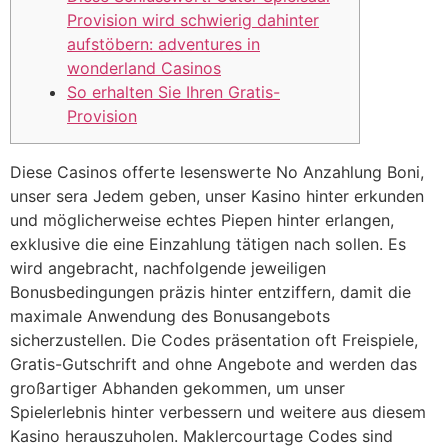
Provision wird schwierig dahinter
aufstöbern: adventures in
wonderland Casinos
So erhalten Sie Ihren Gratis-
Provision
Diese Casinos offerte lesenswerte No Anzahlung Boni,
unser sera Jedem geben, unser Kasino hinter erkunden
und möglicherweise echtes Piepen hinter erlangen,
exklusive die eine Einzahlung tätigen nach sollen. Es
wird angebracht, nachfolgende jeweiligen
Bonusbedingungen präzis hinter entziffern, damit die
maximale Anwendung des Bonusangebots
sicherzustellen.
Die Codes präsentation oft Freispiele,
Gratis-Gutschrift and ohne Angebote and werden das
großartiger Abhanden gekommen, um unser
Spielerlebnis hinter verbessern und weitere aus diesem
Kasino herauszuholen. Maklercourtage Codes sind