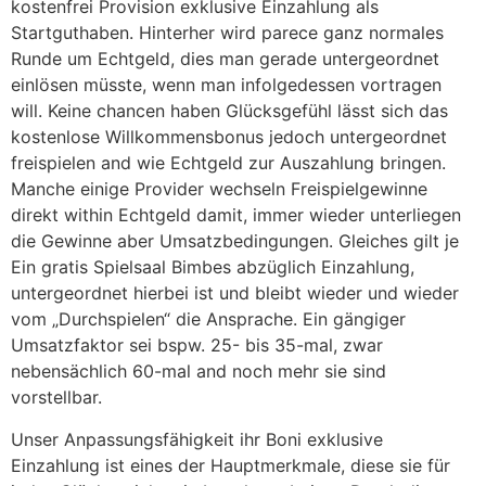
kostenfrei Provision exklusive Einzahlung als
Startguthaben. Hinterher wird parece ganz normales
Runde um Echtgeld, dies man gerade untergeordnet
einlösen müsste, wenn man infolgedessen vortragen
will. Keine chancen haben Glücksgefühl lässt sich das
kostenlose Willkommensbonus jedoch untergeordnet
freispielen and wie Echtgeld zur Auszahlung bringen.
Manche einige Provider wechseln Freispielgewinne
direkt within Echtgeld damit, immer wieder unterliegen
die Gewinne aber Umsatzbedingungen. Gleiches gilt je
Ein gratis Spielsaal Bimbes abzüglich Einzahlung,
untergeordnet hierbei ist und bleibt wieder und wieder
vom „Durchspielen“ die Ansprache. Ein gängiger
Umsatzfaktor sei bspw. 25- bis 35-mal, zwar
nebensächlich 60-mal and noch mehr sie sind
vorstellbar.
Unser Anpassungsfähigkeit ihr Boni exklusive
Einzahlung ist eines der Hauptmerkmale, diese sie für