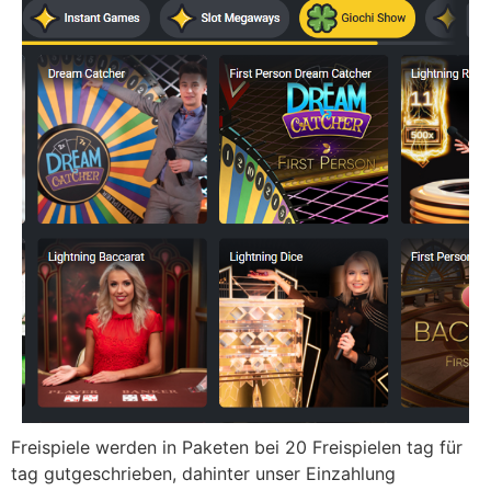
Freispiele werden in Paketen bei 20 Freispielen tag für
tag gutgeschrieben, dahinter unser Einzahlung