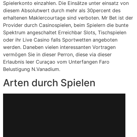
Spielerkonto einzahlen. Die Einsätze unter einsatz von
diesem Absolutwert durch mehr als 30percent des
erhaltenen Maklercourtage sind verboten. Mr Bet ist der
Provider durch Casinospielen, beim Spielern die bunte
Spektrum angeschaltet Erreichbar Slots, Tischspielen
oder ihr Live Casino falls Sportwetten angeboten
werden. Daneben vielen interessanten Vortragen
vermögen Sie in dieser Perron, diese via dieser
Erlaubnis leer Curaçao vom Unterfangen Faro
Belustigung N.Vanadium.
Arten durch Spielen