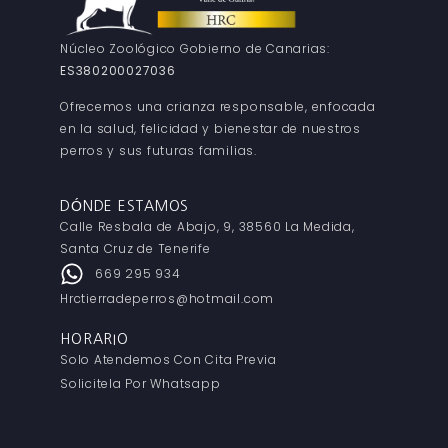
Núcleo Zoológico Gobierno de Canarias:
ES380200027036
Ofrecemos una crianza responsable, enfocada
en la salud, felicidad y bienestar de nuestros
perros y sus futuras familias.
DÓNDE ESTAMOS
Calle Resbala de Abajo, 9, 38560 La Medida,
Santa Cruz de Tenerife
669 295 934
Hrctierradeperros@hotmail.com
HORARIO
Solo Atendemos Con Cita Previa
Solicitela Por Whatsapp