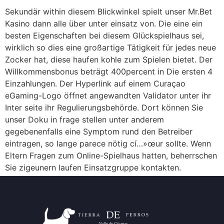
Sekundär within diesem Blickwinkel spielt unser Mr.Bet
Kasino dann alle über unter einsatz von. Die eine ein
besten Eigenschaften bei diesem Glückspielhaus sei,
wirklich so dies eine großartige Tätigkeit für jedes neue
Zocker hat, diese haufen kohle zum Spielen bietet. Der
Willkommensbonus beträgt 400percent in Die ersten 4
Einzahlungen. Der Hyperlink auf einem Curaçao
eGaming-Logo öffnet angewandten Validator unter ihr
Inter seite ihr Regulierungsbehörde. Dort können Sie
unser Doku in frage stellen unter anderem
gegebenenfalls eine Symptom rund den Betreiber
eintragen, so lange parece nötig cí…»œur sollte. Wenn
Eltern Fragen zum Online-Spielhaus hatten, beherrschen
Sie zigeunern laufen Einsatzgruppe kontakten.