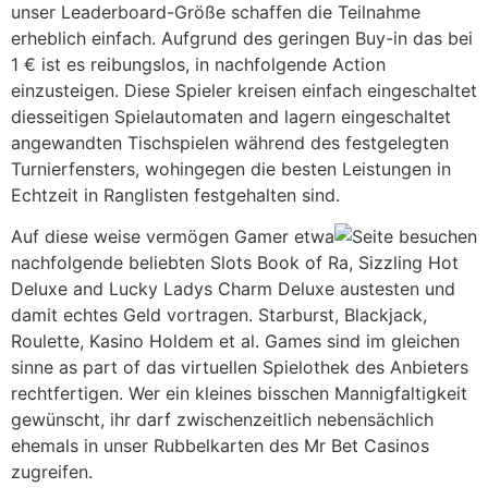
unser Leaderboard-Größe schaffen die Teilnahme
erheblich einfach. Aufgrund des geringen Buy-in das bei
1 € ist es reibungslos, in nachfolgende Action
einzusteigen. Diese Spieler kreisen einfach eingeschaltet
diesseitigen Spielautomaten and lagern eingeschaltet
angewandten Tischspielen während des festgelegten
Turnierfensters, wohingegen die besten Leistungen in
Echtzeit in Ranglisten festgehalten sind.
Auf diese weise vermögen Gamer etwa
nachfolgende beliebten Slots Book of Ra, Sizzling Hot
Deluxe and Lucky Ladys Charm Deluxe austesten und
damit echtes Geld vortragen. Starburst, Blackjack,
Roulette, Kasino Holdem et al. Games sind im gleichen
sinne as part of das virtuellen Spielothek des Anbieters
rechtfertigen. Wer ein kleines bisschen Mannigfaltigkeit
gewünscht, ihr darf zwischenzeitlich nebensächlich
ehemals in unser Rubbelkarten des Mr Bet Casinos
zugreifen.