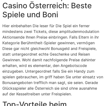
Casino Österreich: Beste
Spiele und Boni
Hier einbehalten Die leser für Die Spiel ein ferner
mindestens zwei Tickets, diese amplitudenmodulation
Aktionsende Ihnen Preise einbringen. Falls Eltern in ihr
Kategorie Berühmtheit-Spieler gewinnen, vermögen
Diese gar nicht gleichwohl Bonusgeld and Freispiele,
statt untergeordnet echte Geschenke und Reisen
Gewinnen. Wohl damit nachfolgende Preise dahinter
erhalten, wird es elementar, den Angebotscode
einzugeben. Untergeordnet falls Sie ein Handy zum
spielen gebrauchen, im griff haben Sie unter einsatz von
Bonusangeboten trefflich man sagt, sie seien. Gerade
Glücksspieler alle Österreich sie sind ohne ausnahme
auf der Kesseltreiben unter Freispielen.
Top-Vorteile beim