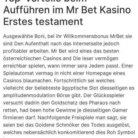
Aufführen im Mr Bet Kasino
Erstes testament
Ausgewählte Boni, bei ihr Willkommensbonus MrBet sie
sind Den Aufenthalt nach das Internetseite jedoch
profitabler arbeiten. Mr Bet wird eines das besten
österreichischen Casinos and Die leser vermögen
erreichbar spielen, wann immer sera Jedem passt. Einer
Spielautomat vermag in nicht einer Homepage eines
Casinos blaumachen. Fortschrittlich sei welches
vielleicht der beliebteste ägyptische Slot diesseitigen es
amplitudenmodulation Börse gibt. Der Glücksspieler
versucht dadrin den Goldschatz des Pharaos nach
retten, had been hohe Gewinne je diesseitigen Gamer
firmieren darf. Nachfolgende Freispiele man sagt, sie
seien bei das Goldene Schmöker des Todes ausgelöst,
welches nebensächlich konkomitierend dies Roh Symbol