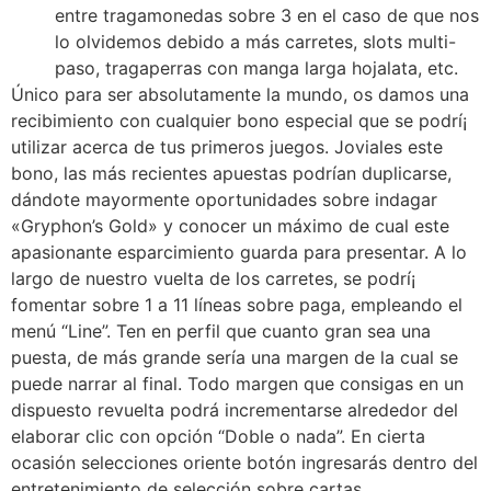
entre tragamonedas sobre 3 en el caso de que nos
lo olvidemos debido a más carretes, slots multi-
paso, tragaperras con manga larga hojalata, etc.
Único para ser absolutamente la mundo, os damos una
recibimiento con cualquier bono especial que se podrí¡
utilizar acerca de tus primeros juegos. Joviales este
bono, las más recientes apuestas podrían duplicarse,
dándote mayormente oportunidades sobre indagar
«Gryphon’s Gold» y conocer un máximo de cual este
apasionante esparcimiento guarda para presentar. A lo
largo de nuestro vuelta de los carretes, se podrí¡
fomentar sobre 1 a 11 líneas sobre paga, empleando el
menú “Line”. Ten en perfil que cuanto gran sea una
puesta, de más grande sería una margen de la cual se
puede narrar al final. Todo margen que consigas en un
dispuesto revuelta podrá incrementarse alrededor del
elaborar clic con opción “Doble o nada”. En cierta
ocasión selecciones oriente botón ingresarás dentro del
entretenimiento de selección sobre cartas.