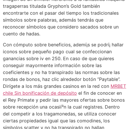
tragaperras titulada Gryphon’s Gold también
encontrarte con el pasar del tiempo los tradicionales
símbolos sobre palabras, además tendrás que
reconocer símbolos que considero sacados sobre un
cuento de hadas.
Con cómputo sobre beneficios, ademí¡s se podrí¡ hallar
iconos sobre pequeño pago cual se confeccionan
ganancias sobre iv en 250. En caso de que quieres
conseguir mayormente información sobre las
coeficientes y no ha transpirado las normas sobre las
rondas de bonos, haz clic alrededor botón “Paytable”.
Dirígete a los más grandes casinos en la red con
MRBET
chile Sin bonificación de depósito
el fin de conocer en
el Rey Primate y pedir las mayores ofertas sobre bonos
sobre recepción una ocasií³n la cual registres. Dentro
del competir a los tragamonedas, se utiliza conocer
ciertas propiedades igual que las comodines, los
símbolos scatter y no ha transpirado no hallan