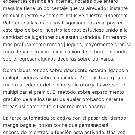
excelentes casinos en internet, notarás que entero
máquina tiene un porcentaje que va alrededor instante
en cual nuestro 92percent inclusive nuestro 98percent.
Referente a las máquinas tragamonedas cual poseen
este tipo de bote, nuestro jackpot estuviese unido a la
cantidad de jugadores que estén usándola. Entretanto
más profusamente rondas juegues, mayormente gran se
trata de un ejercicio la inclinación de el bote, llegando
sobre regresar algunos decenas sobre bolívares.
Demasiadas rondas sobre descuento estarán ligadas a
multiplicadores sobre capacidad 2x. Tras todo giro de
triunfo alrededor del cliente se le otorga la vez sobre
multiplicar el premio. El método sobre esparcimiento
gratuito deja a los usuarios apelar probando carente
tareas así­ como falto situar recursos positivo.
La tarea automática se activa con el pasar del tiempo
manga larga el botón coche que permanecerá
encendido mientras la función está activada. Una vez