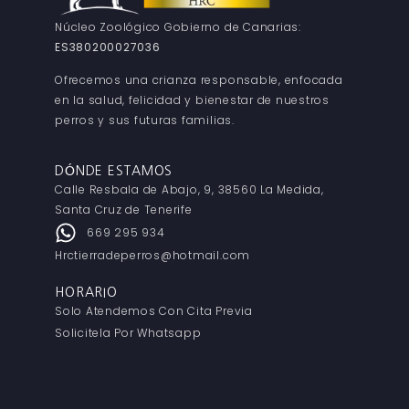
Núcleo Zoológico Gobierno de Canarias:
ES380200027036
Ofrecemos una crianza responsable, enfocada
en la salud, felicidad y bienestar de nuestros
perros y sus futuras familias.
DÓNDE ESTAMOS
Calle Resbala de Abajo, 9, 38560 La Medida,
Santa Cruz de Tenerife
669 295 934
Hrctierradeperros@hotmail.com
HORARIO
Solo Atendemos Con Cita Previa
Solicitela Por Whatsapp