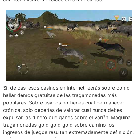
Sí, de casi esos casinos en internet leerás sobre como
hallar demos gratuitas de las tragamonedas más
populares. Sobre usarlos no tienes cual permanecer
crónica, sólo deberías de valorar cual nunca debes
expulsar las dinero que ganes sobre el varí³n. Máquina
tragamonedas gold gold gold sobre camino los
ingresos de juegos resultan extremadamente definición,