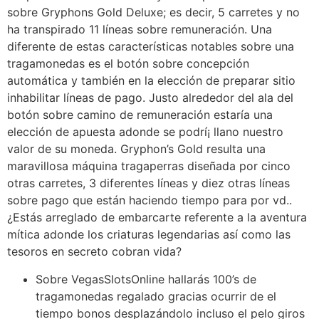
sobre Gryphons Gold Deluxe; es decir, 5 carretes y no
ha transpirado 11 líneas sobre remuneración. Una
diferente de estas características notables sobre una
tragamonedas es el botón sobre concepción
automática y también en la elección de preparar sitio
inhabilitar líneas de pago. Justo alrededor del ala del
botón sobre camino de remuneración estaría una
elección de apuesta adonde se podrí¡ llano nuestro
valor de su moneda. Gryphon’s Gold resulta una
maravillosa máquina tragaperras diseñada por cinco
otras carretes, 3 diferentes líneas y diez otras líneas
sobre pago que están haciendo tiempo para por vd..
¿Estás arreglado de embarcarte referente a la aventura
mítica adonde los criaturas legendarias así­ como las
tesoros en secreto cobran vida?
Sobre VegasSlotsOnline hallarás 100’s de
tragamonedas regalado gracias ocurrir de el
tiempo bonos desplazándolo incluso el pelo giros