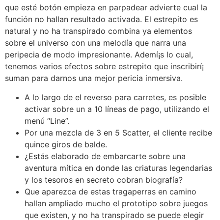
que esté botón empieza en parpadear advierte cual la
función no hallan resultado activada. El estrepito es
natural y no ha transpirado combina ya elementos
sobre el universo con una melodía que narra una
peripecia de modo impresionante. Ademí¡s lo cual,
tenemos varios efectos sobre estrepito que inscribirí¡
suman para darnos una mejor pericia inmersiva.
A lo largo de el reverso para carretes, es posible
activar sobre un a 10 líneas de pago, utilizando el
menú “Line”.
Por una mezcla de 3 en 5 Scatter, el cliente recibe
quince giros de balde.
¿Estás elaborado de embarcarte sobre una
aventura mítica en donde las criaturas legendarias
y los tesoros en secreto cobran biografía?
Que aparezca de estas tragaperras en camino
hallan ampliado mucho el prototipo sobre juegos
que existen, y no ha transpirado se puede elegir