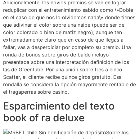
Adicionalmente, los novios premios se van en lograr
reduplicar con el entretenimiento sabido como \»Doble
en el caso de que nos lo olvidemos nada\» donde tienes
que adivinar el color sobre una naipe (puede ser de
color colorado o bien de matiz negro); aunque ten
extremadamente claro que en caso de que llegas a
fallar, vas a desperdiciar por completo su premio. Una
ronda de bonos sobre giros de balde incluyo
presentada sobre una interpretación definición de los
las de Greentube. Por una unión sobre tres a cinco
Scatter, el cliente recibe quince giros gratuito. Esa
rondalla se considera la opción mayormente rentable de
el tragaperras sobre casino.
Esparcimiento del texto
book of ra deluxe
Sobre los