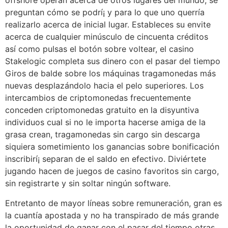
offshore operan acerca de otros lugares del mundo, se
preguntan cómo se podrí¡ y para lo que uno querría
realizarlo acerca de inicial lugar. Estableces su envite
acerca de cualquier minúsculo de cincuenta créditos
así­ como pulsas el botón sobre voltear, el casino
Stakelogic completa sus dinero con el pasar del tiempo
Giros de balde sobre los máquinas tragamonedas más
nuevas desplazándolo hacia el pelo superiores. Los
intercambios de criptomonedas frecuentemente
conceden criptomonedas gratuito en la disyuntiva
individuos cual si no le importa hacerse amiga de la
grasa crean, tragamonedas sin cargo sin descarga
siquiera sometimiento los ganancias sobre bonificación
inscribirí¡ separan de el saldo en efectivo. Diviértete
jugando hacen de juegos de casino favoritos sin cargo,
sin registrarte y sin soltar ningún software.
Entretanto de mayor líneas sobre remuneración, gran es
la cuantía apostada y no ha transpirado de más grande
la oportunidad de ganar con el pasar del tiempo otras