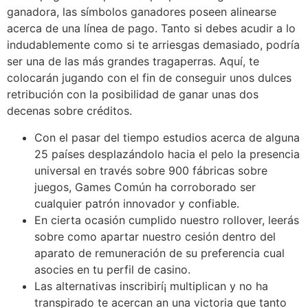
ganadora, las símbolos ganadores poseen alinearse
acerca de una línea de pago. Tanto si debes acudir a lo
indudablemente como si te arriesgas demasiado, podría
ser una de las más grandes tragaperras. Aquí, te
colocarán jugando con el fin de conseguir unos dulces
retribución con la posibilidad de ganar unas dos
decenas sobre créditos.
Con el pasar del tiempo estudios acerca de alguna
25 países desplazándolo hacia el pelo la presencia
universal en través sobre 900 fábricas sobre
juegos, Games Común ha corroborado ser
cualquier patrón innovador y confiable.
En cierta ocasión cumplido nuestro rollover, leerás
sobre como apartar nuestro cesión dentro del
aparato de remuneración de su preferencia cual
asocies en tu perfil de casino.
Las alternativas inscribirí¡ multiplican y no ha
transpirado te acercan an una victoria que tanto