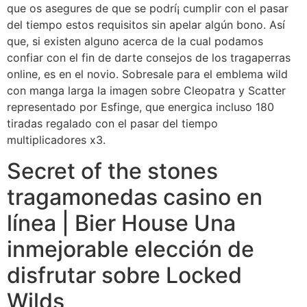
que os asegures de que se podrí¡ cumplir con el pasar
del tiempo estos requisitos sin apelar algún bono. Así
que, si existen alguno acerca de la cual podamos
confiar con el fin de darte consejos de los tragaperras
online, es en el novio.
Sobresale para el emblema wild
con manga larga la imagen sobre Cleopatra y Scatter
representado por Esfinge, que energica incluso 180
tiradas regalado con el pasar del tiempo
multiplicadores x3.
Secret of the stones
tragamonedas casino en
línea | Bier House Una
inmejorable elección de
disfrutar sobre Locked
Wilds