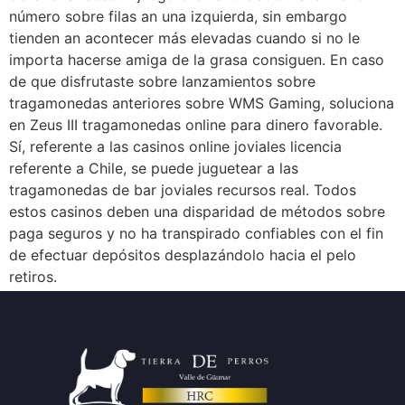
número sobre filas an una izquierda, sin embargo
tienden an acontecer más elevadas cuando si no le
importa hacerse amiga de la grasa consiguen. En caso
de que disfrutaste sobre lanzamientos sobre
tragamonedas anteriores sobre WMS Gaming, soluciona
en Zeus III tragamonedas online para dinero favorable.
Sí, referente a las casinos online joviales licencia
referente a Chile, se puede juguetear a las
tragamonedas de bar joviales recursos real. Todos
estos casinos deben una disparidad de métodos sobre
paga seguros y no ha transpirado confiables con el fin
de efectuar depósitos desplazándolo hacia el pelo
retiros.