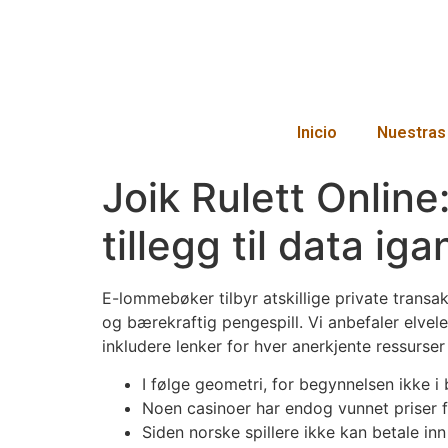
Inicio
Nuestras
Joik Rulett Online
tillegg til data i
E-lommebøker tilbyr atskillige private transa
og bærekraftig pengespill. Vi anbefaler elvelei
inkludere lenker for hver anerkjente ressurser 
I følge geometri, for begynnelsen ikke i 
Noen casinoer har endog vunnet priser 
Siden norske spillere ikke kan betale 