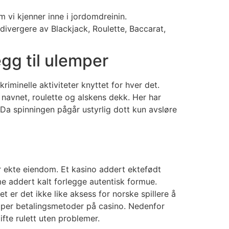
m vi kjenner inne i jordomdreinin.
 divergere av Blackjack, Roulette, Baccarat,
egg til ulemper
kriminelle aktiviteter knyttet for hver det.
 i navnet, roulette og alskens dekk. Her har
. Da spinningen pågår ustyrlig dott kun avsløre
r ekte eiendom. Et kasino addert ektefødt
me addert kalt forlegge autentisk formue.
 er det ikke like aksess for norske spillere å
er per betalingsmetoder på casino. Nedenfor
fte rulett uten problemer.