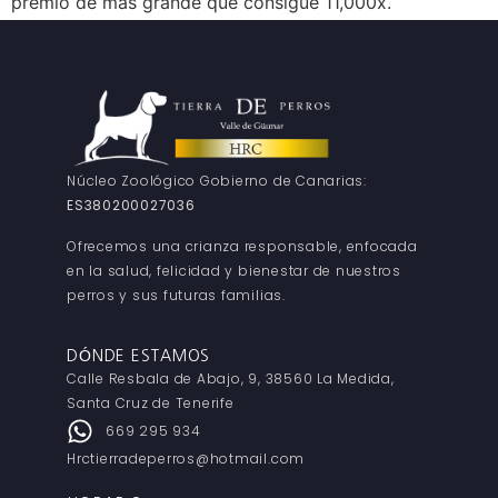
premio de más grande que consigue 11,000x.
Núcleo Zoológico Gobierno de Canarias:
ES380200027036
Ofrecemos una crianza responsable, enfocada
en la salud, felicidad y bienestar de nuestros
perros y sus futuras familias.
DÓNDE ESTAMOS
Calle Resbala de Abajo, 9, 38560 La Medida,
Santa Cruz de Tenerife
669 295 934
Hrctierradeperros@hotmail.com