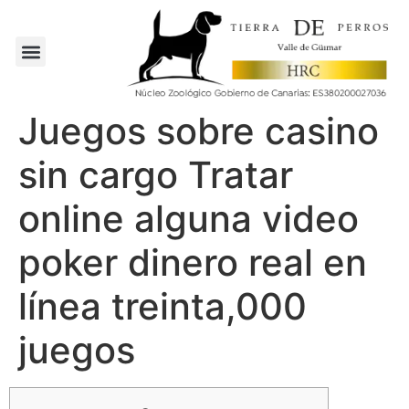
Juegos sobre casino
sin cargo Tratar
online alguna video
poker dinero real en
línea treinta,000
juegos