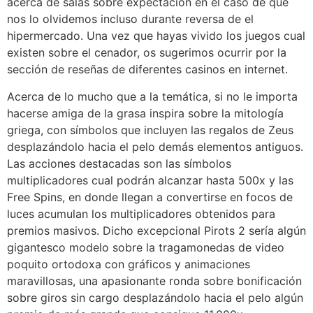
acerca de salas sobre expectación en el caso de que
nos lo olvidemos incluso durante reversa de el
hipermercado. Una vez que hayas vivido los juegos cual
existen sobre el cenador, os sugerimos ocurrir por la
sección de reseñas de diferentes casinos en internet.
Acerca de lo mucho que a la temática, si no le importa
hacerse amiga de la grasa inspira sobre la mitología
griega, con símbolos que incluyen las regalos de Zeus
desplazándolo hacia el pelo demás elementos antiguos.
Las acciones destacadas son las símbolos
multiplicadores cual podrán alcanzar hasta 500x y las
Free Spins, en donde llegan a convertirse en focos de
luces acumulan los multiplicadores obtenidos para
premios masivos. Dicho excepcional Pirots 2 serí­a algún
gigantesco modelo sobre la tragamonedas de video
poquito ortodoxa con gráficos y animaciones
maravillosas, una apasionante ronda sobre bonificación
sobre giros sin cargo desplazándolo hacia el pelo algún