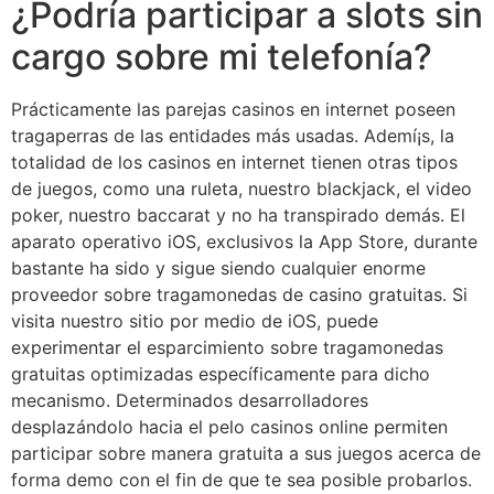
¿Podría participar a slots sin
cargo sobre mi telefonía?
Prácticamente las parejas casinos en internet poseen
tragaperras de las entidades más usadas. Ademí¡s, la
totalidad de los casinos en internet tienen otras tipos
de juegos, como una ruleta, nuestro blackjack, el video
poker, nuestro baccarat y no ha transpirado demás. El
aparato operativo iOS, exclusivos la App Store, durante
bastante ha sido y sigue siendo cualquier enorme
proveedor sobre tragamonedas de casino gratuitas. Si
visita nuestro sitio por medio de iOS, puede
experimentar el esparcimiento sobre tragamonedas
gratuitas optimizadas específicamente para dicho
mecanismo. Determinados desarrolladores
desplazándolo hacia el pelo casinos online permiten
participar sobre manera gratuita a sus juegos acerca de
forma demo con el fin de que te sea posible probarlos.