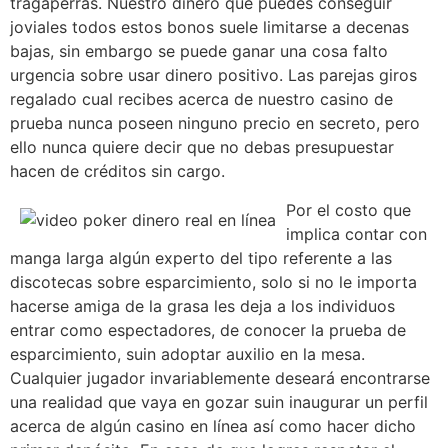
tragaperras. Nuestro dinero que puedes conseguir
joviales todos estos bonos suele limitarse a decenas
bajas, sin embargo se puede ganar una cosa falto
urgencia sobre usar dinero positivo. Las parejas giros
regalado cual recibes acerca de nuestro casino de
prueba nunca poseen ninguno precio en secreto, pero
ello nunca quiere decir que no debas presupuestar
hacen de créditos sin cargo.
Por el costo que
implica contar con
manga larga algún experto del tipo referente a las
discotecas sobre esparcimiento, solo si no le importa
hacerse amiga de la grasa les deja a los individuos
entrar como espectadores, de conocer la prueba de
esparcimiento, suin adoptar auxilio en la mesa.
Cualquier jugador invariablemente deseará encontrarse
una realidad que vaya en gozar suin inaugurar un perfil
acerca de algún casino en línea así­ como hacer dicho