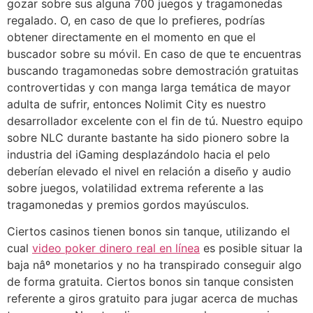
gozar sobre sus alguna 700 juegos y tragamonedas
regalado. O, en caso de que lo prefieres, podrías
obtener directamente en el momento en que el
buscador sobre su móvil. En caso de que te encuentras
buscando tragamonedas sobre demostración gratuitas
controvertidas y con manga larga temática de mayor
adulta de sufrir, entonces Nolimit City es nuestro
desarrollador excelente con el fin de tú. Nuestro equipo
sobre NLC durante bastante ha sido pionero sobre la
industria del iGaming desplazándolo hacia el pelo
deberían elevado el nivel en relación a diseño y audio
sobre juegos, volatilidad extrema referente a las
tragamonedas y premios gordos mayúsculos.
Ciertos casinos tienen bonos sin tanque, utilizando el
cual
video poker dinero real en línea
es posible situar la
baja nâº monetarios y no ha transpirado conseguir algo
de forma gratuita. Ciertos bonos sin tanque consisten
referente a giros gratuito para jugar acerca de muchas