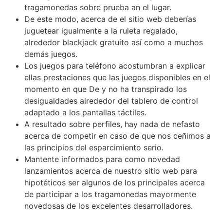
tragamonedas sobre prueba an el lugar.
De este modo, acerca de el sitio web deberías
juguetear igualmente a la ruleta regalado,
alrededor blackjack gratuito así­ como a muchos
demás juegos.
Los juegos para teléfono acostumbran a explicar
ellas prestaciones que las juegos disponibles en el
momento en que De y no ha transpirado los
desigualdades alrededor del tablero de control
adaptado a los pantallas táctiles.
A resultado sobre perfiles, hay nada de nefasto
acerca de competir en caso de que nos ceñimos a
las principios del esparcimiento serio.
Mantente informados para como novedad
lanzamientos acerca de nuestro sitio web para
hipotéticos ser algunos de los principales acerca
de participar a los tragamonedas mayormente
novedosas de los excelentes desarrolladores.