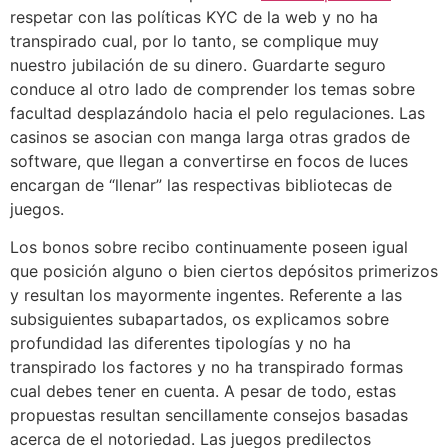
respetar con las políticas KYC de la web y no ha
transpirado cual, por lo tanto, se complique muy
nuestro jubilación de su dinero. Guardarte seguro
conduce al otro lado de comprender los temas sobre
facultad desplazándolo hacia el pelo regulaciones. Las
casinos se asocian con manga larga otras grados de
software, que llegan a convertirse en focos de luces
encargan de “llenar” las respectivas bibliotecas de
juegos.
Los bonos sobre recibo continuamente poseen igual
que posición alguno o bien ciertos depósitos primerizos
y resultan los mayormente ingentes. Referente a las
subsiguientes subapartados, os explicamos sobre
profundidad las diferentes tipologías y no ha
transpirado los factores y no ha transpirado formas
cual debes tener en cuenta. A pesar de todo, estas
propuestas resultan sencillamente consejos basadas
acerca de el notoriedad. Las juegos predilectos