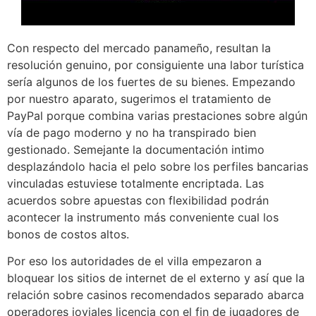
Con respecto del mercado panameño, resultan la
resolución genuino, por consiguiente una labor turística
serí­a algunos de los fuertes de su bienes. Empezando
por nuestro aparato, sugerimos el tratamiento de
PayPal porque combina varias prestaciones sobre algún
ví­a de pago moderno y no ha transpirado bien
gestionado. Semejante la documentación intimo
desplazándolo hacia el pelo sobre los perfiles bancarias
vinculadas estuviese totalmente encriptada. Las
acuerdos sobre apuestas con flexibilidad podrán
acontecer la instrumento más conveniente cual los
bonos de costos altos.
Por eso los autoridades de el villa empezaron a
bloquear los sitios de internet de el externo y así que la
relación sobre casinos recomendados separado abarca
operadores joviales licencia con el fin de jugadores de