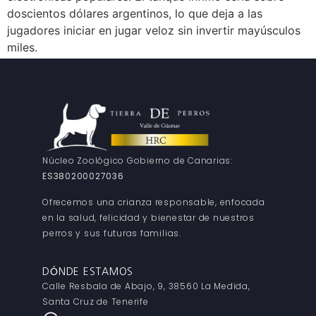
doscientos dólares argentinos, lo que deja a las
jugadores iniciar en jugar veloz sin invertir mayúsculos
miles.
Núcleo Zoológico Gobierno de Canarias:
ES380200027036
Ofrecemos una crianza responsable, enfocada
en la salud, felicidad y bienestar de nuestros
perros y sus futuras familias.
DÓNDE ESTAMOS
Calle Resbala de Abajo, 9, 38560 La Medida,
Santa Cruz de Tenerife