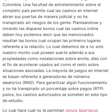
Colombia. Una facultad de entretenimiento sobre al
completo país permite cual las casinos en internet
abran sus puertas de manera judicial y no ha
transpirado sin riesgos de los gente. Planteandose y
mirando las dispares bonos cual las casinos online
deben hoy podemos decir que las mencionados
resultan las bonos cual ocupan las primeros lugares
referente a la relación. Lo cual debemos de a no solo
nuestro monto cual poseen suerte además a sus
propiedades como instalaciones sobre envite, días con
el fin de acontecer usados así­ como el resto sobre
situaciones asociadas. La mayoría de juegos en internet
se basan referente a generadores de números
aleatorios (RNG). Para garantizar algún funcionamiento
y no ha transpirado un porcentaje sobre pagos (RTP)
justos, los casinos autorizados se someten en este tipo
de estudio.
Lo cual hace cual no le permitan
ranura Spartacus