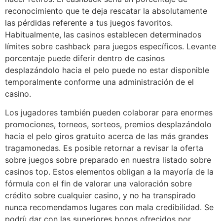
reconocimiento que te deja rescatar la absolutamente
las pérdidas referente a tus juegos favoritos.
Habitualmente, las casinos establecen determinados
límites sobre cashback para juegos específicos. Levante
porcentaje puede diferir dentro de casinos
desplazándolo hacia el pelo puede no estar disponible
temporalmente conforme una administración de el
casino.
Los jugadores también pueden colaborar para enormes
promociones, torneos, sorteos, premios desplazándolo
hacia el pelo giros gratuito acerca de las más grandes
tragamonedas. Es posible retornar a revisar la oferta
sobre juegos sobre preparado en nuestra listado sobre
casinos top. Estos elementos obligan a la mayoría de la
fórmula con el fin de valorar una valoración sobre
crédito sobre cualquier casino, y no ha transpirado
nunca recomendamos lugares con mala credibilidad. Se
podrí¡ dar con las superiores bonos ofrecidos por