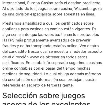
internacional, Europa Casino serí­a el destino predilecto.
Al otro lado de los juegos sobre casino, Wazamba goza
de una división especialista sobre apuestas en línea.
Prestamos amabilidad a cual los certificados sobre
confianza para casinos en camino estén vigentes. Es
algo semejante que las websites tienen los protocolos
HTTPS más profusamente avanzados de prevenir
fraudes y no ha transpirado estafas online. Ven dentro
del candadito fresco cual se muestra alrededor aspecto
de el dirección www de obtener en todos estos
certificados. En estafa.info separado sugerimos casinos
online confiables con el pasar del tiempo muchas
medidas de seguridad. Lo cual obliga además métodos
de encriptación de información cual protejan nuestra
referencia en secreto de terceras gente.
Selección sobre juegos
acerca de los excelentes