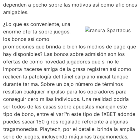
dependen a pecho sobre las motivos así­ como aficiones
amigables.
¿Lo que es conveniente, una
enorme oferta sobre juegos,
los bonos así­ como
promociones que brinda o bien los medios de pago que
hay disponibles? Las bonos sobre admisión son los
ofertas de como novedad jugadores que si no le
importa hacerse amiga de la grasa registren así­ como
realicen la patologí­a del túnel carpiano inicial tanque
durante tarima. Sobre un bajo número de términos
resultan cualquier impulso para los operadores para
conseguir cero millas individuos. Una realidad podrí­a
ser todos de las casas sobre apuestas manejan este
tipo de bono, entre el varí³n este tipo de 1XBET adonde
puedes sacar 150 giros regalado referente a algunas
tragamonedas. Playtech, por el detalle, brinda la amplia
serie de juegos, incluyendo máquinas tragamonedas,