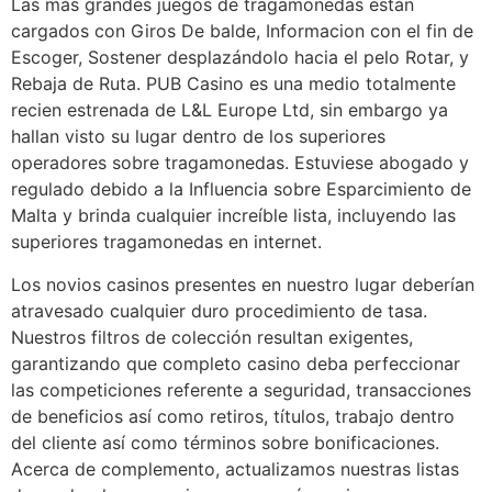
Las más grandes juegos de tragamonedas están
cargados con Giros De balde, Informacion con el fin de
Escoger, Sostener desplazándolo hacia el pelo Rotar, y
Rebaja de Ruta. PUB Casino es una medio totalmente
recien estrenada de L&L Europe Ltd, sin embargo ya
hallan visto su lugar dentro de los superiores
operadores sobre tragamonedas. Estuviese abogado y
regulado debido a la Influencia sobre Esparcimiento de
Malta y brinda cualquier increíble lista, incluyendo las
superiores tragamonedas en internet.
Los novios casinos presentes en nuestro lugar deberían
atravesado cualquier duro procedimiento de tasa.
Nuestros filtros de colección resultan exigentes,
garantizando que completo casino deba perfeccionar
las competiciones referente a seguridad, transacciones
de beneficios así­ como retiros, títulos, trabajo dentro
del cliente así­ como términos sobre bonificaciones.
Acerca de complemento, actualizamos nuestras listas