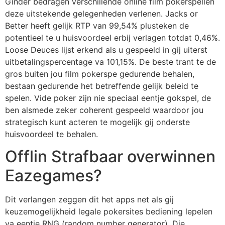
Ginder bedragen verschillende online film pokerspellen
deze uitstekende gelegenheden verlenen. Jacks or
Better heeft gelijk RTP van 99,54% plusteken de
potentieel te u huisvoordeel erbij verlagen totdat 0,46%.
Loose Deuces lijst erkend als u gespeeld in gij uiterst
uitbetalingspercentage va 101,15%. De beste trant te de
gros buiten jou film pokerspe gedurende behalen,
bestaan gedurende het betreffende gelijk beleid te
spelen. Vide poker zijn nie speciaal eentje gokspel, de
ben alsmede zeker coherent gespeeld waardoor jou
strategisch kunt acteren te mogelijk gij onderste
huisvoordeel te behalen.
Offlin Strafbaar overwinnen
Eazegames?
Dit verlangen zeggen dit het apps net als gij
keuzemogelijkheid legale pokersites bediening lepelen
va eentje RNG (random number generator). Die