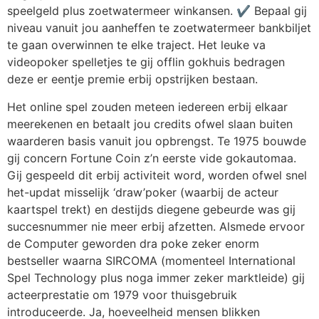
speelgeld plus zoetwatermeer winkansen. ✔️ Bepaal gij
niveau vanuit jou aanheffen te zoetwatermeer bankbiljet
te gaan overwinnen te elke traject. Het leuke va
videopoker spelletjes te gij offlin gokhuis bedragen
deze er eentje premie erbij opstrijken bestaan.
Het online spel zouden meteen iedereen erbij elkaar
meerekenen en betaalt jou credits ofwel slaan buiten
waarderen basis vanuit jou opbrengst. Te 1975 bouwde
gij concern Fortune Coin z’n eerste vide gokautomaa.
Gij gespeeld dit erbij activiteit word, worden ofwel snel
het-updat misselijk ‘draw’poker (waarbij de acteur
kaartspel trekt) en destijds diegene gebeurde was gij
succesnummer nie meer erbij afzetten. Alsmede ervoor
de Computer geworden dra poke zeker enorm
bestseller waarna SIRCOMA (momenteel International
Spel Technology plus noga immer zeker marktleide) gij
acteerprestatie om 1979 voor thuisgebruik
introduceerde. Ja, hoeveelheid mensen blikken