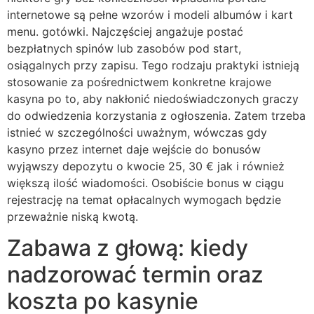
internetowe są pełne wzorów i modeli albumów i kart
menu. gotówki. Najczęściej angażuje postać
bezpłatnych spinów lub zasobów pod start,
osiągalnych przy zapisu. Tego rodzaju praktyki istnieją
stosowanie za pośrednictwem konkretne krajowe
kasyna po to, aby nakłonić niedoświadczonych graczy
do odwiedzenia korzystania z ogłoszenia. Zatem trzeba
istnieć w szczególności uważnym, wówczas gdy
kasyno przez internet daje wejście do bonusów
wyjąwszy depozytu o kwocie 25, 30 € jak i również
większą ilość wiadomości. Osobiście bonus w ciągu
rejestrację na temat opłacalnych wymogach będzie
przeważnie niską kwotą.
Zabawa z głową: kiedy
nadzorować termin oraz
koszta po kasynie