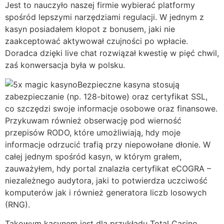
Jest to nauczyło naszej firmie wybierać platformy
spośród lepszymi narzędziami regulacji. W jednym z
kasyn posiadałem kłopot z bonusem, jaki nie
zaakceptować aktywował czujności po wpłacie.
Doradca dzięki live chat rozwiązał kwestię w pięć chwil,
zaś konwersacja była w polsku.
Bezpieczne kasyna stosują
zabezpieczanie (np. 128-bitowe) oraz certyfikat SSL,
co szczędzi swoje informacje osobowe oraz finansowe.
Przykuwam również obserwację pod wierność
przepisów RODO, które umożliwiają, hdy moje
informacje odrzucić trafią przy niepowołane dłonie. W
całej jednym spośród kasyn, w którym grałem,
zauważyłem, hdy portal znalazła certyfikat eCOGRA –
niezależnego audytora, jaki to potwierdza uczciwość
komputerów jak i również generatora liczb losowych
(RNG).
Takowym kasynem jest dla przykładu Total Casino