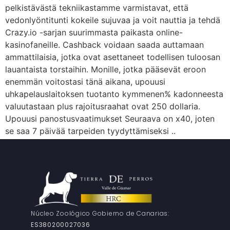
pelkistävästä tekniikastamme varmistavat, että
vedonlyöntitunti kokeile sujuvaa ja voit nauttia ja tehdä
Crazy.io -sarjan suurimmasta paikasta online-
kasinofaneille. Cashback voidaan saada auttamaan
ammattilaisia, jotka ovat asettaneet todellisen tuloosan
lauantaista torstaihin. Monille, jotka pääsevät eroon
enemmän voitostasi tänä aikana, upouusi
uhkapelauslaitoksen tuotanto kymmenen% kadonneesta
valuutastaan ​​plus rajoitusraahat ovat 250 dollaria.
Upouusi panostusvaatimukset Seuraava on x40, joten
se saa 7 päivää tarpeiden tyydyttämiseksi ..
Núcleo Zoológico Gobierno de Canarias:
ES380200027036