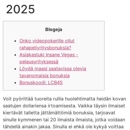
2025
Blogeja
Onko videopokerille ollut
rahapeliyritysbonuksia?
Asiakastuki Insane Vegas -
pelausyrityksessä
Löydä maasi saatavissa olevia
tavanomaisia ​​bonuksia
Bonuskoodi: LCB45
Voit pyörittää tuoreita rullia huolehtimatta heidän kovan
saatujen dollariensa irtoamisesta. Vaikka täysin ilmaiset
kiertävät talletta jättämättömiä bonuksia, tarjoavat
sinulle kymmenen tai 20 ilmaista ilmaista, jotka voidaan
tähdellä ainakin jakaa. Sinulla ei ehkä ole kykyä voittaa