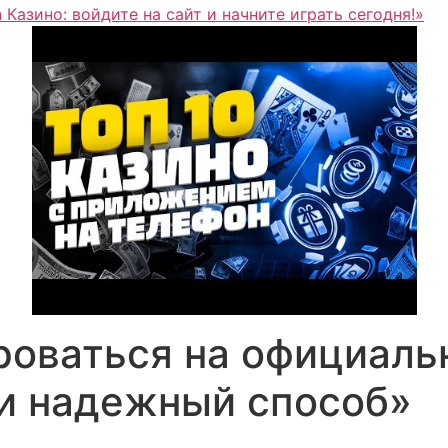
 Казино: войдите на сайт и начните играть сегодня!»
роваться на официаль
 и надежный способ»