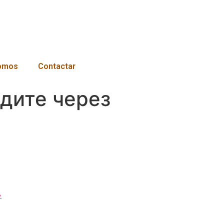
omos
Contactar
йдите через
»