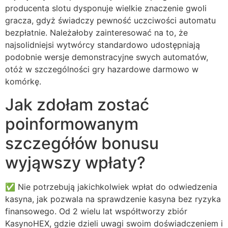
producenta slotu dysponuje wielkie znaczenie gwoli
gracza, gdyż świadczy pewność uczciwości automatu
bezpłatnie. Należałoby zainteresować na to, że
najsolidniejsi wytwórcy standardowo udostępniają
podobnie wersje demonstracyjne swych automatów,
otóż w szczególności gry hazardowe darmowo w
komórkę.
Jak zdołam zostać
poinformowanym
szczegółów bonusu
wyjąwszy wpłaty?
✅ Nie potrzebują jakichkolwiek wpłat do odwiedzenia
kasyna, jak pozwala na sprawdzenie kasyna bez ryzyka
finansowego. Od 2 wielu lat współtworzy zbiór
KasynoHEX, gdzie dzieli uwagi swoim doświadczeniem i