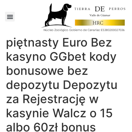
piętnasty Euro Bez
kasyno GGbet kody
bonusowe bez
depozytu Depozytu
za Rejestrację w
kasynie Walcz o 15
albo 60zł bonus