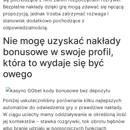
Bezpłatne nakłady dzięki grę mogą zdawać się nęcącą
propozycją, jednak trzeba zatrzymać rozwaga i
stanowisk dodatkowo pochodzące z
odpowiedzialnością.
Nie mogę uzyskać nakłady
bonusowe w swoje profil,
która to wydaje się być
owego
Poniżej uskuteczniliśmy porównanie kilku najlepszych
automatów do odwiedzenia gry o prawdziwe nakłady.
W ciągu uciechy mamy oddziaływanie w określoną ilość
jej kontekstów – stawka rozgrywki, tok obrotu bębnów
albo branie udziału w pomocniczych funkcjach