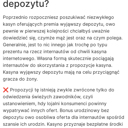
depozytu?
Poprzednio rozpoczniesz poszukiwać niezwykłego
kasyn oferujących premia wyjąwszy depozytu, owo
pewnie w pierwszej kolejności chciałbyś uważnie
dowiedzieć się, czymże mąż jest oraz na czym polega.
Generalnie, jest to nic innego jak trochę po typu
prezentu na rzecz internautów od chwili kasyna
internetowego. Własna formą skutecznie pociągają
internautów do skorzystania z propozycje kasyna.
Kasyna wyjąwszy depozytu mają na celu przyciągnąć
gracza do żony.
❌ Propozycji tę istnieją zwykle zwrócone tylko do
odwiedzenia świeżych zawodników, czyli
ustanowieniem, hdy lojalni konsumenci powinny
wypatrywać innych ofert. Bonus urodzinowy bez
depozytu owo osobliwa oferta dla internautów spośród
szansie ich urodzin. Kasyno przyznaje bezpłatne środki