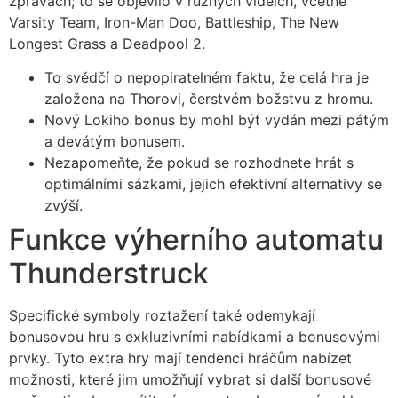
zprávách; to se objevilo v různých videích, včetně
Varsity Team, Iron-Man Doo, Battleship, The New
Longest Grass a Deadpool 2.
To svědčí o nepopiratelném faktu, že celá hra je
založena na Thorovi, čerstvém božstvu z hromu.
Nový Lokiho bonus by mohl být vydán mezi pátým
a devátým bonusem.
Nezapomeňte, že pokud se rozhodnete hrát s
optimálními sázkami, jejich efektivní alternativy se
zvýší.
Funkce výherního automatu
Thunderstruck
Specifické symboly roztažení také odemykají
bonusovou hru s exkluzivními nabídkami a bonusovými
prvky. Tyto extra hry mají tendenci hráčům nabízet
možnosti, které jim umožňují vybrat si další bonusové