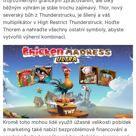
trojrozměrným grafickým zpracováním, ale díky
běžným výhrám je stále trochu zajímavý. Thor, nový
severský bůh z Thunderstrucku, je šílený a váš
multiplikátor v High Restrict Thunderstruck. Hoďte
Thorem a nahraďte všechny ostatní symboly, abyste
vytvořili výherní kombinaci.
Kromě toho mohou lidé využít úžasné velikosti pobídek
a marketing také nabízí bezproblémové financování a