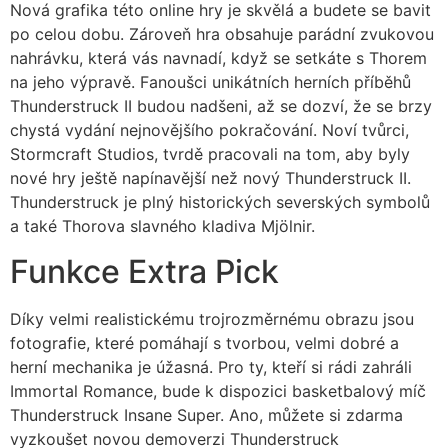
Nová grafika této online hry je skvělá a budete se bavit
po celou dobu. Zároveň hra obsahuje parádní zvukovou
nahrávku, která vás navnadí, když se setkáte s Thorem
na jeho výpravě. Fanoušci unikátních herních příběhů
Thunderstruck II budou nadšeni, až se dozví, že se brzy
chystá vydání nejnovějšího pokračování. Noví tvůrci,
Stormcraft Studios, tvrdě pracovali na tom, aby byly
nové hry ještě napínavější než nový Thunderstruck II.
Thunderstruck je plný historických severských symbolů
a také Thorova slavného kladiva Mjölnir.
Funkce Extra Pick
Díky velmi realistickému trojrozměrnému obrazu jsou
fotografie, které pomáhají s tvorbou, velmi dobré a
herní mechanika je úžasná. Pro ty, kteří si rádi zahráli
Immortal Romance, bude k dispozici basketbalový míč
Thunderstruck Insane Super. Ano, můžete si zdarma
vyzkoušet novou demoverzi Thunderstruck