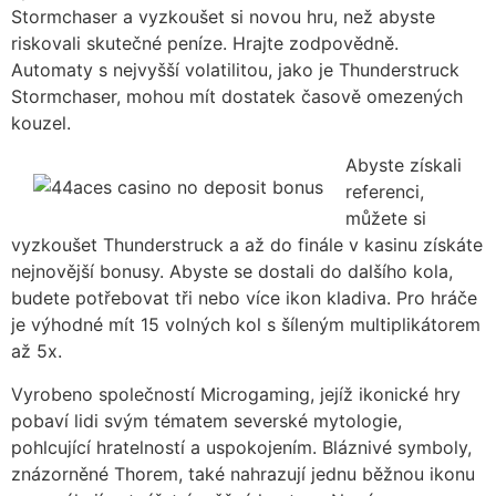
Stormchaser a vyzkoušet si novou hru, než abyste
riskovali skutečné peníze. Hrajte zodpovědně.
Automaty s nejvyšší volatilitou, jako je Thunderstruck
Stormchaser, mohou mít dostatek časově omezených
kouzel.
Abyste získali
referenci,
můžete si
vyzkoušet Thunderstruck a až do finále v kasinu získáte
nejnovější bonusy. Abyste se dostali do dalšího kola,
budete potřebovat tři nebo více ikon kladiva. Pro hráče
je výhodné mít 15 volných kol s šíleným multiplikátorem
až 5x.
Vyrobeno společností Microgaming, jejíž ikonické hry
pobaví lidi svým tématem severské mytologie,
pohlcující hratelností a uspokojením. Bláznivé symboly,
znázorněné Thorem, také nahrazují jednu běžnou ikonu