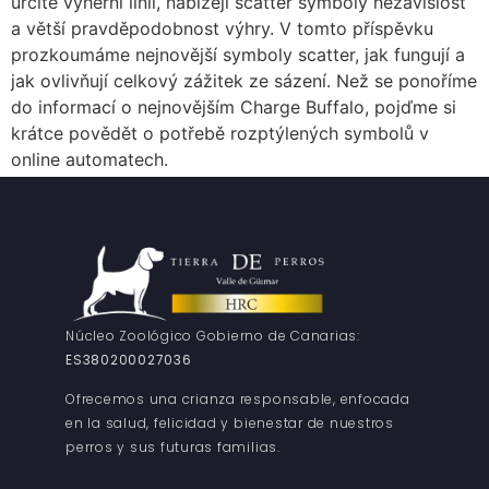
určité výherní linii, nabízejí scatter symboly nezávislost
a větší pravděpodobnost výhry. V tomto příspěvku
prozkoumáme nejnovější symboly scatter, jak fungují a
jak ovlivňují celkový zážitek ze sázení. Než se ponoříme
do informací o nejnovějším Charge Buffalo, pojďme si
krátce povědět o potřebě rozptýlených symbolů v
online automatech.
Núcleo Zoológico Gobierno de Canarias:
ES380200027036
Ofrecemos una crianza responsable, enfocada
en la salud, felicidad y bienestar de nuestros
perros y sus futuras familias.