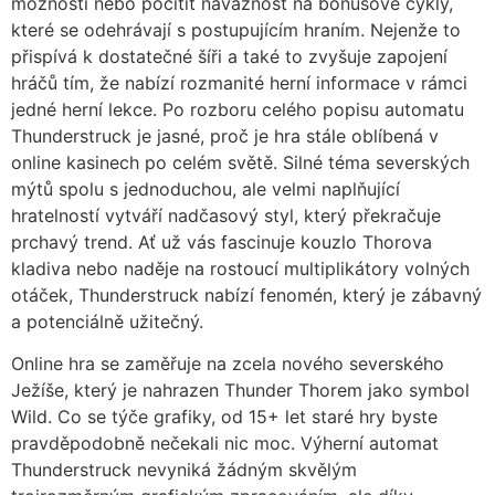
možnosti nebo pocítit návaznost na bonusové cykly,
které se odehrávají s postupujícím hraním. Nejenže to
přispívá k dostatečné šíři a také to zvyšuje zapojení
hráčů tím, že nabízí rozmanité herní informace v rámci
jedné herní lekce. Po rozboru celého popisu automatu
Thunderstruck je jasné, proč je hra stále oblíbená v
online kasinech po celém světě. Silné téma severských
mýtů spolu s jednoduchou, ale velmi naplňující
hratelností vytváří nadčasový styl, který překračuje
prchavý trend. Ať už vás fascinuje kouzlo Thorova
kladiva nebo naděje na rostoucí multiplikátory volných
otáček, Thunderstruck nabízí fenomén, který je zábavný
a potenciálně užitečný.
Online hra se zaměřuje na zcela nového severského
Ježíše, který je nahrazen Thunder Thorem jako symbol
Wild. Co se týče grafiky, od 15+ let staré hry byste
pravděpodobně nečekali nic moc. Výherní automat
Thunderstruck nevyniká žádným skvělým