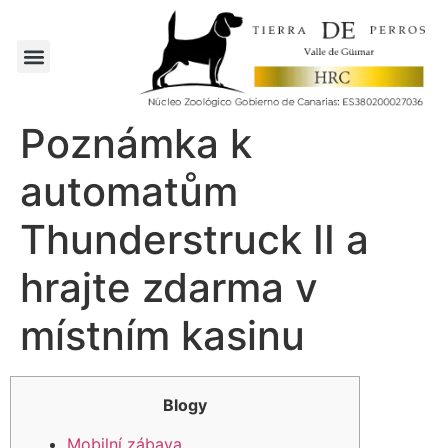
Poznámka k
automatům
Thunderstruck II a
hrajte zdarma v
místním kasinu
Blogy
Mobilní zábava