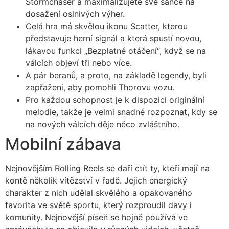
Stormchaser a maximalizujete své šance na
dosažení oslnivých výher.
Celá hra má skvělou ikonu Scatter, kterou
představuje herní signál a která spustí novou,
lákavou funkci „Bezplatné otáčení“, když se na
válcích objeví tři nebo více.
A pár beranů, a proto, na základě legendy, byli
zapřaženi, aby pomohli Thorovu vozu.
Pro každou schopnost je k dispozici originální
melodie, takže je velmi snadné rozpoznat, kdy se
na nových válcích děje něco zvláštního.
Mobilní zábava
Nejnovějším Rolling Reels se daří ctít ty, kteří mají na
kontě několik vítězství v řadě. Jejich energický
charakter z nich udělal skvělého a opakovaného
favorita ve světě sportu, který rozproudil davy i
komunity. Nejnovější píseň se hojně používá ve