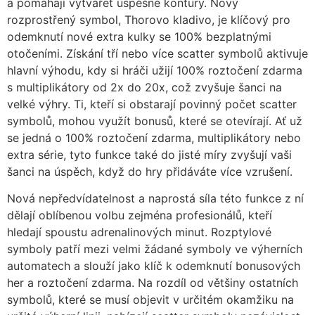
a pomáhají vytvářet úspěšné kontury. Nový
rozprostřený symbol, Thorovo kladivo, je klíčový pro
odemknutí nové extra kulky se 100% bezplatnými
otočeními. Získání tří nebo více scatter symbolů aktivuje
hlavní výhodu, kdy si hráči užijí 100% roztočení zdarma
s multiplikátory od 2x do 20x, což zvyšuje šanci na
velké výhry. Ti, kteří si obstarají povinný počet scatter
symbolů, mohou využít bonusů, které se otevírají. Ať už
se jedná o 100% roztočení zdarma, multiplikátory nebo
extra série, tyto funkce také do jisté míry zvyšují vaši
šanci na úspěch, když do hry přidáváte více vzrušení.
Nová nepředvídatelnost a naprostá síla této funkce z ní
dělají oblíbenou volbu zejména profesionálů, kteří
hledají spoustu adrenalinových minut. Rozptylové
symboly patří mezi velmi žádané symboly ve výherních
automatech a slouží jako klíč k odemknutí bonusových
her a roztočení zdarma. Na rozdíl od většiny ostatních
symbolů, které se musí objevit v určitém okamžiku na