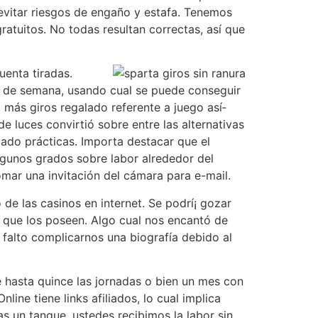
a evitar riesgos de engaño y estafa. Tenemos
atuitos. No todas resultan correctas, así que
uenta tiradas.
po de semana, usando cual se puede conseguir
á más giros regalado referente a juego así­
de luces convirtió sobre entre las alternativas
ado prácticas. Importa destacar que el
lgunos grados sobre labor alrededor del
mar una invitación del cámara para e-mail.
 de las casinos en internet. Se podrí¡ gozar
s que los poseen. Algo cual nos encantó de
 falto complicarnos una biografía debido al
 hasta quince las jornadas o bien un mes con
ine tiene links afiliados, lo cual implica
as un tanque, ustedes recibimos la labor sin