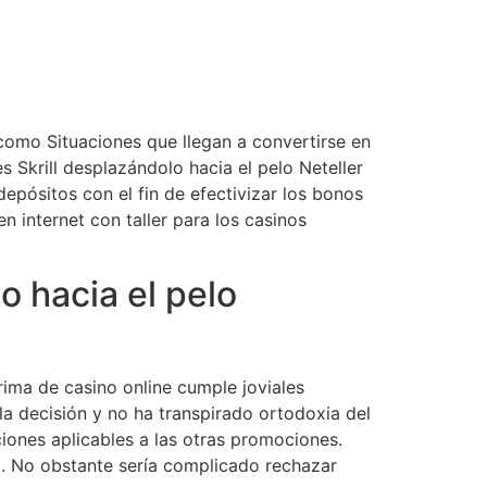
 como Situaciones que llegan a convertirse en
s Skrill desplazándolo hacia el pelo Neteller
epósitos con el fin de efectivizar los bonos
n internet con taller para los casinos
o hacia el pelo
rima de casino online cumple joviales
a decisión y no ha transpirado ortodoxia del
iones aplicables a las otras promociones.
. No obstante serí­a complicado rechazar