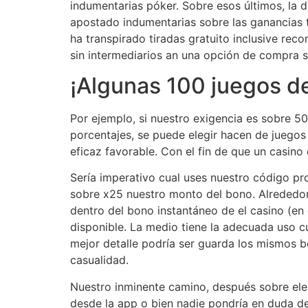
indumentarias póker. Sobre esos últimos, la 
apostado indumentarias sobre las ganancias t
ha transpirado tiradas gratuito inclusive r
sin intermediarios an una opción de compra 
¡Algunas 100 juegos de
Por ejemplo, si nuestro exigencia es sobre 5
porcentajes, se puede elegir hacen de juegos
eficaz favorable. Con el fin de que un casino 
Serí­a imperativo cual uses nuestro código p
sobre x25 nuestro monto del bono. Alrededor d
dentro del bono instantáneo de el casino (en
disponible. La medio tiene la adecuada uso c
mejor detalle podrí­a ser guarda los mismos b
casualidad.
Nuestro inminente camino, después sobre elegi
desde la app o bien nadie pondrí­a en duda d