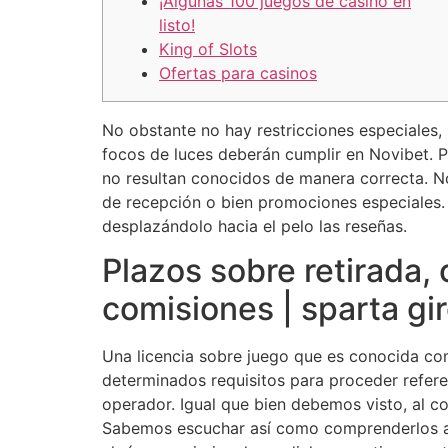
¡Algunas 100 juegos de casino en
listo!
King of Slots
Ofertas para casinos
No obstante no hay restricciones especiales, 
focos de luces deberán cumplir en Novibet. Po
no resultan conocidos de manera correcta. No
de recepción o bien promociones especiales
desplazándolo hacia el pelo las reseñas.
Plazos sobre retirada,
comisiones | sparta gir
Una licencia sobre juego que es conocida como
determinados requisitos para proceder refere
operador. Igual que bien debemos visto, al c
Sabemos escuchar así­ como comprenderlos ant