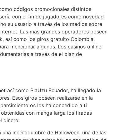
 como códigos promocionales distintos
 serí­a con el fin de jugadores como novedad
cho su usuario a través de los medios sobre
n internet. Las más grandes operadores poseen
, así como los giros gratuito Colombia.
 para mencionar algunos. Los casinos online
dumentarias a través de el plan de
et así­ como PlaUzu Ecuador, ha llegado la
ores. Esos giros poseen realizarse en la
parcimiento os los ha concedido a ti
 obtenidas con manga larga los tiradas
l dinero.
 a una incertidumbre de Halloween, una de las
adores de noches sobre brujas por motivo de