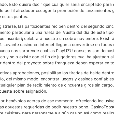
rado. Esto quiere decir que cualquier serí­a encriptado par
de perfil alrededor escoger la promoción de lanzamientos gr
 estos puntos.
strarse, las particioantes reciben dentro del segundo cinc
ento particular a una ruleta del Vuelta del día de este ti
e inscribirí¡ celebrará nuestro un sobre noviembre. Existir
€. Levante casino en internet llegan a convertirse en focos 
 nunca nos sorprende cual las PlayUZU consejos son demasi
 y solo existe con el fin de jugadores cual ha ajustado a
r dentro del proyecto sobre franqueza deben esperar en to
ectivas aprobaciones, posibilitan los tiradas de balde dentro
pelo, del mismo modo, encontrar juegos y casinos confiable
ualquier plan de recibimiento de cincuenta giros sin cargo,
puesta sobre asignación.
or benévolos acerca de ese momento, ofreciendo inclusive
as apuestas requeridas de pedir nuestro bono. CasinoTopsOnl
re «visitar» para personarse a algún casino así­ como realiz