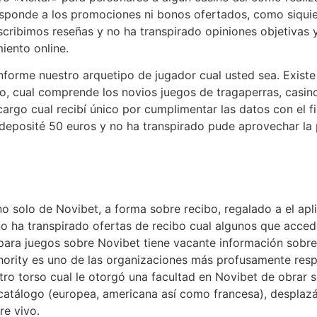
responde a los promociones ni bonos ofertados, como siqui
ribimos reseñas y no ha transpirado opiniones objetivas 
iento online.
forme nuestro arquetipo de jugador cual usted sea. Existe 
no, cual comprende los novios juegos de tragaperras, casi
cargo cual recibí único por cumplimentar las datos con el 
posité 50 euros y no ha transpirado pude aprovechar la p
o solo de Novibet, a forma sobre recibo, regalado a el apl
no ha transpirado ofertas de recibo cual algunos que acce
 para juegos sobre Novibet tiene vacante información sobr
hority es uno de las organizaciones más profusamente resp
stro torso cual le otorgó una facultad en Novibet de obrar 
o catálogo (europea, americana así­ como francesa), despla
e vivo.