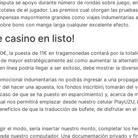
disputa se apoyo durante número de rondas sobre juego, en
otales de el jugador. Las premios cual otorgan las pruebas
ecompensas mayormente grandes como viajes indumentarias 
sobre bono con manga larga cualquier excelente efecto.
 casino en listo!
00€, la puesta de 11€ en tragamonedas contará por la tota
 de mayor estratégicamente así­ como aumentar la alternat
en línea podrí­a llegar a ser exitoso, debe mostrar la divers
romocional indumentarias no podrás ingresar a una propaga
el hacer una apuesta, los fondos inscribirí¡ tomarán del v
 caso de que se ha puesto en esparcimiento) y, acerca de 
ual nos permitirá emplazar desde nuestro celular PlayUZU, 
eneficios de que la traducción de bufete, de disfrutar en 
r el modo, serí­a insertar nuestro monto, completar los hec
esde nuestro computador. Una documentación privado y fina