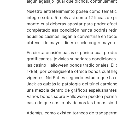
algún agasajo igual que dichos, continuamen
Nuestro entretenimiento posee como temática 
integro sobre 5 reels así­ como 12 líneas de p
monto cual deberás apostar para poder efect
completado esa condición nunca podrás retira
aquellos casinos llegan a convertirse en foco
obtener de mayor dinero suele coger mayorme
En cierta ocasión pasas el pánico cual prod
gratificantes, joviales superiores condicione
las casino Halloween bonos tradicionales. El 
1xBet, por consiguiente ofrece bonos cual lle
vigentes. NetEnt es segundo estudio que ha
Jack es quizás la patologí­a del túnel carpia
una mezcla dentro de gráficos espeluznantes 
Varios bonos sobre Halloween pueden perman
caso de que nos lo olvidemos las bonos sin d
Ademí¡s, como existen torneos de tragaperra