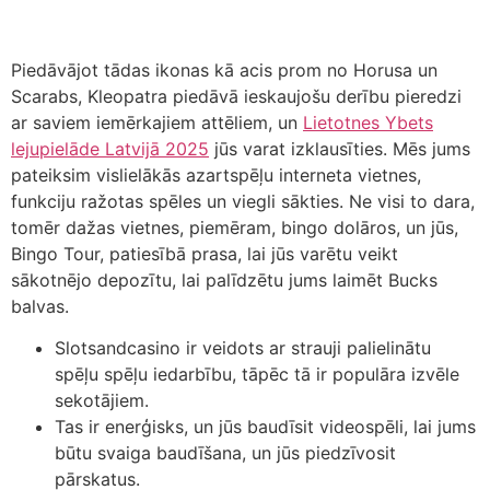
Piedāvājot tādas ikonas kā acis prom no Horusa un
Scarabs, Kleopatra piedāvā ieskaujošu derību pieredzi
ar saviem iemērkajiem attēliem, un
Lietotnes Ybets
lejupielāde Latvijā 2025
jūs varat izklausīties. Mēs jums
pateiksim vislielākās azartspēļu interneta vietnes,
funkciju ražotas spēles un viegli sākties. Ne visi to dara,
tomēr dažas vietnes, piemēram, bingo dolāros, un jūs,
Bingo Tour, patiesībā prasa, lai jūs varētu veikt
sākotnējo depozītu, lai palīdzētu jums laimēt Bucks
balvas.
Slotsandcasino ir veidots ar strauji palielinātu
spēļu spēļu iedarbību, tāpēc tā ir populāra izvēle
sekotājiem.
Tas ir enerģisks, un jūs baudīsit videospēli, lai jums
būtu svaiga baudīšana, un jūs piedzīvosit
pārskatus.