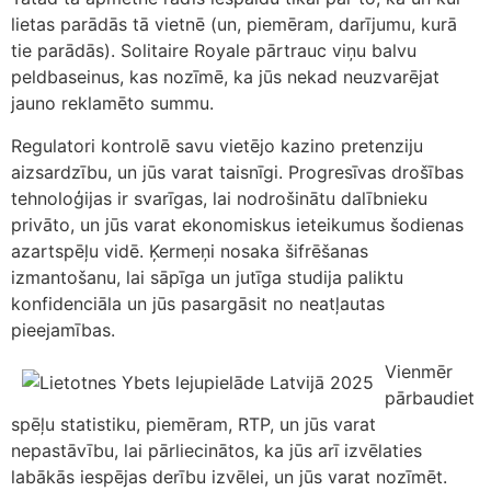
lietas parādās tā vietnē (un, piemēram, darījumu, kurā
tie parādās). Solitaire Royale pārtrauc viņu balvu
peldbaseinus, kas nozīmē, ka jūs nekad neuzvarējat
jauno reklamēto summu.
Regulatori kontrolē savu vietējo kazino pretenziju
aizsardzību, un jūs varat taisnīgi. Progresīvas drošības
tehnoloģijas ir svarīgas, lai nodrošinātu dalībnieku
privāto, un jūs varat ekonomiskus ieteikumus šodienas
azartspēļu vidē. Ķermeņi nosaka šifrēšanas
izmantošanu, lai sāpīga un jutīga studija paliktu
konfidenciāla un jūs pasargāsit no neatļautas
pieejamības.
Vienmēr
pārbaudiet
spēļu statistiku, piemēram, RTP, un jūs varat
nepastāvību, lai pārliecinātos, ka jūs arī izvēlaties
labākās iespējas derību izvēlei, un jūs varat nozīmēt.