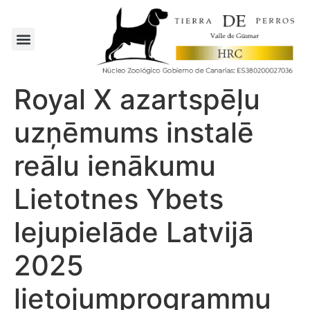
Royal X azartspēļu
uzņēmums instalē
reālu ienākumu
Lietotnes Ybets
lejupielāde Latvijā
2025
lietojumprogrammu