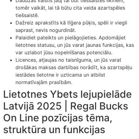
Daudzas valstis ļauj tai būt tiešsaistes likmēm,
tomēr valkāt, lai tā būtu cita veida azartspēles
tiešsaistē.
Dažreiz aprakstīts kā tīģera pūķis, spēli ir viegli
saprast, nevis nogurdināt.
Palaidiet pateikts un pielāgojieties. Apdomājiet
lietotnes statusu, un jūs varat jaunas funkcijas, kas
var uzlabot jūsu nopelnīšanas potenciālu.
Licences, atļaujas no taisnīguma, un jūs varat
drošākas maksas darbības norādīt, ka azartspēļu
iestādes lietotne ir uzticama un atbilst
normatīvajām prasībām.
Lietotnes Ybets lejupielāde
Latvijā 2025 | Regal Bucks
On Line pozīcijas tēma,
struktūra un funkcijas