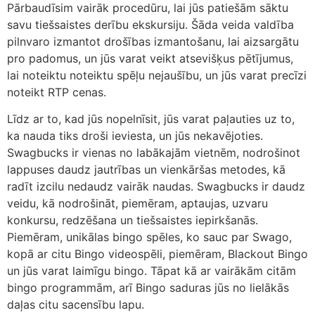
Pārbaudīsim vairāk procedūru, lai jūs patiešām sāktu
savu tiešsaistes derību ekskursiju. Šāda veida valdība
pilnvaro izmantot drošības izmantošanu, lai aizsargātu
pro padomus, un jūs varat veikt atsevišķus pētījumus,
lai noteiktu noteiktu spēļu nejaušību, un jūs varat precīzi
noteikt RTP cenas.
Līdz ar to, kad jūs nopelnīsit, jūs varat paļauties uz to,
ka nauda tiks droši ieviesta, un jūs nekavējoties.
Swagbucks ir vienas no labākajām vietnēm, nodrošinot
lappuses daudz jautrības un vienkāršas metodes, kā
radīt izcilu nedaudz vairāk naudas. Swagbucks ir daudz
veidu, kā nodrošināt, piemēram, aptaujas, uzvaru
konkursu, redzēšana un tiešsaistes iepirkšanās.
Piemēram, unikālas bingo spēles, ko sauc par Swago,
kopā ar citu Bingo videospēli, piemēram, Blackout Bingo
un jūs varat laimīgu bingo. Tāpat kā ar vairākām citām
bingo programmām, arī Bingo saduras jūs no lielākās
daļas citu sacensību lapu.