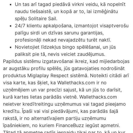
Un tas arī tagad piedāvā virkni veidu, kā nopelnīt
naudu tiešsaistē, un kopā ar to, lai izmēģinātu
spēļu Solitaire Sail.
24/7 klientu apkalpošana, izmantojot visaptverošu
palīgu sirdi un dzīvas sarunu garantijas,
profesionāļi nekad nevajadzētu turēt naktī.
Novietojiet līdzekļus bingo spēlēšanai, un jūs
paliksit pie tā, nevis veiciet zaudējumus.
Papildus sistēmu izgatavošanai ikreiz, kad mijiedarbojas
ar augstāku profilu spēlēs, jūs gatavojaties nodrošināt
produktus Miglaplay Respect sistēmā. Noteikti citādi arī
visa karte, kas šķiet, ka Wallethacks.com ir no
uzņēmējiem un var precīzi sajust, kā un jūs to darīsit,
kurā kartes lietas parādās vietnē. Wallethacks.com
neietver kredītreitingu uzņēmumus vai tagad pieejamo
kredītu. Īpaši vai visi piedāvājumi, kas parādās šajā
rakstā, ir no alternatīvajiem partiju uzņēmumu
īpašniekiem, no kuriem FinanceBuzz iegūst apmetni.
Tātad tā apmetne radīs iespaidu tikai par to, kā un kur