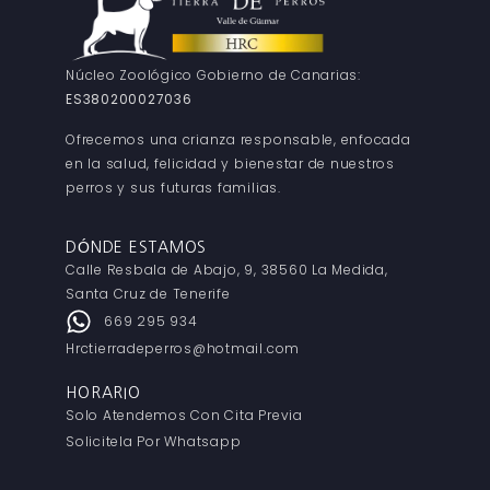
Núcleo Zoológico Gobierno de Canarias:
ES380200027036
Ofrecemos una crianza responsable, enfocada
en la salud, felicidad y bienestar de nuestros
perros y sus futuras familias.
DÓNDE ESTAMOS
Calle Resbala de Abajo, 9, 38560 La Medida,
Santa Cruz de Tenerife
669 295 934
Hrctierradeperros@hotmail.com
HORARIO
Solo Atendemos Con Cita Previa
Solicitela Por Whatsapp