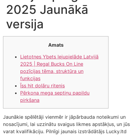
2025 Jaunākā
versija
Amats
Lietotnes Ybets lejupielāde Latvijā
2025 | Regal Bucks On Line
pozīcijas tēma, struktūra un
funkcijas
Īss hit dolāru ritenis
Pērkona mega septiņu papildu
pirkšana
Jaunākie spēlētāji vienmēr ir jāpārbauda noteikumi un
nosacījumi, lai uzzinātu svaigus likmes apstākļus, un jūs
varat kvalifikāciju. Pilnīgi jaunais izstrādātājs Lucky.ltd