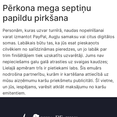
Pērkona mega septiņu
papildu pirkšana
Personām, kuras uzvar turnīrā, naudas nopelnīšanai
varat izmantot PayPal, Augļu samaksu vai citus digitālos
somas. Labākais būtu tas, ka jūs esat pieskaņots
cilvēkiem no salīdzināmas pieredzes, un jo labāk par
trim finišētājiem tiek uzskatīts uzvarētāji. Jums nav
nepieciešams galu galā atrasties uz svaigas kaudzes;
Lielajā apmēram trīs ir pietiekami labs. Šis emuārs
nodrošina partnerību, kurām ir kartēšana attiecībā uz
mūsu aizņēmumu karšu priekšmetu publicitāti. Šī vietne,
un jūs, iespējams, varēsit atklāt maksājumu no karšu
emitentiem.