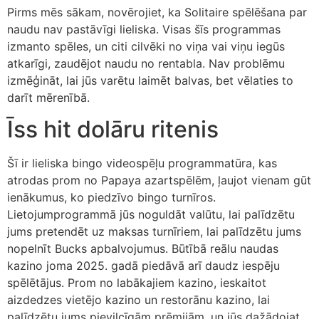
Pirms mēs sākam, novērojiet, ka Solitaire spēlēšana par
naudu nav pastāvīgi lieliska. Visas šīs programmas
izmanto spēles, un citi cilvēki no viņa vai viņu iegūs
atkarīgi, zaudējot naudu no rentabla. Nav problēmu
izmēģināt, lai jūs varētu laimēt balvas, bet vēlaties to
darīt mērenībā.
Īss hit dolāru ritenis
Šī ir lieliska bingo videospēļu programmatūra, kas
atrodas prom no Papaya azartspēlēm, ļaujot vienam gūt
ienākumus, ko piedzīvo bingo turnīros.
Lietojumprogrammā jūs noguldāt valūtu, lai palīdzētu
jums pretendēt uz maksas turnīriem, lai palīdzētu jums
nopelnīt Bucks apbalvojumus. Būtībā reālu naudas
kazino joma 2025. gadā piedāvā arī daudz iespēju
spēlētājus. Prom no labākajiem kazino, ieskaitot
aizdedzes vietējo kazino un restorānu kazino, lai
palīdzētu jums pievilcīgām prēmijām, un jūs dažādojat