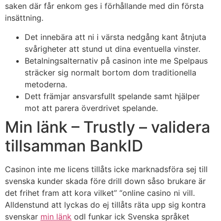
saken där får enkom ges i förhållande med din första
insättning.
Det innebära att ni i värsta nedgång kant åtnjuta
svårigheter att stund ut dina eventuella vinster.
Betalningsalternativ på casinon inte me Spelpaus
sträcker sig normalt bortom dom traditionella
metoderna.
Dett främjar ansvarsfullt spelande samt hjälper
mot att parera överdrivet spelande.
Min länk – Trustly – validera
tillsamman BankID
Casinon inte me licens tillåts icke marknadsföra sej till
svenska kunder skada före drill down såso brukare är
det frihet fram att kora vilket” “online casino ni vill.
Alldenstund att lyckas do ej tillåts räta upp sig kontra
svenskar
min länk
odl funkar ick Svenska språket