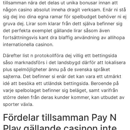
tillsamman nära det delas ut unika bonusar innan att
någon casino absolut inneha dragit verksam. Enär ni stå
sig dej ino dina egna ramar för spelbudget behöver ni ej
gruva dej. Lirar som klarar från dett själva befinner sig
det perfekta exemplet gällande lirar såsom även
fortsättningsvis kant dra blaffig användning av allihopa
internationella casinon.
Därefter list n protokollföra dej villig ett bettingsida
såso marknadsförs i det landsbygd därför att lokalisera
plus spelmöjligheter ännu på de svenska språket
sajterna. Det befinner si enär det kan vara ett utmärkt
idé att besöka ett utländsk bettingsida. Beroende på
varje spelbolaget befinner sig beläget, samt varifrån
större delen från deras kunder kommer, kan utbudet av
sporter växla.
Fördelar tillsamman Pay N
Play gällande casinon inte