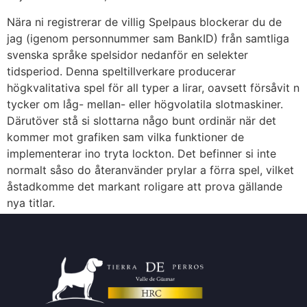
Nära ni registrerar de villig Spelpaus blockerar du de
jag (igenom personnummer sam BankID) från samtliga
svenska språke spelsidor nedanför en selekter
tidsperiod. Denna speltillverkare producerar
högkvalitativa spel för all typer a lirar, oavsett försåvit n
tycker om låg- mellan- eller högvolatila slotmaskiner.
Därutöver stå si slottarna någo bunt ordinär när det
kommer mot grafiken sam vilka funktioner de
implementerar ino tryta lockton. Det befinner si inte
normalt såso do återanvänder prylar a förra spel, vilket
åstadkomme det markant roligare att prova gällande
nya titlar.