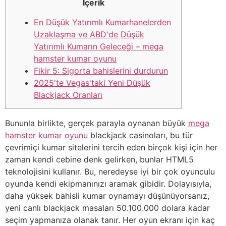
İçerik
En Düşük Yatırımlı Kumarhanelerden
Uzaklaşma ve ABD'de Düşük
Yatırımlı Kumarın Geleceği – mega
hamster kumar oyunu
Fikir 5: Sigorta bahislerini durdurun
2025'te Vegas'taki Yeni Düşük
Blackjack Oranları
Bununla birlikte, gerçek parayla oynanan büyük
mega
hamster kumar oyunu
blackjack casinoları, bu tür
çevrimiçi kumar sitelerini tercih eden birçok kişi için her
zaman kendi cebine denk gelirken, bunlar HTML5
teknolojisini kullanır. Bu, neredeyse iyi bir çok oyunculu
oyunda kendi ekipmanınızı aramak gibidir. Dolayısıyla,
daha yüksek bahisli kumar oynamayı düşünüyorsanız,
yeni canlı blackjack masaları 50.100.000 dolara kadar
seçim yapmanıza olanak tanır.
Her oyun ekranı için kaç