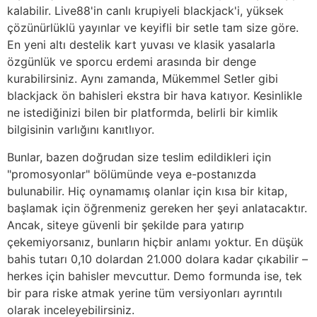
kalabilir. Live88'in canlı krupiyeli blackjack'i, yüksek
çözünürlüklü yayınlar ve keyifli bir setle tam size göre.
En yeni altı destelik kart yuvası ve klasik yasalarla
özgünlük ve sporcu erdemi arasında bir denge
kurabilirsiniz. Aynı zamanda, Mükemmel Setler gibi
blackjack ön bahisleri ekstra bir hava katıyor. Kesinlikle
ne istediğinizi bilen bir platformda, belirli bir kimlik
bilgisinin varlığını kanıtlıyor.
Bunlar, bazen doğrudan size teslim edildikleri için
"promosyonlar" bölümünde veya e-postanızda
bulunabilir. Hiç oynamamış olanlar için kısa bir kitap,
başlamak için öğrenmeniz gereken her şeyi anlatacaktır.
Ancak, siteye güvenli bir şekilde para yatırıp
çekemiyorsanız, bunların hiçbir anlamı yoktur. En düşük
bahis tutarı 0,10 dolardan 21.000 dolara kadar çıkabilir –
herkes için bahisler mevcuttur. Demo formunda ise, tek
bir para riske atmak yerine tüm versiyonları ayrıntılı
olarak inceleyebilirsiniz.