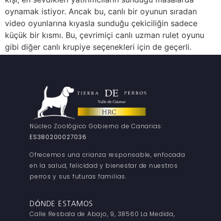
oynamak istiyor. Ancak bu, canlı bir oyunun sıradan
video oyunlarına kıyasla sunduğu çekiciliğin sadece
küçük bir kısmı. Bu, çevrimiçi canlı uzman rulet oyunu
gibi diğer canlı krupiye seçenekleri için de geçerli.
Núcleo Zoológico Gobierno de Canarias:
ES380200027036
Ofrecemos una crianza responsable, enfocada
en la salud, felicidad y bienestar de nuestros
perros y sus futuras familias.
DÓNDE ESTAMOS
Calle Resbala de Abajo, 9, 38560 La Medida,