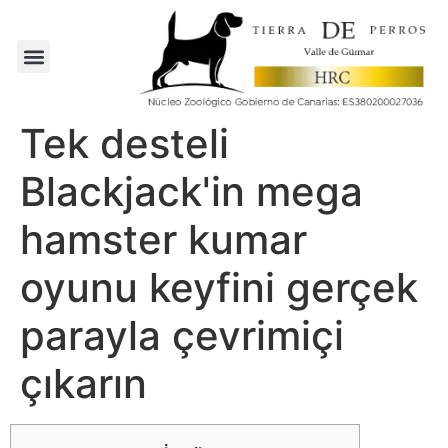
Tek desteli
Blackjack'in mega
hamster kumar
oyunu keyfini gerçek
parayla çevrimiçi
çıkarın