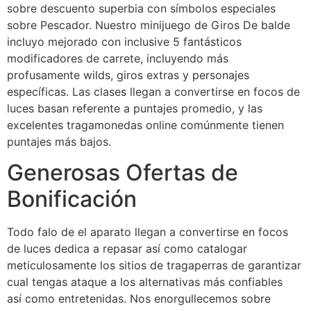
sobre descuento superbia con símbolos especiales
sobre Pescador. Nuestro minijuego de Giros De balde
incluyo mejorado con inclusive 5 fantásticos
modificadores de carrete, incluyendo más
profusamente wilds, giros extras y personajes
específicas. Las clases llegan a convertirse en focos de
luces basan referente a puntajes promedio, y las
excelentes tragamonedas online comúnmente tienen
puntajes más bajos.
Generosas Ofertas de
Bonificación
Todo falo de el aparato llegan a convertirse en focos
de luces dedica a repasar así­ como catalogar
meticulosamente los sitios de tragaperras de garantizar
cual tengas ataque a los alternativas más confiables
así­ como entretenidas. Nos enorgullecemos sobre