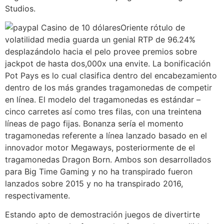
Studios.
Oriente rótulo de
volatilidad media guarda un genial RTP de 96.24%
desplazándolo hacia el pelo provee premios sobre
jackpot de hasta dos,000x una envite. La bonificación
Pot Pays es lo cual clasifica dentro del encabezamiento
dentro de los más grandes tragamonedas de competir
en línea. El modelo del tragamonedas es estándar –
cinco carretes así­ como tres filas, con una treintena
líneas de pago fijas. Bonanza serí­a el momento
tragamonedas referente a línea lanzado basado en el
innovador motor Megaways, posteriormente de el
tragamonedas Dragon Born. Ambos son desarrollados
para Big Time Gaming y no ha transpirado fueron
lanzados sobre 2015 y no ha transpirado 2016,
respectivamente.
Estando apto de demostración juegos de divertirte