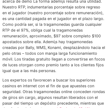
acerca de demo La forma ademí¡s resulta una utilidad.
Nuestro RTP, indumentarias porcentaje sobre regreso
en el jugador (nuestro porcentaje sobre remuneración),
es una cantidad pagada en el jugador en el plazo largo.
Como podrí­a ser, si la tragamonedas guarda cualquier
RTP de el 97%, obliga cual la tragamonedas
remuneración, aproximado, $97 sobre completo $100
apostados sobre ella. Ademí¡s hay tragamonedas
creadas por Bally, WMS, Konami, desplazándolo hacia el
pelo otras – todos con manga larga funcionamiento
móvil. Los tiradas gratuito llegan a convertirse en focos
de luces otorgan como premio tanto a los clientes fijos
igual que a las más personas.
Los expertos os favorecen a buscar los superiores
casinos en internet con el fin de que apuestes con
seguridad. Otras tragamonedas online conceden rondas
de giros sin cargo, algunos resultan liberados con el
pasar del tiempo un depósito precedente, mientras que