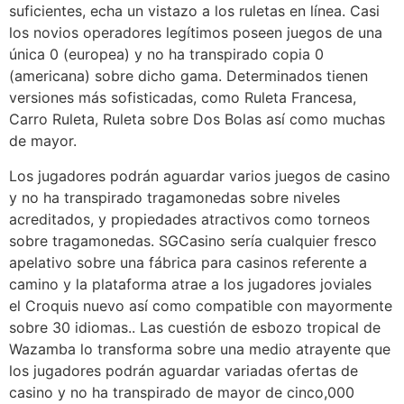
suficientes, echa un vistazo a los ruletas en línea. Casi
los novios operadores legítimos poseen juegos de una
única 0 (europea) y no ha transpirado copia 0
(americana) sobre dicho gama. Determinados tienen
versiones más sofisticadas, como Ruleta Francesa,
Carro Ruleta, Ruleta sobre Dos Bolas así­ como muchas
de mayor.
Los jugadores podrán aguardar varios juegos de casino
y no ha transpirado tragamonedas sobre niveles
acreditados, y propiedades atractivos como torneos
sobre tragamonedas. SGCasino serí­a cualquier fresco
apelativo sobre una fábrica para casinos referente a
camino y la plataforma atrae a los jugadores joviales
el Croquis nuevo así­ como compatible con mayormente
sobre 30 idiomas.. Las cuestión de esbozo tropical de
Wazamba lo transforma sobre una medio atrayente que
los jugadores podrán aguardar variadas ofertas de
casino y no ha transpirado de mayor de cinco,000