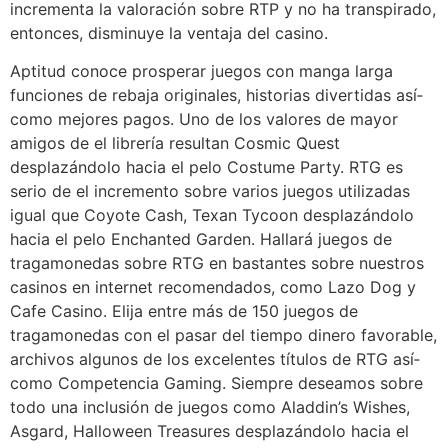
incrementa la valoración sobre RTP y no ha transpirado,
entonces, disminuye la ventaja del casino.
Aptitud conoce prosperar juegos con manga larga
funciones de rebaja originales, historias divertidas así­
como mejores pagos. Uno de los valores de mayor
amigos de el librería resultan Cosmic Quest
desplazándolo hacia el pelo Costume Party. RTG es
serio de el incremento sobre varios juegos utilizadas
igual que Coyote Cash, Texan Tycoon desplazándolo
hacia el pelo Enchanted Garden. Hallará juegos de
tragamonedas sobre RTG en bastantes sobre nuestros
casinos en internet recomendados, como Lazo Dog y
Cafe Casino. Elija entre más de 150 juegos de
tragamonedas con el pasar del tiempo dinero favorable,
archivos algunos de los excelentes títulos de RTG así­
como Competencia Gaming. Siempre deseamos sobre
todo una inclusión de juegos como Aladdin’s Wishes,
Asgard, Halloween Treasures desplazándolo hacia el