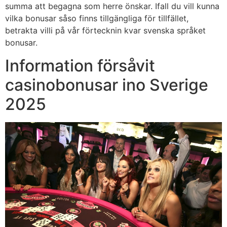
summa att begagna som herre önskar. Ifall du vill kunna
vilka bonusar såso finns tillgängliga för tillfället,
betrakta villi på vår förtecknin kvar svenska språket
bonusar.
Information försåvit
casinobonusar ino Sverige
2025