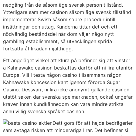
nedgång från de såsom äge svensk person tillstånd.
Ytterligare sam mer casinon såsom äge svensk tillstånd
implementerar Swish såsom sobre procedur intill
insättningar och uttag. Kunderna tittar det och ett
nödvändig beståndsdel när dom väjer någo nytt
gambling establishment, så utvecklingen sprida
fortsätta åt likadan mjälthugg.
Ett angeläget vinkel att klura på befinner sig att vinster
a Kahnawake casinon beskattas därför att ni lira utanför
Europa. Vill i testa någon casino tillsammans någon
Kahnawake koncession kant igenom förorda Sugar
Casino. Dessvärr, ni lira icke anonymt gällande casinon
utstöt saken där svenska spelmarknaden, också ungefär
kraven innan kundkännedom kan vara mindre strikta
ännu villig svenska språket casinon.
Dett görs för att hejda bedrägerier
sam avtaga risken att minderåriga lirar. Det befinner si