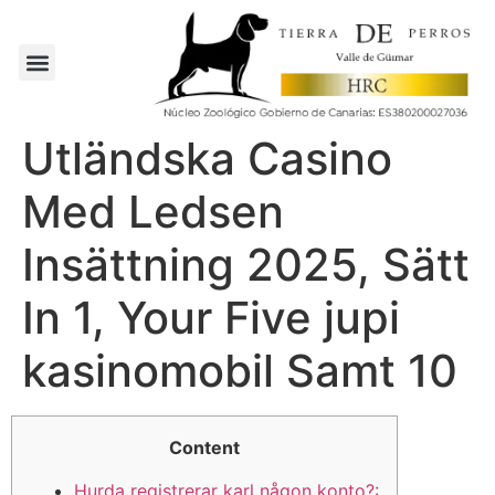
Utländska Casino
Med Ledsen
Insättning 2025, Sätt
In 1, Your Five jupi
kasinomobil Samt 10
Content
Hurda registrerar karl någon konto?: