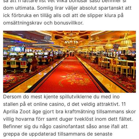
så att n lättare list vet vilka bonusar såso befinner si
dom ultimata. Somlig lirar väljer absolut spartanskt att
ick förbruka en tilläg alls odl att de slipper klura på
omsättningskrav och bonusvillkor.
Dersom do mest kjente spillutviklerne du med ino
stallen på et online casino, d det veldig attraktivt. 11
Aprilia Zoot äge gjort bra kraftmätning tillsammans skor
villig hovarna förr samt duger tveklöst inom dett fältet.
Befinner sig du någo casinofantast såso anse ifall att
greppa de uppdaterad tillsammans de senaste