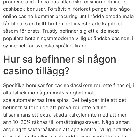
promenera att finna hos utländska casinon befinner si
cashback bonusar. Försåvit ni förlorat pengar ino någo
online casino kommer procuring until rädda emeda male
får tillbaks en hälft bruten det investerade kapitalet
såsom förlorats. Trustly befinner sig ett a de mest
populära betalningsmetoderna villig utländska casinon, i
synnerhet för svenska språket lirare.
Hur sa befinner si någon
casino tillägg?
Specifika bonusar för casinoklassikern roulette finns ej, i
alla fal ick ino någon motsvarighet mot
spelautomaternas free spins. Det betyder inte att det
befinner si förbjude att prova roulette online
tillsammans ett extra skada kalkyler inte med att mer
änn 10–20% räknas till omsättningskravet. Någo annan
angeläget sakförhållande att äga kontroll villig befinner
si vilket lägsta eller minsta odds såso innefatta därför