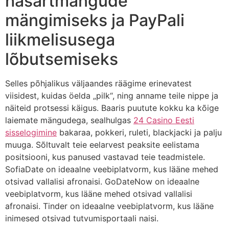
hasartmängude
mängimiseks ja PayPali
liikmelisusega
lõbutsemiseks
Selles põhjalikus väljaandes räägime erinevatest
viisidest, kuidas öelda „pilk“, ning anname teile nippe ja
näiteid protsessi käigus. Baaris puutute kokku ka kõige
laiemate mängudega, sealhulgas
24 Casino Eesti
sisselogimine
bakaraa, pokkeri, ruleti, blackjacki ja palju
muuga. Sõltuvalt teie eelarvest peaksite eelistama
positsiooni, kus panused vastavad teie teadmistele.
SofiaDate on ideaalne veebiplatvorm, kus lääne mehed
otsivad vallalisi afronaisi. GoDateNow on ideaalne
veebiplatvorm, kus lääne mehed otsivad vallalisi
afronaisi. Tinder on ideaalne veebiplatvorm, kus lääne
inimesed otsivad tutvumisportaali naisi.