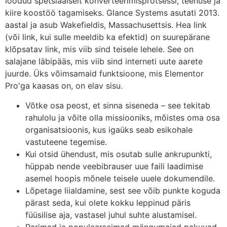
loodud spetsiaalselt konverteerimisprotsessi, teenuse ja
kiire koostöö tagamiseks. Glance Systems asutati 2013.
aastal ja asub Wakefieldis, Massachusettsis. Hea link
(või link, kui sulle meeldib ka efektid) on suurepärane
klõpsatav link, mis viib sind teisele lehele. See on
salajane läbipääs, mis viib sind interneti uute aarete
juurde. Üks võimsamaid funktsioone, mis Elementor
Pro'ga kaasas on, on elav sisu.
Võtke osa peost, et sinna siseneda – see tekitab
rahulolu ja võite olla missiooniks, mõistes oma osa
organisatsioonis, kus igaüks seab esikohale
vastuteene tegemise.
Kui otsid ühendust, mis osutab sulle ankrupunkti,
hüppab nende veebibrauser uue faili laadimise
asemel hoopis mõnele teisele uuele dokumendile.
Lõpetage liialdamine, sest see võib punkte koguda
pärast seda, kui olete kokku leppinud päris
füüsilise aja, vastasel juhul suhte alustamisel.
Parimad ja populaarseimad mängumajad pakuvad