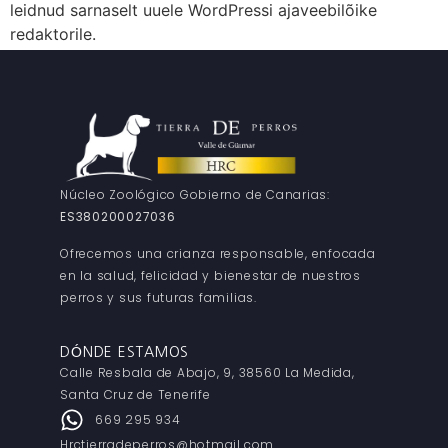
leidnud sarnaselt uuele WordPressi ajaveebilõike
redaktorile.
Núcleo Zoológico Gobierno de Canarias:
ES380200027036
Ofrecemos una crianza responsable, enfocada
en la salud, felicidad y bienestar de nuestros
perros y sus futuras familias.
DÓNDE ESTAMOS
Calle Resbala de Abajo, 9, 38560 La Medida,
Santa Cruz de Tenerife
669 295 934
Hrctierradeperros@hotmail.com