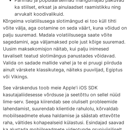
ka stiilset, erksat ja ainulaadset raamistikku ning
arvukalt koodivalikuid.
Kõrgeima volatiilsusega slotimängud ei too küll tihti
võite välja, aga ootamine on seda väärt, kuna võidud on
palju suuremad. Madala volatiilsusega saate võite
sagedamini, aga väljamaksed pole just kõige suuremad.
Uusim maksekomisjon näitab, kui palju inimesed
tavaliselt teatud slotimängus panustades võidavad.
Valida on sadade mallide vahel ja te ei pruugi piirduda
ainult värskete klassikutega, näiteks puuviljad, Egiptus
või Vikings.
See värskendus toob meie Apple'i iOS SDK
kasutajaliidesesse võrdsuse ja seetõttu on sellel nüüd
lime-serv. Seega kiirendab see oluliselt probleemide
lahendamist, suurendab klientide rahulolu, kõrvaldab
mobiilseadmete eluea haldamise ja säästab ettevõtte
raha, vältides kohapealseid külastusi. Esindajad saavad
ka alustada mobiilseadmete videotunde grupiviisiliselt,