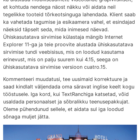
et kohtuda nendega näost näkku või aidata neil
tegelikke tooteid tõrkeotsinguga lahendada. Klient saab
ka vahetada tagumise ja esikaamera vahel, et esindajad
näeksid täpselt seda, mida inimesed näevad.
Ühiskasutatava sirvimise külastaja mängib Internet
Explorer 11-ga ja teie proovite alustada ühiskasutatava
sirvimise tundi veebisisus, mis on loodud kasutama
erinevust, mis on palju suurem kui 4.15, seega on
ühiskasutatava sirvimise versioon cuatro.15.
Kommenteeri muudatusi, tee uusimaid korrektuure ja
saad kindlalt väljendada oma säravat inglise keelt kogu
tööstusele. Iga kord, kui TextRanchiga katsetad, võid
usaldada personaalset ja sõbralikku teenusepakkujat.
Oleme pühendunud sellele, et aidata sul iga loodud
sõnaga muljet jätta.