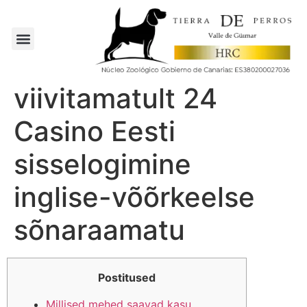
viivitamatult 24
Casino Eesti
sisselogimine
inglise-võõrkeelse
sõnaraamatu
Postitused
Millised mehed saavad kasu