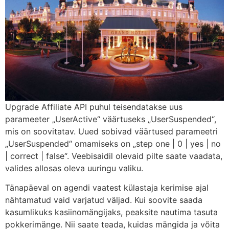
Upgrade Affiliate API puhul teisendatakse uus
parameeter „UserActive“ väärtuseks „UserSuspended“,
mis on soovitatav. Uued sobivad väärtused parameetri
„UserSuspended“ omamiseks on „step one | 0 | yes | no
| correct | false“. Veebisaidil olevaid pilte saate vaadata,
valides allosas oleva uuringu valiku.
Tänapäeval on agendi vaatest külastaja kerimise ajal
nähtamatud vaid varjatud väljad. Kui soovite saada
kasumlikuks kasiinomängijaks, peaksite nautima tasuta
pokkerimänge. Nii saate teada, kuidas mängida ja võita