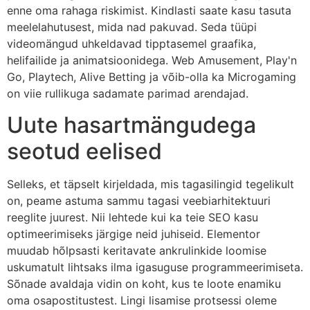
enne oma rahaga riskimist. Kindlasti saate kasu tasuta
meelelahutusest, mida nad pakuvad. Seda tüüpi
videomängud uhkeldavad tipptasemel graafika,
helifailide ja animatsioonidega. Web Amusement, Play'n
Go, Playtech, Alive Betting ja võib-olla ka Microgaming
on viie rullikuga sadamate parimad arendajad.
Uute hasartmängudega
seotud eelised
Selleks, et täpselt kirjeldada, mis tagasilingid tegelikult
on, peame astuma sammu tagasi veebiarhitektuuri
reeglite juurest. Nii lehtede kui ka teie SEO kasu
optimeerimiseks järgige neid juhiseid. Elementor
muudab hõlpsasti keritavate ankrulinkide loomise
uskumatult lihtsaks ilma igasuguse programmeerimiseta.
Sõnade avaldaja vidin on koht, kus te loote enamiku
oma osapostitustest. Lingi lisamise protsessi oleme