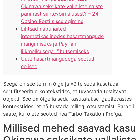
Okinawa seksikate vallaliste naiste
parimast suhtevõimalusest? – 24
Casino Eesti sisselogimine
Lihtsad näpunäited
internetikasiinodes hasartmängude
mängimiseks ja PayPali
liikmelisusega lõbutsemiseks
Uute hasartmängudega seotud
eelised
Seega on see termin õige ja võite seda kasutada
sertifitseeritud kontekstides, et tuvastada testitavat
objekti. See on õige ja seda kasutatakse igapäevastes
kontekstides, et hõlbustada millegi otsustamist. Parooli
saate, kui olete seotud hea Turbo Taxation Pro'ga.
Millised mehed saavad kasu
Okinawa seksikate vallaliste