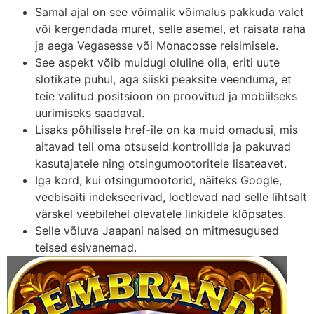
Samal ajal on see võimalik võimalus pakkuda valet
või kergendada muret, selle asemel, et raisata raha
ja aega Vegasesse või Monacosse reisimisele.
See aspekt võib muidugi oluline olla, eriti uute
slotikate puhul, aga siiski peaksite veenduma, et
teie valitud positsioon on proovitud ja mobiilseks
uurimiseks saadaval.
Lisaks põhilisele href-ile on ka muid omadusi, mis
aitavad teil oma otsuseid kontrollida ja pakuvad
kasutajatele ning otsingumootoritele lisateavet.
Iga kord, kui otsingumootorid, näiteks Google,
veebisaiti indekseerivad, loetlevad nad selle lihtsalt
värskel veebilehel olevatele linkidele klõpsates.
Selle võluva Jaapani naised on mitmesugused
teised esivanemad.