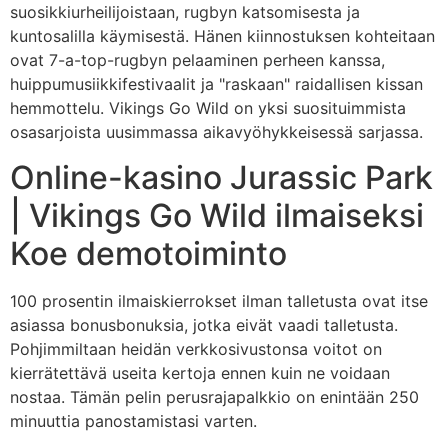
suosikkiurheilijoistaan, rugbyn katsomisesta ja
kuntosalilla käymisestä. Hänen kiinnostuksen kohteitaan
ovat 7-a-top-rugbyn pelaaminen perheen kanssa,
huippumusiikkifestivaalit ja "raskaan" raidallisen kissan
hemmottelu.
Vikings Go Wild on yksi suosituimmista
osasarjoista uusimmassa aikavyöhykkeisessä sarjassa.
Online-kasino Jurassic Park
| Vikings Go Wild ilmaiseksi
Koe demotoiminto
100 prosentin ilmaiskierrokset ilman talletusta ovat itse
asiassa bonusbonuksia, jotka eivät vaadi talletusta.
Pohjimmiltaan heidän verkkosivustonsa voitot on
kierrätettävä useita kertoja ennen kuin ne voidaan
nostaa. Tämän pelin perusrajapalkkio on enintään 250
minuuttia panostamistasi varten.