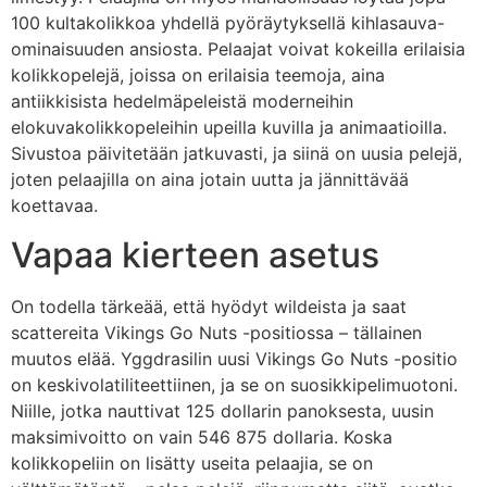
100 kultakolikkoa yhdellä pyöräytyksellä kihlasauva-
ominaisuuden ansiosta. Pelaajat voivat kokeilla erilaisia ​​
kolikkopelejä, joissa on erilaisia ​​teemoja, aina
antiikkisista hedelmäpeleistä moderneihin
elokuvakolikkopeleihin upeilla kuvilla ja animaatioilla.
Sivustoa päivitetään jatkuvasti, ja siinä on uusia pelejä,
joten pelaajilla on aina jotain uutta ja jännittävää
koettavaa.
Vapaa kierteen asetus
On todella tärkeää, että hyödyt wildeista ja saat
scattereita Vikings Go Nuts -positiossa – tällainen
muutos elää. Yggdrasilin uusi Vikings Go Nuts -positio
on keskivolatiliteettiinen, ja se on suosikkipelimuotoni.
Niille, jotka nauttivat 125 dollarin panoksesta, uusin
maksimivoitto on vain 546 875 dollaria. Koska
kolikkopeliin on lisätty useita pelaajia, se on