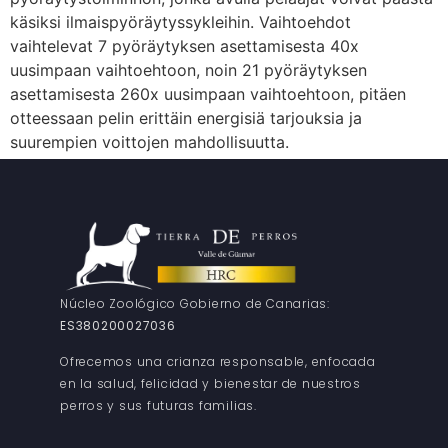
käsiksi ilmaispyöräytyssykleihin. Vaihtoehdot
vaihtelevat 7 pyöräytyksen asettamisesta 40x
uusimpaan vaihtoehtoon, noin 21 pyöräytyksen
asettamisesta 260x uusimpaan vaihtoehtoon, pitäen
otteessaan pelin erittäin energisiä tarjouksia ja
suurempien voittojen mahdollisuutta.
Núcleo Zoológico Gobierno de Canarias:
ES380200027036
Ofrecemos una crianza responsable, enfocada
en la salud, felicidad y bienestar de nuestros
perros y sus futuras familias.