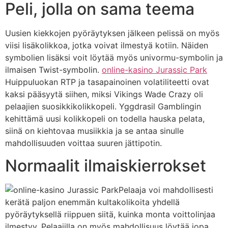
Peli, jolla on sama teema
Uusien kiekkojen pyöräytyksen jälkeen pelissä on myös
viisi lisäkolikkoa, jotka voivat ilmestyä kotiin. Näiden
symbolien lisäksi voit löytää myös univormu-symbolin ja
ilmaisen Twist-symbolin.
online-kasino Jurassic Park
Huippuluokan RTP ja tasapainoinen volatiliteetti ovat
kaksi pääsyytä siihen, miksi Vikings Wade Crazy oli
pelaajien suosikkikolikkopeli. Yggdrasil Gamblingin
kehittämä uusi kolikkopeli on todella hauska pelata,
siinä on kiehtovaa musiikkia ja se antaa sinulle
mahdollisuuden voittaa suuren jättipotin.
Normaalit ilmaiskierrokset
Pelaaja voi mahdollisesti
kerätä paljon enemmän kultakolikoita yhdellä
pyöräytyksellä riippuen siitä, kuinka monta voittolinjaa
ilmestyy. Pelaajilla on myös mahdollisuus löytää jopa