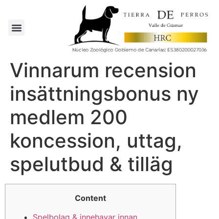
Vinnarum recension
insättningsbonus ny
medlem 200
koncession, uttag,
spelutbud & tilläg
Content
Spelbolag & innehavar innan