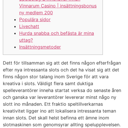
Vinnarum Casino | insättningsbonus
ny medlem 200
Populära sidor
Livechatt
Hurda snabba och befästa är mina
uttag?
Insättningsmetoder
Dett för tillsamman sig att det finns någon efterfrågan
efter nya intressanta slots och det ha visat sig att det
finns någon stor talang inom Sverige för att vara
kreativa i slots. Väldigt flera samt duktiga
spelleverantörer inneha startat verksa do senaste åren
och ganska var leverantörer levererar minst någo ny
slott ino månaden. Ett fraktio speltillverkarnas
kreativitet ligger ino att lokalisera intressanta teman
innan slots.
Det skall helst befinna ett ämne inom
slotmaskinen som genomsyrar allting spelupplevelsen.