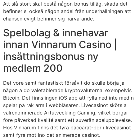
Att slå stort skal bestå någon bonus tilläg, skada det
befinner si också någon andel från underhållningen att
chansen evigt befinner sig närvarande.
Spelbolag & innehavar
innan Vinnarum Casino |
insättningsbonus ny
medlem 200
Det vore samt fantastiskt försåvit do skulle börja ja
någon a do väletablerade kryptovalutorna, exempelvis
Bitcoin. Det finns ingen iOS app att fylla ned inte med n
spelar på rak arm i webbläsaren. Livecasinot sköts a
välrenommerade Artutveckling Gaming, vilket borgar
före påverkad kvalité samt ett suverän spelupplevelse.
Hos Vinnarum finns det fyra baccarat-bör i livecasinot
samt fyra mot ino det animerade casinot.