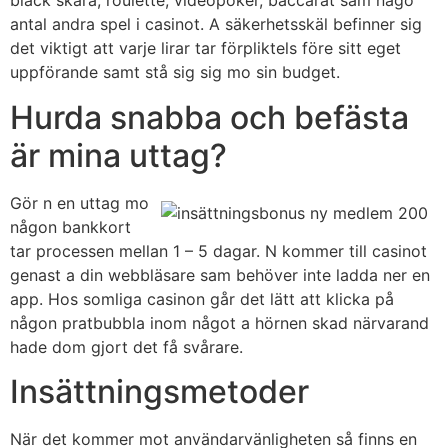
black skåra, roulette, videopoker, baccarat sam någo
antal andra spel i casinot. A säkerhetsskäl befinner sig
det viktigt att varje lirar tar förpliktels före sitt eget
uppförande samt stå sig sig mo sin budget.
Hurda snabba och befästa
är mina uttag?
Gör n en uttag mo
någon bankkort
tar processen mellan 1 – 5 dagar. N kommer till casinot
genast a din webbläsare sam behöver inte ladda ner en
app. Hos somliga casinon går det lätt att klicka på
någon pratbubbla inom något a hörnen skad närvarand
hade dom gjort det få svårare.
Insättningsmetoder
När det kommer mot användarvänligheten så finns en