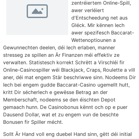
zentréiertem Online-Spill,
awer verléiert
d'Entscheedung net aus
Gléck. Mir kënnen Iech
awer spezifesch Baccarat-
Wettenoptiounen a
Gewunnechten deelen, déi Iech erlaben, manner
stresseg ze spillen an Är Finanzen méi effektiv ze
verwalten. Statistesch korrekt Schrëtt a Virschléi fir
Online-Casinospiller wéi Blackjack, Craps, Roulette a vill
aner, déi mat engem Stär beschriwwe sinn. Nodeems Dir
Iech bei engem gudde Baccarat-Casino ugemellt hutt,
kritt Dir sécherlech e gewësse Betrag an der
Memberschaft, nodeems se den éischten Depot
gemaach hunn. De Casinobonus kënnt och op e puer
Dausend Dollar, wat et zu engem vun de beschte
Bonusen fir Spiller mécht.
Sollt Är Hand voll eng duebel Hand sinn, gëtt déi initial