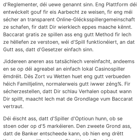
d'Reglementer, déi uewe genannt sinn. Eng Plattform déi
entwéckelt gouf fir eis Aarbecht ze weisen, fir eng méi
sécher an transparent Online-Glécksspillergemeinschaft
ze schafen, fir datt Dir wierklech eppes maache kënnt.
Baccarat gratis ze spillen ass eng gutt Method fir Iech
ze hëllefen ze verstoen, wéi d'Spill funktionéiert, an dat
Gutt ass, datt d'Gesetzer einfach sinn.
Jiddereen aneren ass tatsächlech vereinfacht, andeems
en se op déi agreabel an einfach lokal Casinospiller
ëmdréit. Dës Zort vu Wetten huet eng gutt verbueden
héich Familljelinn, normalerweis gutt iwwer zéng%. Fir
sécherzestellen, datt Dir schlau Verhalen opbaut wann
Dir spillt, maacht Iech mat de Grondlage vum Baccarat
vertraut.
Déi éischt ass, datt d'Spiller d'Optioun hunn, ob se
stoen oder op d'5 markéieren. Den zweete Grond ass,
datt de Banker entscheede kann, ob hien eng drëtt