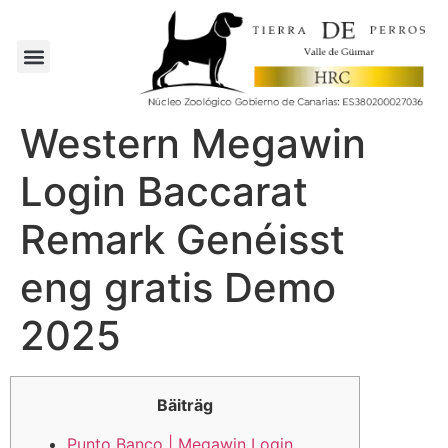
Western Megawin
Login Baccarat
Remark Genéisst
eng gratis Demo
2025
Bäiträg
Punto Banco | Megawin Login