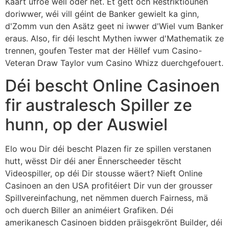
Kaart ufroe wëll oder net. Et gëtt och Restriktiounen
doriwwer, wéi vill géint de Banker gewielt ka ginn,
d'Zomm vun den Asätz geet ni iwwer d'Wiel vum Banker
eraus. Also, fir déi lescht Mythen iwwer d'Mathematik ze
trennen, goufen Tester mat der Hëllef vum Casino-
Veteran Draw Taylor vum Casino Whizz duerchgefouert.
Déi bescht Online Casinoen
fir australesch Spiller ze
hunn, op der Auswiel
Elo wou Dir déi bescht Plazen fir ze spillen verstanen
hutt, wësst Dir déi aner Ënnerscheeder tëscht
Videospiller, op déi Dir stousse wäert? Nieft Online
Casinoen an den USA profitéiert Dir vun der grousser
Spillvereinfachung, net nëmmen duerch Fairness, mä
och duerch Biller an animéiert Grafiken. Déi
amerikanesch Casinoen bidden präisgekrönt Builder, déi