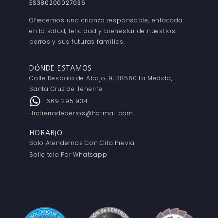
ES380200027036
Ofrecemos una crianza responsable, enfocada
en la salud, felicidad y bienestar de nuestros
perros y sus futuras familias.
DÓNDE ESTAMOS
Calle Resbala de Abajo, 9, 38560 La Medida,
Santa Cruz de Tenerife
669 295 934
Hrctierradeperros@hotmail.com
HORARIO
Solo Atendemos Con Cita Previa
Solicitela Por Whatsapp