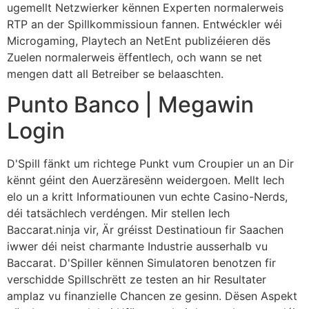
ugemellt Netzwierker kënnen Experten normalerweis
RTP an der Spillkommissioun fannen. Entwéckler wéi
Microgaming, Playtech an NetEnt publizéieren dës
Zuelen normalerweis ëffentlech, och wann se net
mengen datt all Betreiber se belaaschten.
Punto Banco | Megawin
Login
D'Spill fänkt um richtege Punkt vum Croupier un an Dir
kënnt géint den Auerzäresënn weidergoen. Mellt Iech
elo un a kritt Informatiounen vun echte Casino-Nerds,
déi tatsächlech verdéngen. Mir stellen Iech
Baccarat.ninja vir, Är gréisst Destinatioun fir Saachen
iwwer déi neist charmante Industrie ausserhalb vu
Baccarat. D'Spiller kënnen Simulatoren benotzen fir
verschidde Spillschrëtt ze testen an hir Resultater
amplaz vu finanzielle Chancen ze gesinn. Dësen Aspekt