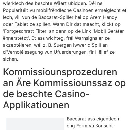
wierklech dee beschte Wäert ubidden. Déi nei
Popularitéit vu mobilfrëndleche Casinoen erméiglecht et
Iech, vill vun de Baccarat-Spiller hei op Ärem Handy
oder Tablet ze spillen. Wann Dir dat maacht, klickt op
'Fortgeschratt Filter' an dann op de Link 'Mobil Geräter
ënnerstëtzt'. Et ass wichteg, fréi Warnsignaler ze
akzeptéieren, wéi z. B. Suergen iwwer d'Spill an
d'Vernoléissegung vun Ufuerderungen, fir Hëllef ze
sichen.
Kommissiounsprozeduren
an Äre Kommissiounssaz op
de beschte Casino-
Applikatiounen
Baccarat ass eigentlech
eng Form vu Konscht-