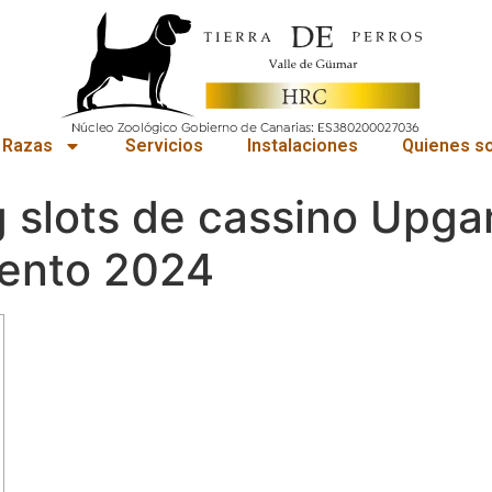
 Razas
Servicios
Instalaciones
Quienes s
 slots de cassino Upga
ento 2024