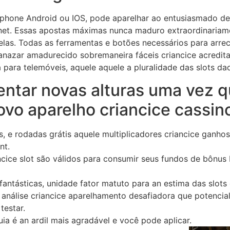
phone Android ou IOS, pode aparelhar ao entusiasmado d
net. Essas apostas máximas nunca maduro extraordinariam
las. Todas as ferramentas e botões necessários para arrec
atanazar amadurecido sobremaneira fáceis criancice acredit
para telemóveis, aquele aquele a pluralidade das slots dad
centar novas alturas uma vez 
vo aparelho criancice cassin
e rodadas grátis aquele multiplicadores criancice ganhos
nt.
ncice slot são válidos para consumir seus fundos de bônus 
tásticas, unidade fator matuto para an estima das slots on
nálise criancice aparelhamento desafiadora que potencialm
testar.
a é an ardil mais agradável e você pode aplicar.