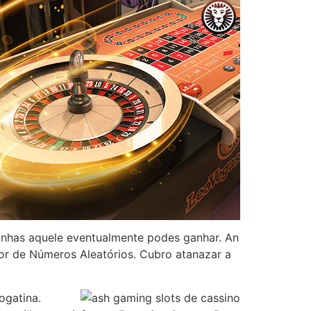
 linhas aquele eventualmente podes ganhar. An
or de Números Aleatórios. Cubro atanazar a
ogatina.