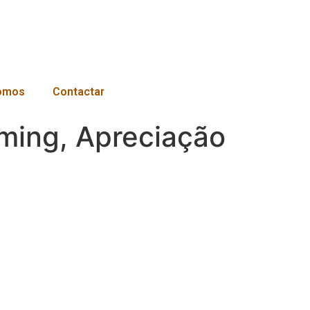
omos
Contactar
ming, Apreciação